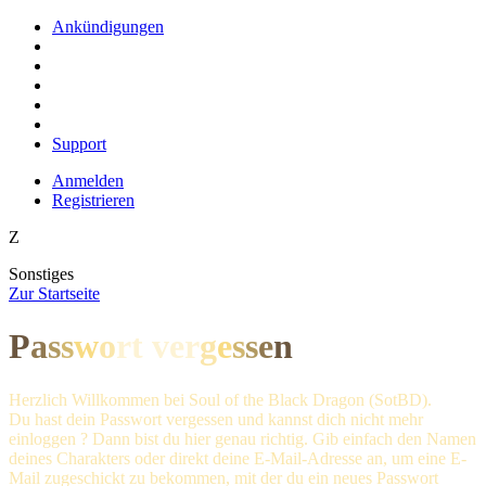
Ankündigungen
Support
Anmelden
Registrieren
Z
Sonstiges
Z
ur Startseite
P
a
s
s
w
o
rt ve
r
g
e
s
s
e
n
Herzlich Willkommen bei Soul of the Black Dragon (SotBD).
Du hast dein Passwort vergessen und kannst dich nicht mehr
einloggen ? Dann bist du hier genau richtig. Gib einfach den Namen
deines Charakters oder direkt deine E-Mail-Adresse an, um eine E-
Mail zugeschickt zu bekommen, mit der du ein neues Passwort