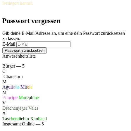
festlegen kannst.
Passwort vergessen
Gib deine E-Mail Adresse an, um eine dein Passwort zurücksetzen
zu lassen.
E-Mail
Anwesenheitsliste
Bürger — 5
C
‏
C
hanelor
n
M
Ag
u
i
l
e
ñ
a
Mi
r
e
i
a
M
P
r
i
n
c
i
p
e
M
o
r
e
p
h
i
n
e
V
Drachenjäger
Valas
X
Tasc
hend
iebin
Xan
ba
ell
Insgesamt Online — 5