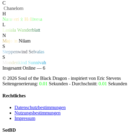
C
‏
C
hanelor
n
H
N
a
r
a
v
e
r
i
ᛟ
H
e
l
l
i
v
e
s
a
L
L
a
s
i
a
l
a
W
a
n
d
e
r
b
l
a
t
t
N
M
a
j
o
r
i
n
Nilam
S
S
t
e
p
p
e
n
w
i
n
d
S
e
l
v
a
l
a
s
S
M
o
n
d
e
n
k
i
n
d
S
u
n
n
i
v
a
h
Insgesamt Online — 6
©
2026
Soul of the Black Dragon
- inspiriert von Eric Stevens
Seitengenerierung:
0.01
Sekunden - Durchschnitt:
0.01
Sekunden
Rechtliches
Datenschutzbestimmungen
Nutzungsbestimmungen
Impressum
SotBD