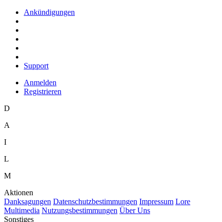
Ankündigungen
Support
Anmelden
Registrieren
D
A
I
L
M
Aktionen
D
anksagungen
D
a
tenschutzbestimmungen
I
mpressum
L
ore
M
ultimedia
N
utzungsbestimmungen
Ü
b
er Uns
Sonstiges