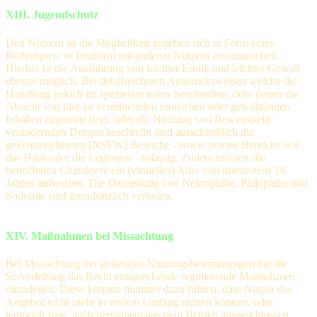
XIII. Jugendschutz
Den Nutzern ist die Möglichkeit gegeben sich in Form eines
Rollenspiels in Textform mit anderen Nutzern auszutauschen.
Hierbei ist die Ausführung von leichter Erotik und leichter Gewalt
ebenso möglich. Bei detailreicheren Ausdrucksweisen welche die
Handlung jedoch im speziellen näher beschreiben, oder denen die
Absicht von klar zu vermittelnden erotischen oder gewalttätigen
Inhalten zugrunde liegt, oder die Nutzung von Bewusstsein
verändernden Drogen beschreibt sind ausschließlich die
gekennzeichneten [NSFW] Bereiche - sowie private Bereiche wie
das Haus oder die Legionen - zulässig. Zudem müssen die
betroffenen Charaktere ein (virtuelles) Alter von mindestens 16
Jahren aufweisen. Die Darstellung von Nekrophilie, Pädophilie und
Sodomie sind grundsätzlich verboten.
XIV. Maßnahmen bei Missachtung
Bei Missachtung der geltenden Nutzungsbestimmungen hat die
Serverleitung das Recht entsprechende regulierende Maßnahmen
einzuleiten. Diese können mitunter dazu führen, dass Nutzer das
Angebot nicht mehr in vollem Umfang nutzen können, oder
temporär bzw. auch permanent aus dem Betrieb ausgeschlossen