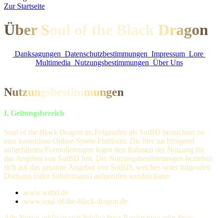
Z
ur Startseite
Ü
b
e
r
S
oul of the Black
D
r
a
g
o
n
Danksagungen
Datenschutzbestimmungen
Impressum
Lore
Multimedia
Nutzungsbestimmungen
Über Uns
N
u
t
z
u
n
gsbesti
m
m
u
n
g
e
n
I. Geltungsbereich
Soul of the Black Dragon im Folgenden als SotBD bezeichnet ist
eine kostenlose Online-Spiele-Plattform. Die hier nachfolgend
aufgeführten Formulierungen legen den Rahmen der Nutzung für
das Angebot von SotBD fest.
Die Nutzungsbestimmungen beziehen
sich auf das gesamte Angebot von SotBD, welches unter folgenden
Domains (oder Subdomains) aufgerufen werden kann:
www.sotbd.de
www.soul-of-the-black-dragon.de
Alle Nutzer erklären sich Infolge Ihrer Registration oder Ihrer