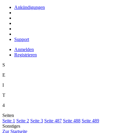
Ankündigungen
Support
Anmelden
Registrieren
S
E
I
T
4
Seiten
S
eite 1
S
e
ite 2
Se
i
te 3
Sei
t
e 487
Seite
4
88
Seite 4
8
9
Sonstiges
Z
ur Startseite