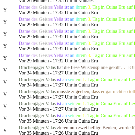
Vor 26 Minuten - 17:35 Uhr in Mínlaes
Da
me
de
s
G
e
i
s
t
e
s
Y
e
l
l
a
i
s
t
a
n
i
h
r
e
m
3.
Tag in Cuina Eru auf
Y
Vor 29 Minuten - 17:32 Uhr in Cuina Eru
Da
me
de
s
G
e
i
s
t
e
s
Y
e
l
l
a
i
s
t
a
n
i
h
r
e
m
3.
Tag in Cuina Eru auf
Y
Vor 29 Minuten - 17:32 Uhr in Cuina Eru
Da
me
de
s
G
e
i
s
t
e
s
Y
e
l
l
a
i
s
t
a
n
i
h
r
e
m
3.
Tag in Cuina Eru auf
Y
Vor 29 Minuten - 17:32 Uhr in Cuina Eru
Da
me
de
s
G
e
i
s
t
e
s
Y
e
l
l
a
i
s
t
a
n
i
h
r
e
m
3.
Tag in Cuina Eru auf
Y
Vor 29 Minuten - 17:32 Uhr in Cuina Eru
Da
me
de
s
G
e
i
s
t
e
s
Y
e
l
l
a
i
s
t
a
n
i
h
r
e
m
3.
Tag in Cuina Eru auf
Y
Vor 29 Minuten - 17:32 Uhr in Cuina Eru
Drachenjäger
Valas
h
a
t
d
i
e
f
i
e
se W
ü
s
t
e
n
s
p
i
n
n
e
g
ek
i
l
l
t
…
T
O
V
Vor 34 Minuten - 17:27 Uhr in Cuina Eru
Drachenjäger
Valas
i
s
t
a
n
s
e
i
n
e
m
1.
Tag in Cuina Eru auf Le
V
Vor 34 Minuten - 17:27 Uhr in Cuina Eru
Drachenjäger
Valas
m
u
s
s
t
e
z
u
g
e
e
b
en
,
d
a
s
s
e
r
gar n
i
c
h
t
s
o
t
o
l
l
V
Vor 34 Minuten - 17:27 Uhr in Cuina Eru
Drachenjäger
Valas
i
s
t
a
n
s
e
i
n
e
m
1.
Tag in Cuina Eru auf Le
V
Vor 34 Minuten - 17:27 Uhr in Cuina Eru
Drachenjäger
Valas
i
s
t
a
n
s
e
i
n
e
m
1.
Tag in Cuina Eru auf Le
V
Vor 35 Minuten - 17:26 Uhr in Cuina Eru
Drachenjäger
Valas
z
i
e
r
e
n
n
u
n
z
w
e
i
h
e
f
t
i
g
e Beu
l
e
n
,
w
u
r
d
e
f
V
Vor 35 Minuten - 17:26 Uhr in Cuina Eru