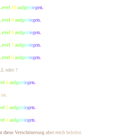
 Level
10
a
u
f
g
e
s
t
i
e
g
e
n.
 Level
9
a
u
f
g
e
s
t
i
e
g
e
n.
 Level
8
a
u
f
g
e
s
t
i
e
g
e
n.
 Level
7
a
u
f
g
e
s
t
i
e
g
e
n.
 Level
6
a
u
f
g
e
s
t
i
e
g
e
n.
L
L
o
d
er ?
vel
6
a
u
f
g
e
s
t
i
e
g
e
n.
ist.
vel
5
a
u
f
g
e
s
t
i
e
g
e
n.
vel
4
a
u
f
g
e
s
t
i
e
g
e
n.
ü
r
d
i
e
s
e
V
ersch
ö
n
e
r
u
n
g
a
b
e
r
r
e
i
c
h
b
e
l
o
hnt.