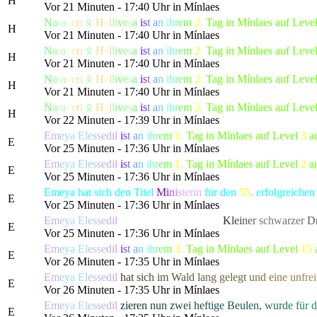
H
Vor 21 Minuten - 17:40 Uhr in Mínlaes
N
a
r
a
v
e
r
i
ᛟ
H
e
l
l
i
v
e
s
a
i
s
t
a
n
i
h
r
e
m
2.
Tag in Mínlaes auf Leve
H
Vor 21 Minuten - 17:40 Uhr in Mínlaes
N
a
r
a
v
e
r
i
ᛟ
H
e
l
l
i
v
e
s
a
i
s
t
a
n
i
h
r
e
m
2.
Tag in Mínlaes auf Leve
H
Vor 21 Minuten - 17:40 Uhr in Mínlaes
N
a
r
a
v
e
r
i
ᛟ
H
e
l
l
i
v
e
s
a
i
s
t
a
n
i
h
r
e
m
2.
Tag in Mínlaes auf Leve
H
Vor 21 Minuten - 17:40 Uhr in Mínlaes
N
a
r
a
v
e
r
i
ᛟ
H
e
l
l
i
v
e
s
a
i
s
t
a
n
i
h
r
e
m
2.
Tag in Mínlaes auf Leve
H
Vor 22 Minuten - 17:39 Uhr in Mínlaes
E
m
e
y
a
E
l
e
s
s
e
d
il
i
s
t
a
n
i
h
r
e
m
1.
Tag in Mínlaes auf Level
3
a
E
Vor 25 Minuten - 17:36 Uhr in Mínlaes
E
m
e
y
a
E
l
e
s
s
e
d
il
i
s
t
a
n
i
h
r
e
m
1.
Tag in Mínlaes auf Level
2
a
E
Vor 25 Minuten - 17:36 Uhr in Mínlaes
Emeya hat sich den Titel
M
i
n
i
s
te
rin
für den
55
. erfolgreich
E
Vor 25 Minuten - 17:36 Uhr in Mínlaes
E
m
e
y
a
E
l
e
s
s
e
d
il
hat die gefürchtete, als
K
l
e
i
n
e
r
schwarze
r
D
E
Vor 25 Minuten - 17:36 Uhr in Mínlaes
E
m
e
y
a
E
l
e
s
s
e
d
il
i
s
t
a
n
i
h
r
e
m
3.
Tag in Mínlaes auf Level
15
E
Vor 26 Minuten - 17:35 Uhr in Mínlaes
E
m
e
y
a
E
l
e
s
s
e
d
il
h
a
t
s
i
c
h
i
m
W
a
l
d
l
a
ng gel
e
g
t
u
n
d
e
i
n
e
u
n
f
r
e
i
E
Vor 26 Minuten - 17:35 Uhr in Mínlaes
E
m
e
y
a
E
l
e
s
s
e
d
il
z
i
e
r
e
n
n
u
n
z
w
e
i
h
e
f
t
i
g
e Beu
l
e
n
,
w
u
r
d
e
f
ü
r
d
E