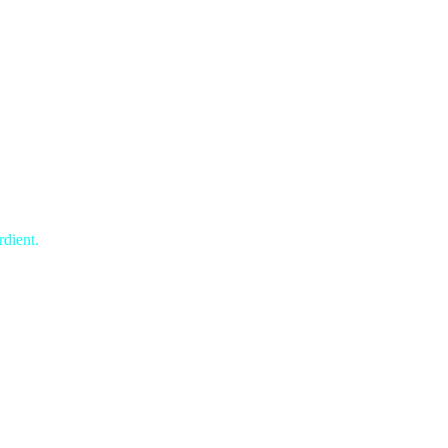
dient.
ngst und Schrecken versetzte.