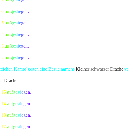
l
6
a
u
f
g
e
s
t
i
e
g
e
n.
l
5
a
u
f
g
e
s
t
i
e
g
e
n.
l
4
a
u
f
g
e
s
t
i
e
g
e
n.
l
3
a
u
f
g
e
s
t
i
e
g
e
n.
l
2
a
u
f
g
e
s
t
i
e
g
e
n.
lgreichen Kampf gegen eine Bestie namens
K
l
e
i
n
e
r
schwarze
r
D
r
a
c
h
e
ver
e
r
D
r
a
c
h
e
bekannte Kreatur besiegt, die alle Bewohner von Lonari in A
l
15
a
u
f
g
e
s
t
i
e
g
e
n.
l
14
a
u
f
g
e
s
t
i
e
g
e
n.
l
13
a
u
f
g
e
s
t
i
e
g
e
n.
l
12
a
u
f
g
e
s
t
i
e
g
e
n.