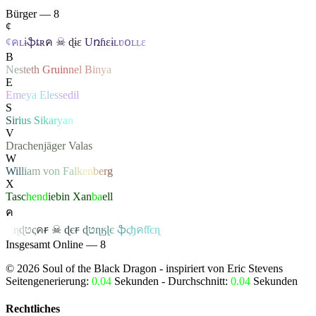
Bürger — 8
¢
¢
ค
ʟ
ɨ
ֆ
ȶ
ʀ
ค
☠
ɖ
ɨ
ɛ
U
ռɦ
ɛ
ɨ
ʟ
ʋ
օ
ʟ
ʟ
ɛ
B
N
e
s
t
e
t
h
G
ru
i
n
n
e
l
B
i
n
y
a
E
E
m
e
y
a
E
l
e
s
s
e
d
il
S
S
i
r
i
u
s
S
i
k
a
r
y
a
n
V
Drachenjäger
Valas
W
W
i
l
l
i
a
m
v
o
n
F
a
l
k
e
n
b
e
r
g
X
Tasc
hend
iebin
Xan
ba
ell
ค
ค
ɳ
ɖ
ט
ς
ค
ꞧ
☠
ɖ
є
ꞧ
ɖ
ט
ɳ
ӄ
ɭ
є
ֆ
ς
ђ
ค
ƭƭєɳ
Insgesamt Online — 8
©
2026
Soul of the Black Dragon
- inspiriert von Eric Stevens
Seitengenerierung:
0.04
Sekunden - Durchschnitt:
0.04
Sekunden
Rechtliches