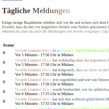
T
ä
g
l
i
c
h
e
M
el
d
u
n
g
e
n
E
i
n
i
g
e
r
i
e
s
i
g
e
B
a
s
a
l
t
s
t
e
i
n
e
e
r
h
e
b
e
n
s
i
c
h
v
o
r
d
i
r
u
n
d
r
e
c
k
e
n
s
i
c
h
d
e
m
Z
w
e
i
f
e
l
,
d
a
s
s
d
u
h
i
e
r
v
o
r
m
a
g
i
s
c
h
e
n
S
t
e
i
n
e
n
z
u
m
S
t
e
h
e
n
g
e
k
o
m
m
e
n
e
r
k
e
n
n
s
t
d
u
,
d
a
s
s
d
u
a
u
c
h
d
i
e
M
e
l
d
u
n
g
e
n
v
o
n
b
e
r
e
i
t
s
v
e
r
g
a
n
g
e
n
T
a
g
e
Avatar
N
e
s
t
e
t
h
G
ru
i
n
n
e
l
B
i
n
y
a
i
s
t
a
n
i
h
r
e
m
3.
Tag in Mínlaes auf L
B
Vor 5 Minuten - 17:56 Uhr in Mínlaes
N
e
s
t
e
t
h
G
ru
i
n
n
e
l
B
i
n
y
a
h
a
t
w
a
h
r
h
a
f
t
i
g
e
i
n
es d
e
r
l
e
g
e
n
d
ä
r
e
n
B
Vor 5 Minuten - 17:56 Uhr in Mínlaes
N
e
s
t
e
t
h
G
ru
i
n
n
e
l
B
i
n
y
a
h
a
t
f
e
s
t
g
e
s
t
e
l
lt
,
d
a
s
s
s
i
e
h
ärte
r
i
s
t
a
l
s
B
Vor 5 Minuten - 17:56 Uhr in Mínlaes
N
e
s
t
e
t
h
G
ru
i
n
n
e
l
B
i
n
y
a
i
r
r
t
e
z
u
g
e
d
r
ö
h
n
t
u
n
d
wie
v
o
n
S
i
n
n
e
n
B
Vor 5 Minuten - 17:56 Uhr in Mínlaes
N
e
s
t
e
t
h
G
ru
i
n
n
e
l
B
i
n
y
a
w
u
r
d
e
b
e
o
b
a
c
h
t
e
t
,
w
i
e
s
i
e
s
p
l
i
t
t
e
r
f
a
s
B
Vor 6 Minuten - 17:55 Uhr in Mínlaes
N
e
s
t
e
t
h
G
ru
i
n
n
e
l
B
i
n
y
a
h
a
t
s
i
c
h
d
e
n
w
e
l
t
w
e
i
t
g
e
f
ü
r
c
htete
n
B
Vor 6 Minuten - 17:55 Uhr in Mínlaes
N
a
r
a
v
e
r
i
ᛟ
H
e
l
l
i
v
e
s
a
i
s
t
a
n
i
h
r
e
m
1.
Tag in Mínlaes auf Leve