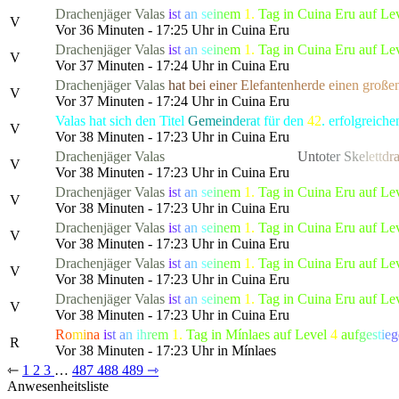
Drachenjäger
Valas
i
s
t
a
n
s
e
i
n
e
m
1.
Tag in Cuina Eru auf Le
V
Vor 36 Minuten - 17:25 Uhr in Cuina Eru
Drachenjäger
Valas
i
s
t
a
n
s
e
i
n
e
m
1.
Tag in Cuina Eru auf Le
V
Vor 37 Minuten - 17:24 Uhr in Cuina Eru
Drachenjäger
Valas
h
a
t
b
e
i
e
i
n
e
r
E
lefa
n
t
e
n
h
e
r
d
e
e
i
n
e
n
gro
ß
e
V
Vor 37 Minuten - 17:24 Uhr in Cuina Eru
Valas hat sich den Titel
Ge
me
in
de
ra
t
für den
42
. erfolgreic
V
Vor 38 Minuten - 17:23 Uhr in Cuina Eru
Drachenjäger
Valas
hat die gefürchtete, als
U
n
t
o
t
e
r
S
k
e
l
et
t
d
r
V
Vor 38 Minuten - 17:23 Uhr in Cuina Eru
Drachenjäger
Valas
i
s
t
a
n
s
e
i
n
e
m
1.
Tag in Cuina Eru auf Le
V
Vor 38 Minuten - 17:23 Uhr in Cuina Eru
Drachenjäger
Valas
i
s
t
a
n
s
e
i
n
e
m
1.
Tag in Cuina Eru auf Le
V
Vor 38 Minuten - 17:23 Uhr in Cuina Eru
Drachenjäger
Valas
i
s
t
a
n
s
e
i
n
e
m
1.
Tag in Cuina Eru auf Le
V
Vor 38 Minuten - 17:23 Uhr in Cuina Eru
Drachenjäger
Valas
i
s
t
a
n
s
e
i
n
e
m
1.
Tag in Cuina Eru auf Le
V
Vor 38 Minuten - 17:23 Uhr in Cuina Eru
R
o
m
i
n
a
i
s
t
a
n
i
h
r
e
m
1.
Tag in Mínlaes auf Level
4
a
u
f
g
e
s
t
i
e
g
R
Vor 38 Minuten - 17:23 Uhr in Mínlaes
⇽
1
2
3
…
487
488
489
⇾
Anwesenheitsliste