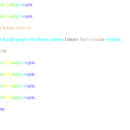
vel
3
a
u
f
g
e
s
t
i
e
g
e
n.
vel
2
a
u
f
g
e
s
t
i
e
g
e
n.
n
S
c
h
a
t
z
e
n
t
d
e
c
kt.
hen Kampf gegen eine Bestie namens
U
n
t
o
t
e
r
S
k
e
l
et
t
d
r
a
c
h
e
verdient.
a
c
h
e
bekannte Kreatur besiegt, die alle Bewohner von Lonari in Angst 
vel
15
a
u
f
g
e
s
t
i
e
g
e
n.
vel
14
a
u
f
g
e
s
t
i
e
g
e
n.
vel
13
a
u
f
g
e
s
t
i
e
g
e
n.
vel
12
a
u
f
g
e
s
t
i
e
g
e
n.
e
n.