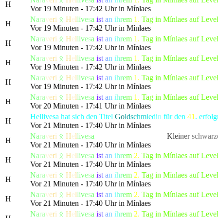
H
Vor 19 Minuten - 17:42 Uhr in Mínlaes
N
a
r
a
v
e
r
i
ᛟ
H
e
l
l
i
v
e
s
a
i
s
t
a
n
i
h
r
e
m
1.
Tag in Mínlaes auf Leve
H
Vor 19 Minuten - 17:42 Uhr in Mínlaes
N
a
r
a
v
e
r
i
ᛟ
H
e
l
l
i
v
e
s
a
i
s
t
a
n
i
h
r
e
m
1.
Tag in Mínlaes auf Leve
H
Vor 19 Minuten - 17:42 Uhr in Mínlaes
N
a
r
a
v
e
r
i
ᛟ
H
e
l
l
i
v
e
s
a
i
s
t
a
n
i
h
r
e
m
1.
Tag in Mínlaes auf Leve
H
Vor 19 Minuten - 17:42 Uhr in Mínlaes
N
a
r
a
v
e
r
i
ᛟ
H
e
l
l
i
v
e
s
a
i
s
t
a
n
i
h
r
e
m
1.
Tag in Mínlaes auf Leve
H
Vor 19 Minuten - 17:42 Uhr in Mínlaes
N
a
r
a
v
e
r
i
ᛟ
H
e
l
l
i
v
e
s
a
i
s
t
a
n
i
h
r
e
m
1.
Tag in Mínlaes auf Leve
H
Vor 20 Minuten - 17:41 Uhr in Mínlaes
Hellivesa hat sich den Titel
Go
ld
sc
hm
ie
di
n
für den
41
. erfo
H
Vor 21 Minuten - 17:40 Uhr in Mínlaes
N
a
r
a
v
e
r
i
ᛟ
H
e
l
l
i
v
e
s
a
hat die gefürchtete, als
K
l
e
i
n
e
r
schwarz
H
Vor 21 Minuten - 17:40 Uhr in Mínlaes
N
a
r
a
v
e
r
i
ᛟ
H
e
l
l
i
v
e
s
a
i
s
t
a
n
i
h
r
e
m
2.
Tag in Mínlaes auf Leve
H
Vor 21 Minuten - 17:40 Uhr in Mínlaes
N
a
r
a
v
e
r
i
ᛟ
H
e
l
l
i
v
e
s
a
i
s
t
a
n
i
h
r
e
m
2.
Tag in Mínlaes auf Leve
H
Vor 21 Minuten - 17:40 Uhr in Mínlaes
N
a
r
a
v
e
r
i
ᛟ
H
e
l
l
i
v
e
s
a
i
s
t
a
n
i
h
r
e
m
2.
Tag in Mínlaes auf Leve
H
Vor 21 Minuten - 17:40 Uhr in Mínlaes
N
a
r
a
v
e
r
i
ᛟ
H
e
l
l
i
v
e
s
a
i
s
t
a
n
i
h
r
e
m
2.
Tag in Mínlaes auf Leve