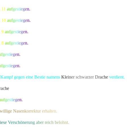
l
11
a
u
f
g
e
s
t
i
e
g
e
n.
l
10
a
u
f
g
e
s
t
i
e
g
e
n.
l
9
a
u
f
g
e
s
t
i
e
g
e
n.
l
8
a
u
f
g
e
s
t
i
e
g
e
n.
u
f
g
e
s
t
i
e
g
e
n.
u
f
g
e
s
t
i
e
g
e
n.
en Kampf gegen eine Bestie namens
K
l
e
i
n
e
r
schwarze
r
D
r
a
c
h
e
verdient.
r
a
c
h
e
bekannte Kreatur besiegt, die alle Bewohner von Lonari in Angst
a
u
f
g
e
s
t
i
e
g
e
n.
w
i
llig
e
N
a
s
e
n
k
o
r
r
e
k
t
u
r
e
r
h
a
l
t
en.
i
e
s
e
V
ersch
ö
n
e
r
u
n
g
a
b
e
r
r
e
i
c
h
b
e
l
o
hnt.