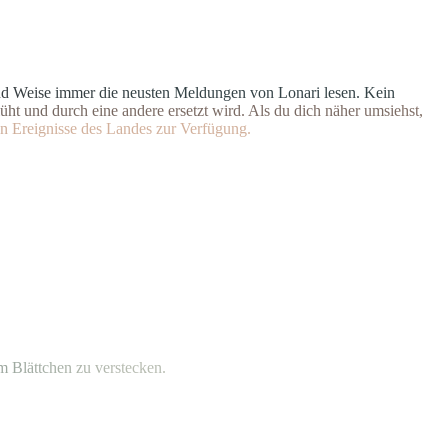
n
d
W
e
i
s
e
i
m
m
e
r
d
i
e
n
e
u
s
t
e
n Meldungen von Lonari lesen. Ke
i
n
ü
h
t
u
n
d
d
u
r
c
h
e
i
n
e
andere ersetzt wird. Als du dich
n
ä
h
e
r
u
m
s
i
e
h
s
t
,
n
E
r
e
i
g
n
isse des Landes zur Verfügung.
m
B
l
ä
t
t
c
h
e
n
z
u
v
e
r
s
tecken.