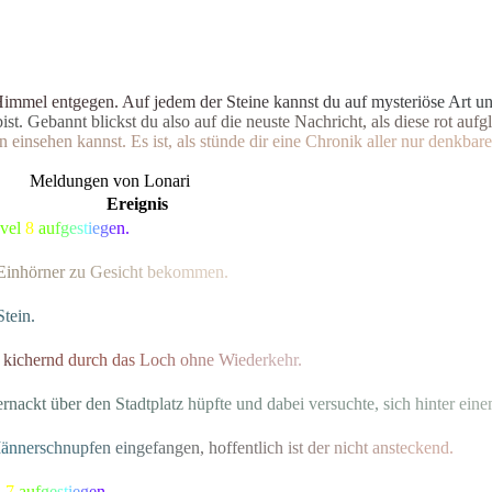
H
i
m
m
e
l
e
n
t
g
e
g
e
n
.
A
u
f
j
e
d
e
m
d
e
r
S
t
e
i
n
e
k
a
n
n
s
t
d
u
a
u
f
m
y
s
t
e
r
i
ö
s
e
A
r
t
u
b
i
s
t
.
G
e
b
a
n
n
t
b
l
i
c
k
s
t
d
u
a
l
s
o
a
u
f
d
i
e
n
e
u
s
t
e
N
a
c
h
r
i
c
h
t
,
a
l
s
d
i
e
s
e
r
o
t
a
u
f
g
l
n
e
i
n
s
e
h
e
n
k
a
n
n
s
t
.
E
s
i
s
t
,
a
l
s
s
t
ü
n
d
e
d
i
r
e
i
n
e
C
h
r
o
n
i
k
a
l
l
e
r
n
u
r
d
e
n
k
b
a
r
e
Meldungen von Lonari
Ereignis
evel
8
a
u
f
g
e
s
t
i
e
g
e
n.
E
i
n
h
ö
rne
r
z
u
G
e
s
i
c
h
t
b
e
k
o
m
men.
S
t
ein.
k
i
c
h
e
r
n
d
d
urch
d
a
s
L
o
c
h
o
h
n
e
W
i
e
d
e
r
kehr.
e
r
nackt
ü
b
e
r
d
e
n
S
t
a
d
t
p
l
a
t
z
h
ü
p
f
t
e
u
n
d
d
a
b
e
i
v
ersucht
e
,
s
i
c
h
h
i
n
t
e
r
e
i
n
e
M
ä
n
n
e
r
s
c
h
n
u
p
f
e
n
e
i
n
g
e
f
a
n
g
e
n
, ho
f
f
e
n
t
l
i
c
h
i
s
t
d
e
r
n
i
c
h
t
a
n
s
t
e
c
kend.
l
7
a
u
f
g
e
s
t
i
e
g
e
n.