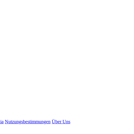
ia
N
utzungsbestimmungen
Ü
b
er Uns