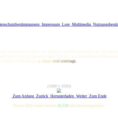
enschutzbestimmungen
Impressum
Lore
Multimedia
Nutzungsbest
sierten verschiedene Arten von Medien, zum Herunterladen an. Mit dies
n Eurer Liebe zu unserem Spiel. Die hier veröffentlichten Medien gleic
 Weiterveröffentli
chun
g di
eser
sin
d un
ters
agt.
(1680 x 1050)
Zum Anfang
Zurück
Herunterladen
Weiter
Zum Ende
Dieses Bild wurde bereits
10.239
Mal heruntergeladen.