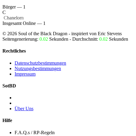
Bürger — 1
C
‏
C
hanelor
n
Insgesamt Online — 1
©
2026
Soul of the Black Dragon
- inspiriert von Eric Stevens
Seitengenerierung:
0.02
Sekunden - Durchschnitt:
0.02
Sekunden
Rechtliches
Datenschutzbestimmungen
Nutzungsbestimmungen
Impressum
SotBD
Über Uns
Hilfe
F.A.Q.s / RP-Regeln