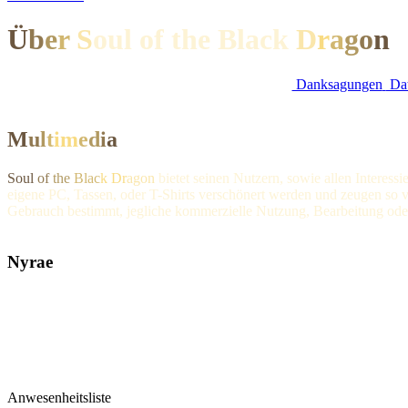
Ü
b
e
r
S
oul of the Black
D
r
a
g
o
n
Danksagungen
Dat
M
u
l
t
i
m
e
d
i
a
Soul
of
the
Blac
k Dr
agon
bietet seinen Nutzern, sowie allen Interes
eigene PC, Tassen, oder T-Shirts verschönert werden und zeugen so vo
Gebrauch bestimmt, jegliche kommerzielle Nutzung, Bearbeitung oder
Nyrae
Anwesenheitsliste