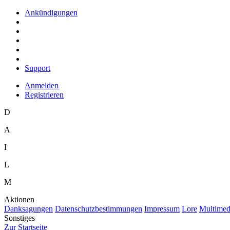
Ankündigungen
Support
Anmelden
Registrieren
D
A
I
L
M
Aktionen
D
anksagungen
D
a
tenschutzbestimmungen
I
mpressum
L
ore
M
ultimed
Sonstiges
Z
ur Startseite