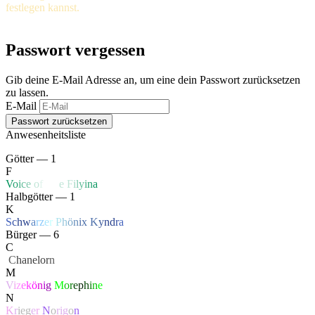
festlegen kannst.
Passwort vergessen
Gib deine E-Mail Adresse an, um eine dein Passwort zurücksetzen
zu lassen.
E-Mail
Anwesenheitsliste
Götter — 1
F
V
o
i
c
e
o
f
Li
f
e
F
i
l
y
i
n
a
Halbgötter — 1
K
S
c
h
w
a
r
z
e
r
P
h
ö
n
ix
K
y
n
d
r
a
Bürger — 6
C
‏
C
hanelor
n
M
V
i
z
e
k
ö
n
i
g
M
o
r
e
p
h
i
n
e
N
K
r
ie
g
e
r
N
o
ri
g
o
n