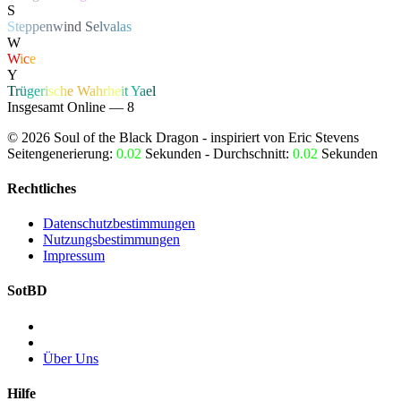
S
S
t
e
p
p
e
n
w
i
n
d
S
e
l
v
a
l
a
s
W
W
i
c
e
Y
T
r
ü
g
e
r
i
s
c
h
e
W
a
h
r
h
e
i
t
Y
a
e
l
Insgesamt Online — 8
©
2026
Soul of the Black Dragon
- inspiriert von Eric Stevens
Seitengenerierung:
0.02
Sekunden - Durchschnitt:
0.02
Sekunden
Rechtliches
Datenschutzbestimmungen
Nutzungsbestimmungen
Impressum
SotBD
Über Uns
Hilfe