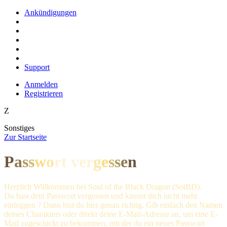
Ankündigungen
Support
Anmelden
Registrieren
Z
Sonstiges
Z
ur Startseite
P
a
s
s
w
o
rt ve
r
g
e
s
s
e
n
Herzlich Willkommen bei Soul of the Black Dragon (SotBD).
Du hast dein Passwort vergessen und kannst dich nicht mehr
einloggen ? Dann bist du hier genau richtig. Gib einfach den Namen
deines Charakters oder direkt deine E-Mail-Adresse an, um eine E-
Mail zugeschickt zu bekommen, mit der du ein neues Passwort