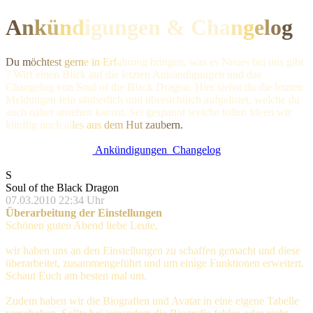
A
n
k
ü
n
d
igungen & Ch
a
n
g
e
l
o
g
Du m
öcht
est
gern
e in
Erf
ahrung bringen, was es Neues bei uns gibt
? Wirf einen Blick auf die letzten Ankündigungen und das
Changelog von Soul of the Black Dragon. Hier siehst du die letzten
Meldungen fein säuberlich und übersichtlich aufgelistet, welche du
auch näher ansehen kannst. Sei gespannt welche tollen Ideen wir
künftig noc
h al
les
aus
dem
Hut
zaub
ern.
Ankündigungen
Changelog
S
Soul of the Black Dragon
07.03.2010 22:34 Uhr
Überarbeitung der Einstellungen
Schönen guten Abend liebe Leute,
wir haben uns an den Einstellungen zu schaffen gemacht und diese
überarbeitet, zusammengeführt und um einige Funktionen erweitert.
Schaut Euch am besten mal um.
Zudem haben wir die Biografien und Avatar in eine eigene Tabelle