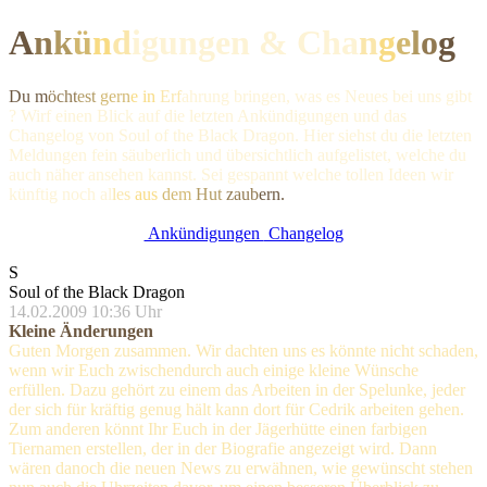
A
n
k
ü
n
d
igungen & Ch
a
n
g
e
l
o
g
Du m
öcht
est
gern
e in
Erf
ahrung bringen, was es Neues bei uns gibt
? Wirf einen Blick auf die letzten Ankündigungen und das
Changelog von Soul of the Black Dragon. Hier siehst du die letzten
Meldungen fein säuberlich und übersichtlich aufgelistet, welche du
auch näher ansehen kannst. Sei gespannt welche tollen Ideen wir
künftig noc
h al
les
aus
dem
Hut
zaub
ern.
Ankündigungen
Changelog
S
Soul of the Black Dragon
14.02.2009 10:36 Uhr
Kleine Änderungen
Guten Morgen zusammen. Wir dachten uns es könnte nicht schaden,
wenn wir Euch zwischendurch auch einige kleine Wünsche
erfüllen. Dazu gehört zu einem das Arbeiten in der Spelunke, jeder
der sich für kräftig genug hält kann dort für Cedrik arbeiten gehen.
Zum anderen könnt Ihr Euch in der Jägerhütte einen farbigen
Tiernamen erstellen, der in der Biografie angezeigt wird. Dann
wären danoch die neuen News zu erwähnen, wie gewünscht stehen