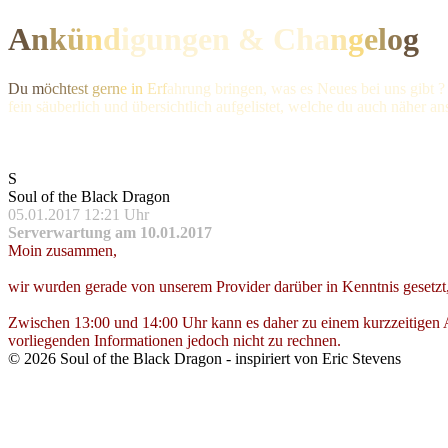
A
n
k
ü
n
d
igungen & Ch
a
n
g
e
l
o
g
Du m
öcht
est
gern
e in
Erf
ahrung bringen, was es Neues bei uns gibt ?
fein säuberlich und übersichtlich aufgelistet, welche du auch näher a
S
Soul of the Black Dragon
05.01.2017 12:21 Uhr
Serverwartung am 10.01.2017
Moin zusammen,
wir wurden gerade von unserem Provider darüber in Kenntnis gesetzt,
Zwischen 13:00 und 14:00 Uhr kann es daher zu einem kurzzeitigen 
vorliegenden Informationen jedoch nicht zu rechnen.
©
2026
Soul of the Black Dragon
- inspiriert von Eric Stevens