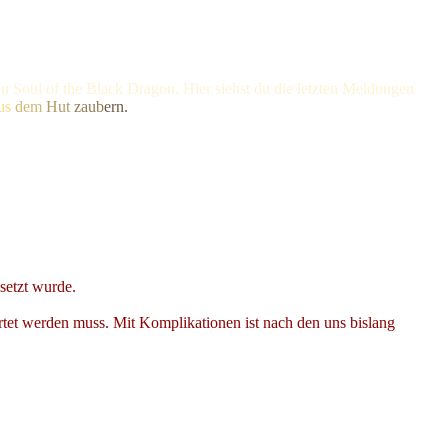
n Soul of the Black Dragon. Hier siehst du die letzten Meldungen
us
dem
Hut
zaub
ern.
setzt wurde.
et werden muss. Mit Komplikationen ist nach den uns bislang