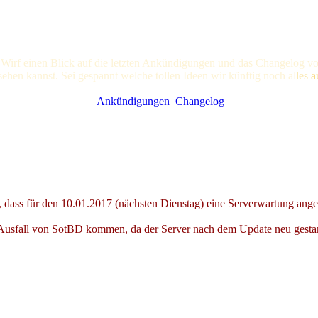
 Wirf einen Blick auf die letzten Ankündigungen und das Changelog vo
nsehen kannst. Sei gespannt welche tollen Ideen wir künftig noc
h al
les
a
Ankündigungen
Changelog
 dass für den 10.01.2017 (nächsten Dienstag) eine Serverwartung ange
Ausfall von SotBD kommen, da der Server nach dem Update neu gestart