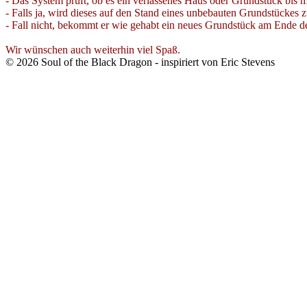
- Das System prüft, ob es ein verlassenes Haus oder Grundstück bis m
- Falls ja, wird dieses auf den Stand eines unbebauten Grundstückes 
- Fall nicht, bekommt er wie gehabt ein neues Grundstück am Ende de
Wir wünschen auch weiterhin viel Spaß.
©
2026
Soul of the Black Dragon
- inspiriert von Eric Stevens