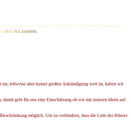
n Soul of the Black Dragon. Hier siehst du die letzten Meldungen
us
dem
Hut
zaub
ern.
tut, teilweise aber keiner großen Ankündigung wert ist, haben wir
, damit gebt Ihr uns eine Einschätzung ob wir mit unseren Ideen auf
lbeschränkung möglich. Um zu verhindern, dass die Liste der Häuser