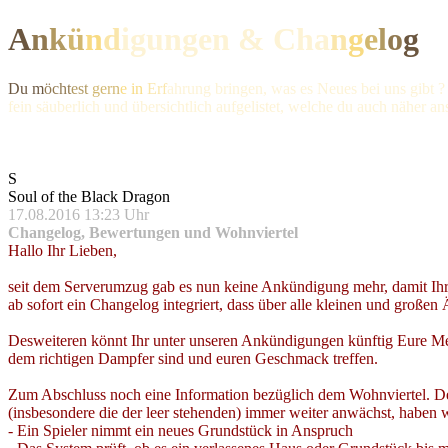
A
n
k
ü
n
d
igungen & Ch
a
n
g
e
l
o
g
Du m
öcht
est
gern
e in
Erf
ahrung bringen, was es Neues bei uns gibt ?
fein säuberlich und übersichtlich aufgelistet, welche du auch näher a
S
Soul of the Black Dragon
17.08.2016 13:23 Uhr
Changelog, Bewertungen und Wohnviertel
Hallo Ihr Lieben,
seit dem Serverumzug gab es nun keine Ankündigung mehr, damit Ihr a
ab sofort ein Changelog integriert, dass über alle kleinen und großen 
Desweiteren könnt Ihr unter unseren Ankündigungen künftig Eure Meinu
dem richtigen Dampfer sind und euren Geschmack treffen.
Zum Abschluss noch eine Information bezüglich dem Wohnviertel. De
(insbesondere die der leer stehenden) immer weiter anwächst, haben w
- Ein Spieler nimmt ein neues Grundstück in Anspruch