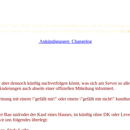
 Wirf einen Blick auf die letzten Ankündigungen und das Changelog vo
nsehen kannst. Sei gespannt welche tollen Ideen wir künftig noc
h al
les
a
Ankündigungen
Changelog
ber dennoch künftig nachverfolgen könnt, was sich am Server so alles 
Änderungen auch abseits einer offiziellen Mitteilung informiert.
ng mit einem \"gefällt mir\" oder einem \"gefällt mir nicht\" kundtun
r Bau und/oder der Kauf eines Hauses, ist künftig ohne DK oder Leve
ir uns folgendes überlegt: