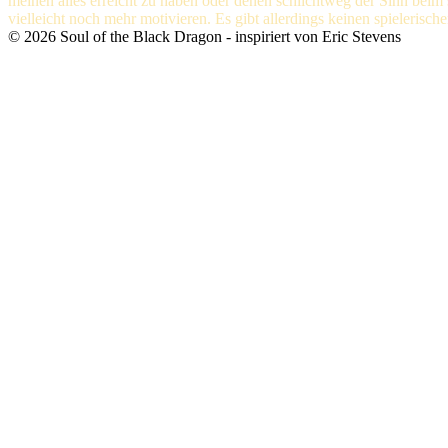
meinen alles erreicht zu haben oder denen schlichtweg der Sinn beim st
vielleicht noch mehr motivieren. Es gibt allerdings keinen spielerisc
©
2026
Soul of the Black Dragon
- inspiriert von Eric Stevens