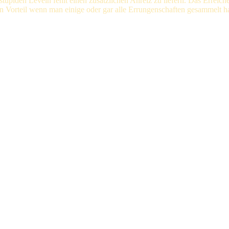
upiden Leveln fehlt einen zusätzlichen Anreiz zu liefern. Das Erreichen
hen Vorteil wenn man einige oder gar alle Errungenschaften gesammelt ha