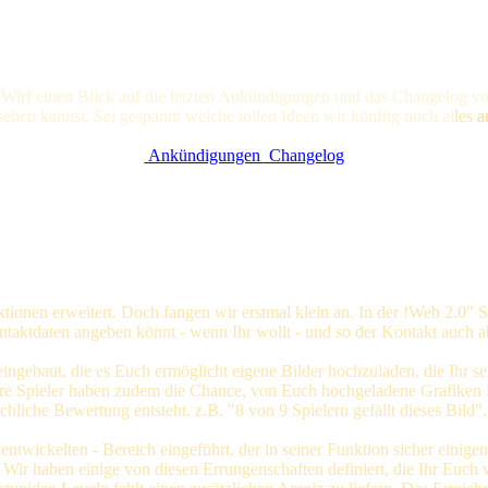
 Wirf einen Blick auf die letzten Ankündigungen und das Changelog vo
nsehen kannst. Sei gespannt welche tollen Ideen wir künftig noc
h al
les
a
Ankündigungen
Changelog
ionen erweitert. Doch fangen wir erstmal klein an. In der !Web 2.0" 
ntaktdaten angeben könnt - wenn Ihr wollt - und so der Kontakt auch a
ingebaut, die es Euch ermöglicht eigene Bilder hochzuladen, die Ihr sel
ndere Spieler haben zudem die Chance, von Euch hochgeladene Grafiken
chliche Bewertung entsteht. z.B. "8 von 9 Spielern gefällt dieses Bild".
entwickelten - Bereich eingeführt, der in seiner Funktion sicher eini
ir haben einige von diesen Errungenschaften definiert, die Ihr Euch ve