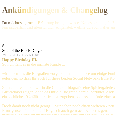
A
n
k
ü
n
d
igungen & Ch
a
n
g
e
l
o
g
Du m
öcht
est
gern
e in
Erf
ahrung bringen, was es Neues bei uns gibt ?
fein säuberlich und übersichtlich aufgelistet, welche du auch näher a
S
Soul of the Black Dragon
29.12.2012 18:26 Uhr
Happy Birthday III.
So nun geht es in die nächste Runde ...
wir haben uns die Biografien vorgenommen und diese um einige Funkt
gefunden, so dass Ihr auch für diese beiden Social Networks Eure Ko
Zum anderen haben wir in die Charakterbiografie eine Spielergalerie e
Blickwinkel zeigen, ohne das Ihr die Biografie damit überflutet. A
ein sachliches "Gefällt mir nicht" abzugeben, so dass am Ende eine sa
Doch damit noch nicht genug ... wir haben noch einen weiteren - neu 
Errungenschaften oder auf Englisch auch gern achievements genannt. W