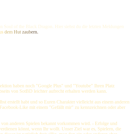
n Soul of the Black Dragon. Hier siehst du die letzten Meldungen
us
dem
Hut
zaub
ern.
Sektion haben noch "Google Plus" und "Youtube" Ihren Platz
bseits von SotBD leichter aufrecht erhalten werden kann.
bst erstellt habt und so Euren Charakter vielleicht aus einem anderen
 Facebook-Like mit einem "Gefällt mir" zu kennzeichnen oder aber
gen von anderen Spielen bekannt vorkommen wird. - Erfolge und
rdienen könnt, wenn Ihr wollt. Unser Ziel war es, Spielern, die