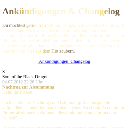
A
n
k
ü
n
d
igungen & Ch
a
n
g
e
l
o
g
Du m
öcht
est
gern
e in
Erf
ahrung bringen, was es Neues bei uns gibt
? Wirf einen Blick auf die letzten Ankündigungen und das
Changelog von Soul of the Black Dragon. Hier siehst du die letzten
Meldungen fein säuberlich und übersichtlich aufgelistet, welche du
auch näher ansehen kannst. Sei gespannt welche tollen Ideen wir
künftig noc
h al
les
aus
dem
Hut
zaub
ern.
Ankündigungen
Changelog
S
Soul of the Black Dragon
04.07.2012 22:28 Uhr
Nachtrag zur Abstimmung
Hallo Ihr Lieben,
noch ein kleiner Nachtrag zur Abstimmung. Wie uns gerade
aufgefallen ist, benötigt man keinen eigenen Facebook-Account um
für uns abstimmen zu können, dies funktioniert auch prima von
"außen". ;-)