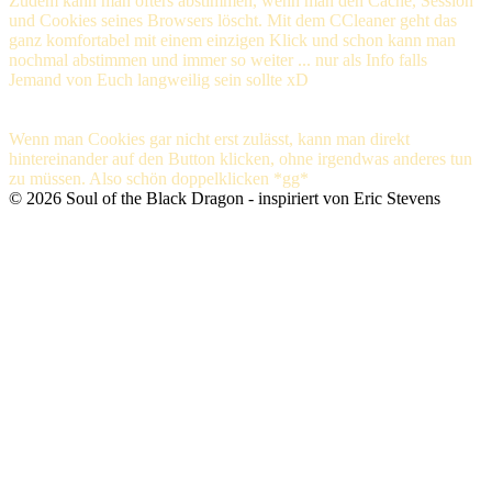
Zudem kann man öfters abstimmen, wenn man den Cache, Session
und Cookies seines Browsers löscht. Mit dem CCleaner geht das
ganz komfortabel mit einem einzigen Klick und schon kann man
nochmal abstimmen und immer so weiter ... nur als Info falls
Jemand von Euch langweilig sein sollte xD
Edit:
Wenn man Cookies gar nicht erst zulässt, kann man direkt
hintereinander auf den Button klicken, ohne irgendwas anderes tun
zu müssen. Also schön doppelklicken *gg*
©
2026
Soul of the Black Dragon
- inspiriert von Eric Stevens