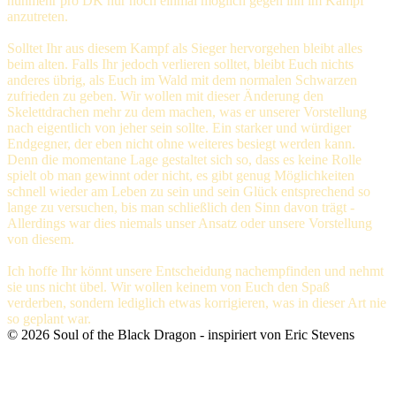
nunmehr pro DK nur noch einmal möglich gegen ihn im Kampf
anzutreten.
Solltet Ihr aus diesem Kampf als Sieger hervorgehen bleibt alles
beim alten. Falls Ihr jedoch verlieren solltet, bleibt Euch nichts
anderes übrig, als Euch im Wald mit dem normalen Schwarzen
zufrieden zu geben. Wir wollen mit dieser Änderung den
Skelettdrachen mehr zu dem machen, was er unserer Vorstellung
nach eigentlich von jeher sein sollte. Ein starker und würdiger
Endgegner, der eben nicht ohne weiteres besiegt werden kann.
Denn die momentane Lage gestaltet sich so, dass es keine Rolle
spielt ob man gewinnt oder nicht, es gibt genug Möglichkeiten
schnell wieder am Leben zu sein und sein Glück entsprechend so
lange zu versuchen, bis man schließlich den Sinn davon trägt -
Allerdings war dies niemals unser Ansatz oder unsere Vorstellung
von diesem.
Ich hoffe Ihr könnt unsere Entscheidung nachempfinden und nehmt
sie uns nicht übel. Wir wollen keinem von Euch den Spaß
verderben, sondern lediglich etwas korrigieren, was in dieser Art nie
so geplant war.
©
2026
Soul of the Black Dragon
- inspiriert von Eric Stevens