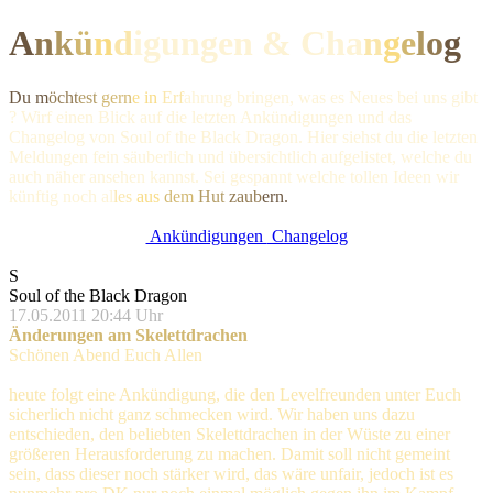
A
n
k
ü
n
d
igungen & Ch
a
n
g
e
l
o
g
Du m
öcht
est
gern
e in
Erf
ahrung bringen, was es Neues bei uns gibt
? Wirf einen Blick auf die letzten Ankündigungen und das
Changelog von Soul of the Black Dragon. Hier siehst du die letzten
Meldungen fein säuberlich und übersichtlich aufgelistet, welche du
auch näher ansehen kannst. Sei gespannt welche tollen Ideen wir
künftig noc
h al
les
aus
dem
Hut
zaub
ern.
Ankündigungen
Changelog
S
Soul of the Black Dragon
17.05.2011 20:44 Uhr
Änderungen am Skelettdrachen
Schönen Abend Euch Allen
heute folgt eine Ankündigung, die den Levelfreunden unter Euch
sicherlich nicht ganz schmecken wird. Wir haben uns dazu
entschieden, den beliebten Skelettdrachen in der Wüste zu einer
größeren Herausforderung zu machen. Damit soll nicht gemeint
sein, dass dieser noch stärker wird, das wäre unfair, jedoch ist es