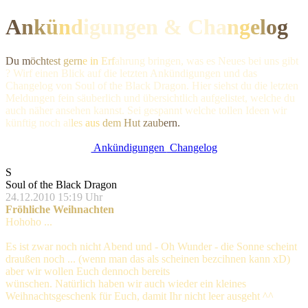
A
n
k
ü
n
d
igungen & Ch
a
n
g
e
l
o
g
Du m
öcht
est
gern
e in
Erf
ahrung bringen, was es Neues bei uns gibt
? Wirf einen Blick auf die letzten Ankündigungen und das
Changelog von Soul of the Black Dragon. Hier siehst du die letzten
Meldungen fein säuberlich und übersichtlich aufgelistet, welche du
auch näher ansehen kannst. Sei gespannt welche tollen Ideen wir
künftig noc
h al
les
aus
dem
Hut
zaub
ern.
Ankündigungen
Changelog
S
Soul of the Black Dragon
24.12.2010 15:19 Uhr
Fröhliche Weihnachten
Hohoho ...
Es ist zwar noch nicht Abend und - Oh Wunder - die Sonne scheint
draußen noch ... (wenn man das als scheinen bezcihnen kann xD)
aber wir wollen Euch dennoch bereits
fröhliche Weihnachten
wünschen. Natürlich haben wir auch wieder ein kleines
Weihnachtsgeschenk für Euch, damit Ihr nicht leer ausgeht ^^