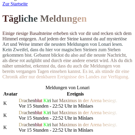
Z
ur Startseite
T
ä
g
l
i
c
h
e
M
el
d
u
n
g
e
n
E
i
n
i
g
e
r
i
e
s
i
g
e
B
a
s
a
l
t
s
t
e
i
n
e
e
r
h
e
b
e
n
s
i
c
h
v
o
r
d
i
r
u
n
d
r
e
c
k
e
n
s
i
c
h
d
e
m
H
i
m
m
e
l
e
n
t
g
e
g
e
n
.
A
u
f
j
e
d
e
m
d
e
r
S
t
e
i
n
e
k
a
n
n
s
t
d
u
a
u
f
m
y
s
t
e
r
i
ö
s
e
A
r
t
u
n
d
W
e
i
s
e
i
m
m
e
r
d
i
e
n
e
u
s
t
e
n Meldungen von Lonari lesen.
Ke
i
n
Z
w
e
i
f
e
l
,
d
a
s
s
d
u
h
i
e
r
v
o
r
m
a
g
i
s
c
h
e
n
S
t
e
i
n
e
n
z
u
m
S
t
e
h
e
n
g
e
k
o
m
m
e
n
b
i
s
t
.
G
e
b
a
n
n
t
b
l
i
c
k
s
t
d
u
a
l
s
o
a
u
f
d
i
e
n
e
u
s
t
e
N
a
c
h
r
i
c
h
t
,
a
l
s
d
i
e
s
e
r
o
t
a
u
f
g
l
ü
h
t
u
n
d
d
u
r
c
h
e
i
n
e
andere ersetzt wird. Als du dich
n
ä
h
e
r
u
m
s
i
e
h
s
t
,
e
r
k
e
n
n
s
t
d
u
,
d
a
s
s
d
u
a
u
c
h
d
i
e
M
e
l
d
u
n
g
e
n
v
o
n
b
e
r
e
i
t
s
v
e
r
g
a
n
g
e
n
T
a
g
e
n
e
i
n
s
e
h
e
n
k
a
n
n
s
t
.
E
s
i
s
t
,
a
l
s
s
t
ü
n
d
e
d
i
r
e
i
n
e
C
h
r
o
n
i
k
a
l
l
e
r
n
u
r
d
e
n
k
b
a
r
e
n
E
r
e
i
g
n
isse des Landes zur Verfügung.
Meldungen von Lonari
Avatar
Ereignis
D
r
a
c
h
e
n
b
l
u
t
K
i
r
i
h
a
t
M
a
x
i
m
us
i
n
d
e
r
Are
n
a
b
e
s
i
e
g
t.
K
Vor 15 Stunden - 22:52 Uhr in Mínlaes
D
r
a
c
h
e
n
b
l
u
t
K
i
r
i
h
a
t
M
a
x
i
m
us
i
n
d
e
r
Are
n
a
b
e
s
i
e
g
t.
K
Vor 15 Stunden - 22:52 Uhr in Mínlaes
D
r
a
c
h
e
n
b
l
u
t
K
i
r
i
h
a
t
M
a
x
i
m
us
i
n
d
e
r
Are
n
a
b
e
s
i
e
g
t.
K
Vor 15 Stunden - 22:52 Uhr in Mínlaes