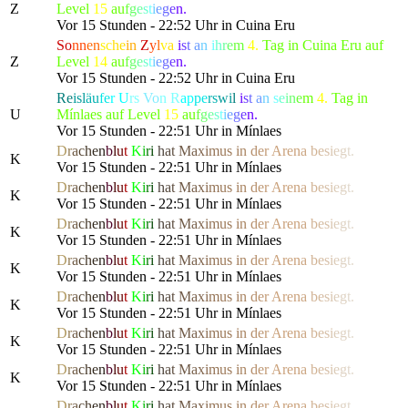
Z
Level
15
a
u
f
g
e
s
t
i
e
g
e
n.
Vor 15 Stunden - 22:52 Uhr in Cuina Eru
So
nn
en
sc
he
in
Z
y
l
v
a
i
s
t
a
n
i
h
r
e
m
4.
Tag in Cuina Eru auf
Z
Level
14
a
u
f
g
e
s
t
i
e
g
e
n.
Vor 15 Stunden - 22:52 Uhr in Cuina Eru
Re
isl
äu
fe
r
U
rs
Vo
n R
ap
pe
rs
wi
l
i
s
t
a
n
s
e
i
n
e
m
4.
Tag in
U
Mínlaes auf Level
15
a
u
f
g
e
s
t
i
e
g
e
n.
Vor 15 Stunden - 22:51 Uhr in Mínlaes
D
r
a
c
h
e
n
b
l
u
t
K
i
r
i
h
a
t
M
a
x
i
m
us
i
n
d
e
r
Are
n
a
b
e
s
i
e
g
t.
K
Vor 15 Stunden - 22:51 Uhr in Mínlaes
D
r
a
c
h
e
n
b
l
u
t
K
i
r
i
h
a
t
M
a
x
i
m
us
i
n
d
e
r
Are
n
a
b
e
s
i
e
g
t.
K
Vor 15 Stunden - 22:51 Uhr in Mínlaes
D
r
a
c
h
e
n
b
l
u
t
K
i
r
i
h
a
t
M
a
x
i
m
us
i
n
d
e
r
Are
n
a
b
e
s
i
e
g
t.
K
Vor 15 Stunden - 22:51 Uhr in Mínlaes
D
r
a
c
h
e
n
b
l
u
t
K
i
r
i
h
a
t
M
a
x
i
m
us
i
n
d
e
r
Are
n
a
b
e
s
i
e
g
t.
K
Vor 15 Stunden - 22:51 Uhr in Mínlaes
D
r
a
c
h
e
n
b
l
u
t
K
i
r
i
h
a
t
M
a
x
i
m
us
i
n
d
e
r
Are
n
a
b
e
s
i
e
g
t.
K
Vor 15 Stunden - 22:51 Uhr in Mínlaes
D
r
a
c
h
e
n
b
l
u
t
K
i
r
i
h
a
t
M
a
x
i
m
us
i
n
d
e
r
Are
n
a
b
e
s
i
e
g
t.
K
Vor 15 Stunden - 22:51 Uhr in Mínlaes
D
r
a
c
h
e
n
b
l
u
t
K
i
r
i
h
a
t
M
a
x
i
m
us
i
n
d
e
r
Are
n
a
b
e
s
i
e
g
t.
K
Vor 15 Stunden - 22:51 Uhr in Mínlaes
D
r
a
c
h
e
n
b
l
u
t
K
i
r
i
h
a
t
M
a
x
i
m
us
i
n
d
e
r
Are
n
a
b
e
s
i
e
g
t.