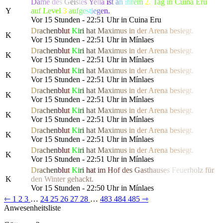
Da
me
de
s
G
e
i
s
t
e
s
Y
e
l
l
a
i
s
t
a
n
i
h
r
e
m
2.
Tag in Cuina Eru
Y
auf Level
3
a
u
f
g
e
s
t
i
e
g
e
n.
Vor 15 Stunden - 22:51 Uhr in Cuina Eru
D
r
a
c
h
e
n
b
l
u
t
K
i
r
i
h
a
t
M
a
x
i
m
us
i
n
d
e
r
Are
n
a
b
e
s
i
e
g
t.
K
Vor 15 Stunden - 22:51 Uhr in Mínlaes
D
r
a
c
h
e
n
b
l
u
t
K
i
r
i
h
a
t
M
a
x
i
m
us
i
n
d
e
r
Are
n
a
b
e
s
i
e
g
t.
K
Vor 15 Stunden - 22:51 Uhr in Mínlaes
D
r
a
c
h
e
n
b
l
u
t
K
i
r
i
h
a
t
M
a
x
i
m
us
i
n
d
e
r
Are
n
a
b
e
s
i
e
g
t.
K
Vor 15 Stunden - 22:51 Uhr in Mínlaes
D
r
a
c
h
e
n
b
l
u
t
K
i
r
i
h
a
t
M
a
x
i
m
us
i
n
d
e
r
Are
n
a
b
e
s
i
e
g
t.
K
Vor 15 Stunden - 22:51 Uhr in Mínlaes
D
r
a
c
h
e
n
b
l
u
t
K
i
r
i
h
a
t
M
a
x
i
m
us
i
n
d
e
r
Are
n
a
b
e
s
i
e
g
t.
K
Vor 15 Stunden - 22:51 Uhr in Mínlaes
D
r
a
c
h
e
n
b
l
u
t
K
i
r
i
h
a
t
M
a
x
i
m
us
i
n
d
e
r
Are
n
a
b
e
s
i
e
g
t.
K
Vor 15 Stunden - 22:51 Uhr in Mínlaes
D
r
a
c
h
e
n
b
l
u
t
K
i
r
i
h
a
t
M
a
x
i
m
us
i
n
d
e
r
Are
n
a
b
e
s
i
e
g
t.
K
Vor 15 Stunden - 22:51 Uhr in Mínlaes
D
r
a
c
h
e
n
b
l
u
t
K
i
r
i
h
a
t
i
m
H
o
f
des
G
a
s
t
h
a
u
s
e
s
Fe
u
e
r
h
o
l
z
f
ü
r
K
de
n
W
i
n
t
e
r
g
e
h
a
c
kt.
Vor 15 Stunden - 22:50 Uhr in Mínlaes
⇽
1
2
3
…
24
25
26
27
28
…
483
484
485
⇾
Anwesenheitsliste