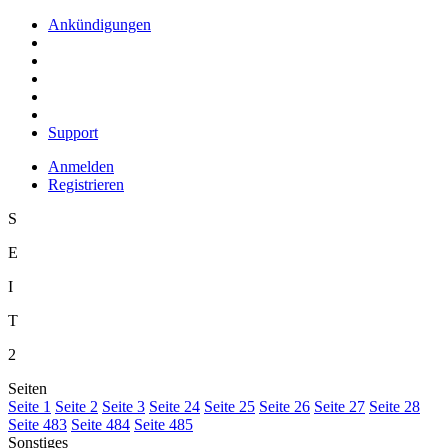
Ankündigungen
Support
Anmelden
Registrieren
S
E
I
T
2
Seiten
S
eite 1
S
e
ite 2
Se
i
te 3
Sei
t
e 24
Seite
2
5
Seite 2
6
Seite 2
7
Seite 2
8
Seite
4
83
Seite 484
Seite 48
5
Sonstiges