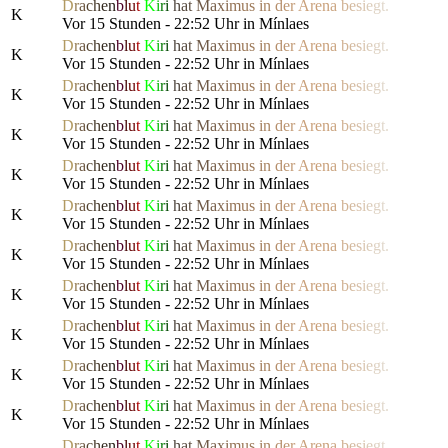
D
r
a
c
h
e
n
b
l
u
t
K
i
r
i
h
a
t
M
a
x
i
m
us
i
n
d
e
r
Are
n
a
b
e
s
i
e
g
t.
K
Vor 15 Stunden - 22:52 Uhr in Mínlaes
D
r
a
c
h
e
n
b
l
u
t
K
i
r
i
h
a
t
M
a
x
i
m
us
i
n
d
e
r
Are
n
a
b
e
s
i
e
g
t.
K
Vor 15 Stunden - 22:52 Uhr in Mínlaes
D
r
a
c
h
e
n
b
l
u
t
K
i
r
i
h
a
t
M
a
x
i
m
us
i
n
d
e
r
Are
n
a
b
e
s
i
e
g
t.
K
Vor 15 Stunden - 22:52 Uhr in Mínlaes
D
r
a
c
h
e
n
b
l
u
t
K
i
r
i
h
a
t
M
a
x
i
m
us
i
n
d
e
r
Are
n
a
b
e
s
i
e
g
t.
K
Vor 15 Stunden - 22:52 Uhr in Mínlaes
D
r
a
c
h
e
n
b
l
u
t
K
i
r
i
h
a
t
M
a
x
i
m
us
i
n
d
e
r
Are
n
a
b
e
s
i
e
g
t.
K
Vor 15 Stunden - 22:52 Uhr in Mínlaes
D
r
a
c
h
e
n
b
l
u
t
K
i
r
i
h
a
t
M
a
x
i
m
us
i
n
d
e
r
Are
n
a
b
e
s
i
e
g
t.
K
Vor 15 Stunden - 22:52 Uhr in Mínlaes
D
r
a
c
h
e
n
b
l
u
t
K
i
r
i
h
a
t
M
a
x
i
m
us
i
n
d
e
r
Are
n
a
b
e
s
i
e
g
t.
K
Vor 15 Stunden - 22:52 Uhr in Mínlaes
D
r
a
c
h
e
n
b
l
u
t
K
i
r
i
h
a
t
M
a
x
i
m
us
i
n
d
e
r
Are
n
a
b
e
s
i
e
g
t.
K
Vor 15 Stunden - 22:52 Uhr in Mínlaes
D
r
a
c
h
e
n
b
l
u
t
K
i
r
i
h
a
t
M
a
x
i
m
us
i
n
d
e
r
Are
n
a
b
e
s
i
e
g
t.
K
Vor 15 Stunden - 22:52 Uhr in Mínlaes
D
r
a
c
h
e
n
b
l
u
t
K
i
r
i
h
a
t
M
a
x
i
m
us
i
n
d
e
r
Are
n
a
b
e
s
i
e
g
t.
K
Vor 15 Stunden - 22:52 Uhr in Mínlaes
D
r
a
c
h
e
n
b
l
u
t
K
i
r
i
h
a
t
M
a
x
i
m
us
i
n
d
e
r
Are
n
a
b
e
s
i
e
g
t.
K
Vor 15 Stunden - 22:52 Uhr in Mínlaes
D
r
a
c
h
e
n
b
l
u
t
K
i
r
i
h
a
t
M
a
x
i
m
us
i
n
d
e
r
Are
n
a
b
e
s
i
e
g
t.