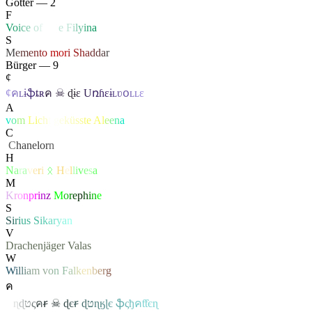
Götter — 2
F
V
o
i
c
e
o
f
Li
f
e
F
i
l
y
i
n
a
S
M
e
m
e
n
t
o
mo
r
i
S
h
a
d
d
a
r
Bürger — 9
¢
¢
ค
ʟ
ɨ
ֆ
ȶ
ʀ
ค
☠
ɖ
ɨ
ɛ
U
ռɦ
ɛ
ɨ
ʟ
ʋ
օ
ʟ
ʟ
ɛ
A
v
o
m
L
i
c
h
t
g
e
k
ü
s
s
t
e
A
l
e
e
n
a
C
‏
C
hanelor
n
H
N
a
r
a
v
e
r
i
ᛟ
H
e
l
l
i
v
e
s
a
M
K
r
o
n
p
r
i
n
z
M
o
r
e
p
h
i
n
e
S
S
i
r
i
u
s
S
i
k
a
r
y
a
n
V
Drachenjäger
Valas
W
W
i
l
l
i
a
m
v
o
n
F
a
l
k
e
n
b
e
r
g
ค
ค
ɳ
ɖ
ט
ς
ค
ꞧ
☠
ɖ
є
ꞧ
ɖ
ט
ɳ
ӄ
ɭ
є
ֆ
ς
ђ
ค
ƭƭєɳ