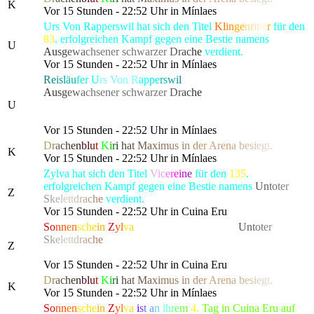
K
Vor 15 Stunden - 22:52 Uhr in Mínlaes
Urs Von Rapperswil hat sich den Titel
Kl
in
ge
nr
it
te
r
für den
83
. erfolgreichen Kampf gegen eine Bestie namens
U
A
u
s
g
e
w
a
chsener schwarze
r
D
r
a
c
h
e
verdient.
Vor 15 Stunden - 22:52 Uhr in Mínlaes
Re
isl
äu
fe
r
U
rs
Vo
n R
ap
pe
rs
wi
l
hat die gefürchtete, als
A
u
s
g
e
w
a
chsener schwarze
r
D
r
a
c
h
e
bekannte Kreatur
U
besiegt, die alle Bewohner von Lonari in Angst und
Schrecken versetzte.
Vor 15 Stunden - 22:52 Uhr in Mínlaes
D
r
a
c
h
e
n
b
l
u
t
K
i
r
i
h
a
t
M
a
x
i
m
us
i
n
d
e
r
Are
n
a
b
e
s
i
e
g
t.
K
Vor 15 Stunden - 22:52 Uhr in Mínlaes
Zylva hat sich den Titel
V
i
c
e
r
e
i
n
e
für den
135
.
erfolgreichen Kampf gegen eine Bestie namens
U
n
t
o
t
e
r
Z
S
k
e
l
et
t
d
r
a
c
h
e
verdient.
Vor 15 Stunden - 22:52 Uhr in Cuina Eru
So
nn
en
sc
he
in
Z
y
l
v
a
hat die gefürchtete, als
U
n
t
o
t
e
r
S
k
e
l
et
t
d
r
a
c
h
e
bekannte Kreatur besiegt, die alle Bewohner
Z
von Lonari in Angst und Schrecken versetzte.
Vor 15 Stunden - 22:52 Uhr in Cuina Eru
D
r
a
c
h
e
n
b
l
u
t
K
i
r
i
h
a
t
M
a
x
i
m
us
i
n
d
e
r
Are
n
a
b
e
s
i
e
g
t.
K
Vor 15 Stunden - 22:52 Uhr in Mínlaes
So
nn
en
sc
he
in
Z
y
l
v
a
i
s
t
a
n
i
h
r
e
m
4.
Tag in Cuina Eru auf