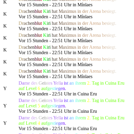
K
Vor 15 Stunden - 22:51 Uhr in Mínlaes
D
r
a
c
h
e
n
b
l
u
t
K
i
r
i
h
a
t
M
a
x
i
m
us
i
n
d
e
r
Are
n
a
b
e
s
i
e
g
t.
K
Vor 15 Stunden - 22:51 Uhr in Mínlaes
D
r
a
c
h
e
n
b
l
u
t
K
i
r
i
h
a
t
M
a
x
i
m
us
i
n
d
e
r
Are
n
a
b
e
s
i
e
g
t.
K
Vor 15 Stunden - 22:51 Uhr in Mínlaes
D
r
a
c
h
e
n
b
l
u
t
K
i
r
i
h
a
t
M
a
x
i
m
us
i
n
d
e
r
Are
n
a
b
e
s
i
e
g
t.
K
Vor 15 Stunden - 22:51 Uhr in Mínlaes
D
r
a
c
h
e
n
b
l
u
t
K
i
r
i
h
a
t
M
a
x
i
m
us
i
n
d
e
r
Are
n
a
b
e
s
i
e
g
t.
K
Vor 15 Stunden - 22:51 Uhr in Mínlaes
D
r
a
c
h
e
n
b
l
u
t
K
i
r
i
h
a
t
M
a
x
i
m
us
i
n
d
e
r
Are
n
a
b
e
s
i
e
g
t.
K
Vor 15 Stunden - 22:51 Uhr in Mínlaes
D
r
a
c
h
e
n
b
l
u
t
K
i
r
i
h
a
t
M
a
x
i
m
us
i
n
d
e
r
Are
n
a
b
e
s
i
e
g
t.
K
Vor 15 Stunden - 22:51 Uhr in Mínlaes
Da
me
de
s
G
e
i
s
t
e
s
Y
e
l
l
a
i
s
t
a
n
i
h
r
e
m
2.
Tag in Cuina Eru
Y
auf Level
6
a
u
f
g
e
s
t
i
e
g
e
n.
Vor 15 Stunden - 22:51 Uhr in Cuina Eru
Da
me
de
s
G
e
i
s
t
e
s
Y
e
l
l
a
i
s
t
a
n
i
h
r
e
m
2.
Tag in Cuina Eru
Y
auf Level
5
a
u
f
g
e
s
t
i
e
g
e
n.
Vor 15 Stunden - 22:51 Uhr in Cuina Eru
Da
me
de
s
G
e
i
s
t
e
s
Y
e
l
l
a
i
s
t
a
n
i
h
r
e
m
2.
Tag in Cuina Eru
Y
auf Level
4
a
u
f
g
e
s
t
i
e
g
e
n.
Vor 15 Stunden - 22:51 Uhr in Cuina Eru