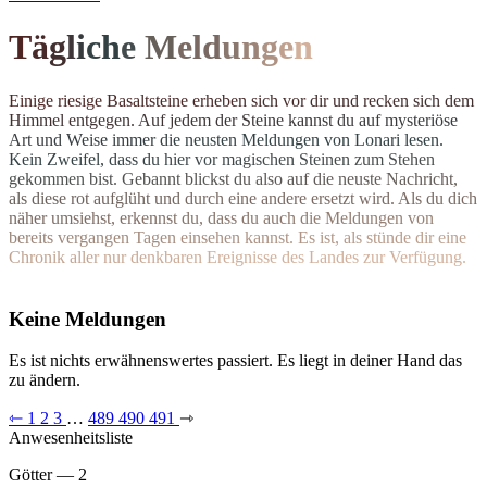
T
ä
g
l
i
c
h
e
M
el
d
u
n
g
e
n
E
i
n
i
g
e
r
i
e
s
i
g
e
B
a
s
a
l
t
s
t
e
i
n
e
e
r
h
e
b
e
n
s
i
c
h
v
o
r
d
i
r
u
n
d
r
e
c
k
e
n
s
i
c
h
d
e
m
H
i
m
m
e
l
e
n
t
g
e
g
e
n
.
A
u
f
j
e
d
e
m
d
e
r
S
t
e
i
n
e
k
a
n
n
s
t
d
u
a
u
f
m
y
s
t
e
r
i
ö
s
e
A
r
t
u
n
d
W
e
i
s
e
i
m
m
e
r
d
i
e
n
e
u
s
t
e
n Meldungen von Lonari lesen.
Ke
i
n
Z
w
e
i
f
e
l
,
d
a
s
s
d
u
h
i
e
r
v
o
r
m
a
g
i
s
c
h
e
n
S
t
e
i
n
e
n
z
u
m
S
t
e
h
e
n
g
e
k
o
m
m
e
n
b
i
s
t
.
G
e
b
a
n
n
t
b
l
i
c
k
s
t
d
u
a
l
s
o
a
u
f
d
i
e
n
e
u
s
t
e
N
a
c
h
r
i
c
h
t
,
a
l
s
d
i
e
s
e
r
o
t
a
u
f
g
l
ü
h
t
u
n
d
d
u
r
c
h
e
i
n
e
andere ersetzt wird. Als du dich
n
ä
h
e
r
u
m
s
i
e
h
s
t
,
e
r
k
e
n
n
s
t
d
u
,
d
a
s
s
d
u
a
u
c
h
d
i
e
M
e
l
d
u
n
g
e
n
v
o
n
b
e
r
e
i
t
s
v
e
r
g
a
n
g
e
n
T
a
g
e
n
e
i
n
s
e
h
e
n
k
a
n
n
s
t
.
E
s
i
s
t
,
a
l
s
s
t
ü
n
d
e
d
i
r
e
i
n
e
C
h
r
o
n
i
k
a
l
l
e
r
n
u
r
d
e
n
k
b
a
r
e
n
E
r
e
i
g
n
isse des Landes zur Verfügung.
Keine Meldungen
Es ist nichts erwähnenswertes passiert. Es liegt in deiner Hand das
zu ändern.
⇽
1
2
3
…
489
490
491
⇾
Anwesenheitsliste
Götter — 2