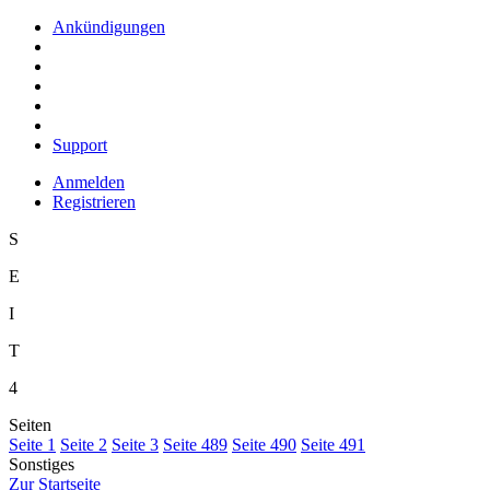
Ankündigungen
Support
Anmelden
Registrieren
S
E
I
T
4
Seiten
S
eite 1
S
e
ite 2
Se
i
te 3
Sei
t
e 489
Seite
4
90
Seite 4
9
1
Sonstiges
Z
ur Startseite