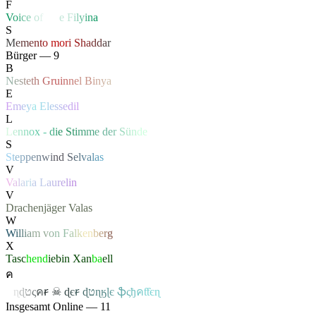
F
V
o
i
c
e
o
f
Li
f
e
F
i
l
y
i
n
a
S
M
e
m
e
n
t
o
mo
r
i
S
h
a
d
d
a
r
Bürger — 9
B
N
e
s
t
e
t
h
G
ru
i
n
n
e
l
B
i
n
y
a
E
E
m
e
y
a
E
l
e
s
s
e
d
il
L
L
e
n
n
o
x
-
d
i
e S
t
i
m
m
e
d
e
r
S
ü
n
de
S
S
t
e
p
p
e
n
w
i
n
d
S
e
l
v
a
l
a
s
V
V
a
l
a
r
i
a
L
a
u
r
e
l
i
n
V
Drachenjäger
Valas
W
W
i
l
l
i
a
m
v
o
n
F
a
l
k
e
n
b
e
r
g
X
Tasc
hend
iebin
Xan
ba
ell
ค
ค
ɳ
ɖ
ט
ς
ค
ꞧ
☠
ɖ
є
ꞧ
ɖ
ט
ɳ
ӄ
ɭ
є
ֆ
ς
ђ
ค
ƭƭєɳ
Insgesamt Online — 11