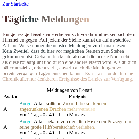
Z
ur Startseite
T
ä
g
l
i
c
h
e
M
el
d
u
n
g
e
n
E
i
n
i
g
e
r
i
e
s
i
g
e
B
a
s
a
l
t
s
t
e
i
n
e
e
r
h
e
b
e
n
s
i
c
h
v
o
r
d
i
r
u
n
d
r
e
c
k
e
n
s
i
c
h
d
e
m
H
i
m
m
e
l
e
n
t
g
e
g
e
n
.
A
u
f
j
e
d
e
m
d
e
r
S
t
e
i
n
e
k
a
n
n
s
t
d
u
a
u
f
m
y
s
t
e
r
i
ö
s
e
A
r
t
u
n
d
W
e
i
s
e
i
m
m
e
r
d
i
e
n
e
u
s
t
e
n Meldungen von Lonari lesen.
Ke
i
n
Z
w
e
i
f
e
l
,
d
a
s
s
d
u
h
i
e
r
v
o
r
m
a
g
i
s
c
h
e
n
S
t
e
i
n
e
n
z
u
m
S
t
e
h
e
n
g
e
k
o
m
m
e
n
b
i
s
t
.
G
e
b
a
n
n
t
b
l
i
c
k
s
t
d
u
a
l
s
o
a
u
f
d
i
e
n
e
u
s
t
e
N
a
c
h
r
i
c
h
t
,
a
l
s
d
i
e
s
e
r
o
t
a
u
f
g
l
ü
h
t
u
n
d
d
u
r
c
h
e
i
n
e
andere ersetzt wird. Als du dich
n
ä
h
e
r
u
m
s
i
e
h
s
t
,
e
r
k
e
n
n
s
t
d
u
,
d
a
s
s
d
u
a
u
c
h
d
i
e
M
e
l
d
u
n
g
e
n
v
o
n
b
e
r
e
i
t
s
v
e
r
g
a
n
g
e
n
T
a
g
e
n
e
i
n
s
e
h
e
n
k
a
n
n
s
t
.
E
s
i
s
t
,
a
l
s
s
t
ü
n
d
e
d
i
r
e
i
n
e
C
h
r
o
n
i
k
a
l
l
e
r
n
u
r
d
e
n
k
b
a
r
e
n
E
r
e
i
g
n
isse des Landes zur Verfügung.
Meldungen von Lonari
Avatar
Ereignis
B
ü
r
g
e
r
Altaïr
s
o
l
l
t
e
i
n
Z
u
k
u
n
f
t
bess
e
r
k
e
i
n
e
n
A
a
n
g
e
t
r
u
n
k
ene
n
D
r
a
c
h
e
n
m
e
h
r
v
e
t
r
a
uen.
Vor 1 Tag - 02:46 Uhr in Mínlaes
B
ü
r
g
e
r
Altaïr
b
e
k
a
m
v
o
n
d
e
r
a
l
t
e
n
H
exe de
n
P
i
l
z
s
e
g
e
n
f
ü
r
A
s
e
i
n
e
große
H
i
l
f
s
b
e
r
e
i
t
s
c
h
a
f
t
v
e
r
l
i
e
h
en.
Vor 1 Tag - 02:46 Uhr in Mínlaes