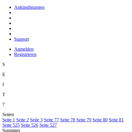
Ankündigungen
Support
Anmelden
Registrieren
S
E
I
T
7
Seiten
S
eite 1
S
e
ite 2
Se
i
te 3
Sei
t
e 77
Seite
7
8
Seite 7
9
Seite
8
0
Seite 8
1
Seite
5
25
Seite 5
2
6
Seite 527
Sonstiges