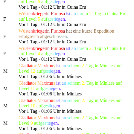
F
auf Level
6
a
u
f
g
e
s
t
i
e
g
e
n.
Vor 1 Tag - 01:12 Uhr in Cuina Eru
W
ü
s
t
e
n
k
r
i
e
g
e
r
i
n
F
u
r
i
o
s
a
i
s
t
a
n
i
h
r
e
m
2.
Tag in Cuina Eru
F
auf Level
5
a
u
f
g
e
s
t
i
e
g
e
n.
Vor 1 Tag - 01:12 Uhr in Cuina Eru
W
ü
s
t
e
n
k
r
i
e
g
e
r
i
n
F
u
r
i
o
s
a
h
a
t
e
i
n
e
k
u
r
z
e Ex
p
e
d
i
t
i
o
n
F
e
r
f
o
l
g
re
i
c
h
a
b
g
e
s
c
h
l
o
s
s
e
n.
Vor 1 Tag - 01:12 Uhr in Cuina Eru
W
ü
s
t
e
n
k
r
i
e
g
e
r
i
n
F
u
r
i
o
s
a
i
s
t
a
n
i
h
r
e
m
2.
Tag in Cuina Eru
F
auf Level
4
a
u
f
g
e
s
t
i
e
g
e
n.
Vor 1 Tag - 01:12 Uhr in Cuina Eru
G
l
a
d
i
a
t
o
r
M
a
x
i
m
u
s
i
s
t
a
n
s
e
i
n
e
m
2.
Tag in Mínlaes auf
M
Level
12
a
u
f
g
e
s
t
i
e
g
e
n.
Vor 1 Tag - 01:06 Uhr in Mínlaes
G
l
a
d
i
a
t
o
r
M
a
x
i
m
u
s
i
s
t
a
n
s
e
i
n
e
m
2.
Tag in Mínlaes auf
M
Level
11
a
u
f
g
e
s
t
i
e
g
e
n.
Vor 1 Tag - 01:06 Uhr in Mínlaes
G
l
a
d
i
a
t
o
r
M
a
x
i
m
u
s
i
s
t
a
n
s
e
i
n
e
m
2.
Tag in Mínlaes auf
M
Level
10
a
u
f
g
e
s
t
i
e
g
e
n.
Vor 1 Tag - 01:06 Uhr in Mínlaes
G
l
a
d
i
a
t
o
r
M
a
x
i
m
u
s
i
s
t
a
n
s
e
i
n
e
m
2.
Tag in Mínlaes auf
M
Level
9
a
u
f
g
e
s
t
i
e
g
e
n.
Vor 1 Tag - 01:06 Uhr in Mínlaes