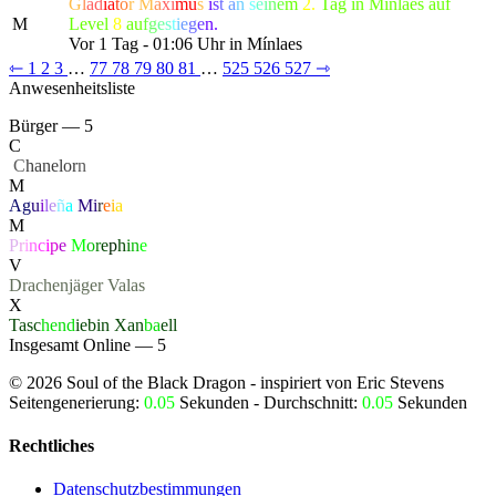
G
l
a
d
i
a
t
o
r
M
a
x
i
m
u
s
i
s
t
a
n
s
e
i
n
e
m
2.
Tag in Mínlaes auf
M
Level
8
a
u
f
g
e
s
t
i
e
g
e
n.
Vor 1 Tag - 01:06 Uhr in Mínlaes
⇽
1
2
3
…
77
78
79
80
81
…
525
526
527
⇾
Anwesenheitsliste
Bürger — 5
C
‏
C
hanelor
n
M
Ag
u
i
l
e
ñ
a
Mi
r
e
i
a
M
P
r
i
n
c
i
p
e
M
o
r
e
p
h
i
n
e
V
Drachenjäger
Valas
X
Tasc
hend
iebin
Xan
ba
ell
Insgesamt Online — 5
©
2026
Soul of the Black Dragon
- inspiriert von Eric Stevens
Seitengenerierung:
0.05
Sekunden - Durchschnitt:
0.05
Sekunden
Rechtliches
Datenschutzbestimmungen