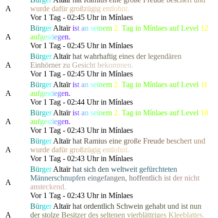
A
w
urde
d
a
f
ü
r
g
r
o
ß
z
ü
g
i
g
e
n
t
l
o
h
nt.
Vor 1 Tag - 02:45 Uhr in Mínlaes
B
ü
r
g
e
r
Altaïr
i
s
t
a
n
s
e
i
n
e
m
2.
Tag in Mínlaes auf Level
12
A
a
u
f
g
e
s
t
i
e
g
e
n.
Vor 1 Tag - 02:45 Uhr in Mínlaes
B
ü
r
g
e
r
Altaïr
h
a
t
w
a
h
r
h
a
f
t
i
g
e
i
n
es d
e
r
l
e
g
e
n
d
ä
r
e
n
A
E
i
n
h
ö
rne
r
z
u
G
e
s
i
c
h
t
b
e
k
o
m
men.
Vor 1 Tag - 02:45 Uhr in Mínlaes
B
ü
r
g
e
r
Altaïr
i
s
t
a
n
s
e
i
n
e
m
2.
Tag in Mínlaes auf Level
11
A
a
u
f
g
e
s
t
i
e
g
e
n.
Vor 1 Tag - 02:44 Uhr in Mínlaes
B
ü
r
g
e
r
Altaïr
i
s
t
a
n
s
e
i
n
e
m
2.
Tag in Mínlaes auf Level
10
A
a
u
f
g
e
s
t
i
e
g
e
n.
Vor 1 Tag - 02:43 Uhr in Mínlaes
B
ü
r
g
e
r
Altaïr
h
a
t
R
a
m
i
u
s
e
i
n
e
g
r
o
ße Fr
e
u
d
e
b
e
s
c
h
e
r
t
u
n
d
A
w
urde
d
a
f
ü
r
g
r
o
ß
z
ü
g
i
g
e
n
t
l
o
h
nt.
Vor 1 Tag - 02:43 Uhr in Mínlaes
B
ü
r
g
e
r
Altaïr
h
a
t
s
i
c
h
d
e
n
w
e
l
t
w
e
i
t
g
e
f
ü
r
c
htete
n
M
ä
n
n
e
r
s
c
h
n
u
p
f
e
n
e
i
n
g
e
f
a
n
g
e
n
, ho
f
f
e
n
t
l
i
c
h
i
s
t
d
e
r
n
i
c
h
t
A
a
n
s
t
e
c
kend.
Vor 1 Tag - 02:43 Uhr in Mínlaes
B
ü
r
g
e
r
Altaïr
h
a
t
o
r
d
e
n
t
l
i
c
h
S
c
h
w
e
i
n
g
e
h
a
b
t und
i
s
t
n
u
n
A
d
e
r
s
t
o
l
z
e
B
e
s
i
t
z
e
r
des se
l
t
e
n
e
n
v
i
e
r
b
l
ä
t
t
r
i
g
e
s
K
l
e
e
b
l
a
t
t
es.