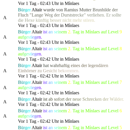
Vor 1 Tag - 02:43 Uhr in Mínlaes
B
ü
r
g
e
r
Altaïr
w
u
r
d
e
v
o
n
R
a
m
i
u
s
M
u
t
t
e
r
B
r
u
n
h
i
l
d
e
d
e
r
Fluch "
L
a
n
g
e
W
e
g
d
e
r
D
u
r
s
t
s
t
r
e
c
k
e
"
v
e
r
l
i
e
h
e
n
.
Er sol
l
t
e
A
d
i
e
H
e
x
e
k
ü
n
f
t
i
g
b
e
s
s
e
r
n
i
c
h
t
m
e
h
r
stören.
Vor 1 Tag - 02:43 Uhr in Mínlaes
B
ü
r
g
e
r
Altaïr
i
s
t
a
n
s
e
i
n
e
m
2.
Tag in Mínlaes auf Level
9
A
a
u
f
g
e
s
t
i
e
g
e
n.
Vor 1 Tag - 02:43 Uhr in Mínlaes
B
ü
r
g
e
r
Altaïr
i
s
t
a
n
s
e
i
n
e
m
2.
Tag in Mínlaes auf Level
8
A
a
u
f
g
e
s
t
i
e
g
e
n.
Vor 1 Tag - 02:42 Uhr in Mínlaes
B
ü
r
g
e
r
Altaïr
h
a
t
w
a
h
r
h
a
f
t
i
g
e
i
n
es d
e
r
l
e
g
e
n
d
ä
r
e
n
A
E
i
n
h
ö
rne
r
z
u
G
e
s
i
c
h
t
b
e
k
o
m
men.
Vor 1 Tag - 02:42 Uhr in Mínlaes
B
ü
r
g
e
r
Altaïr
i
s
t
a
n
s
e
i
n
e
m
2.
Tag in Mínlaes auf Level
7
A
a
u
f
g
e
s
t
i
e
g
e
n.
Vor 1 Tag - 02:42 Uhr in Mínlaes
B
ü
r
g
e
r
Altaïr
i
s
t
a
b
s
o
f
ort
d
e
r
n
e
u
e
S
c
hre
c
k
e
n
d
e
r
W
ä
l
d
er.
A
Vor 1 Tag - 02:42 Uhr in Mínlaes
B
ü
r
g
e
r
Altaïr
i
s
t
a
n
s
e
i
n
e
m
2.
Tag in Mínlaes auf Level
6
A
a
u
f
g
e
s
t
i
e
g
e
n.
Vor 1 Tag - 02:42 Uhr in Mínlaes
B
ü
r
g
e
r
Altaïr
i
s
t
a
n
s
e
i
n
e
m
2.
Tag in Mínlaes auf Level
5