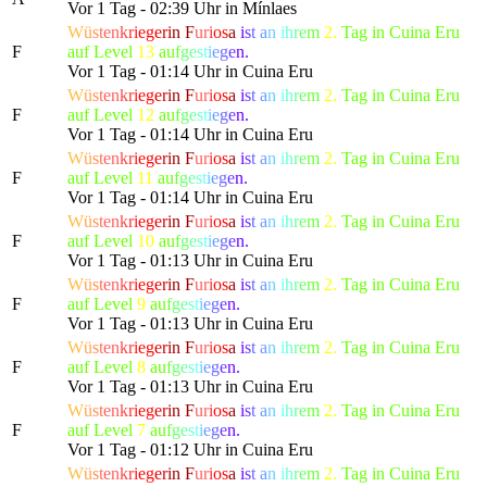
Vor 1 Tag - 02:39 Uhr in Mínlaes
W
ü
s
t
e
n
k
r
i
e
g
e
r
i
n
F
u
r
i
o
s
a
i
s
t
a
n
i
h
r
e
m
2.
Tag in Cuina Eru
F
auf Level
13
a
u
f
g
e
s
t
i
e
g
e
n.
Vor 1 Tag - 01:14 Uhr in Cuina Eru
W
ü
s
t
e
n
k
r
i
e
g
e
r
i
n
F
u
r
i
o
s
a
i
s
t
a
n
i
h
r
e
m
2.
Tag in Cuina Eru
F
auf Level
12
a
u
f
g
e
s
t
i
e
g
e
n.
Vor 1 Tag - 01:14 Uhr in Cuina Eru
W
ü
s
t
e
n
k
r
i
e
g
e
r
i
n
F
u
r
i
o
s
a
i
s
t
a
n
i
h
r
e
m
2.
Tag in Cuina Eru
F
auf Level
11
a
u
f
g
e
s
t
i
e
g
e
n.
Vor 1 Tag - 01:14 Uhr in Cuina Eru
W
ü
s
t
e
n
k
r
i
e
g
e
r
i
n
F
u
r
i
o
s
a
i
s
t
a
n
i
h
r
e
m
2.
Tag in Cuina Eru
F
auf Level
10
a
u
f
g
e
s
t
i
e
g
e
n.
Vor 1 Tag - 01:13 Uhr in Cuina Eru
W
ü
s
t
e
n
k
r
i
e
g
e
r
i
n
F
u
r
i
o
s
a
i
s
t
a
n
i
h
r
e
m
2.
Tag in Cuina Eru
F
auf Level
9
a
u
f
g
e
s
t
i
e
g
e
n.
Vor 1 Tag - 01:13 Uhr in Cuina Eru
W
ü
s
t
e
n
k
r
i
e
g
e
r
i
n
F
u
r
i
o
s
a
i
s
t
a
n
i
h
r
e
m
2.
Tag in Cuina Eru
F
auf Level
8
a
u
f
g
e
s
t
i
e
g
e
n.
Vor 1 Tag - 01:13 Uhr in Cuina Eru
W
ü
s
t
e
n
k
r
i
e
g
e
r
i
n
F
u
r
i
o
s
a
i
s
t
a
n
i
h
r
e
m
2.
Tag in Cuina Eru
F
auf Level
7
a
u
f
g
e
s
t
i
e
g
e
n.
Vor 1 Tag - 01:12 Uhr in Cuina Eru
W
ü
s
t
e
n
k
r
i
e
g
e
r
i
n
F
u
r
i
o
s
a
i
s
t
a
n
i
h
r
e
m
2.
Tag in Cuina Eru