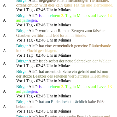
B
ü
r
g
e
r
Altaïr
b
e
g
e
g
n
e
t
e
e
i
n
e
m
m
i
s
s
m
u
t
i
g
e
n
T
i
erhä
n
d
l
e
r
,
A
o
f
f
e
n
s
i
c
h
t
l
i
c
h
w
i
r
d
d
i
es ke
i
n
g
u
t
e
r
T
a
g
f
ü
r
a
l
l
e
T
i
e
r
f
r
eunde.
Vor 1 Tag - 02:46 Uhr in Mínlaes
B
ü
r
g
e
r
Altaïr
i
s
t
a
n
s
e
i
n
e
m
2.
Tag in Mínlaes auf Level
14
A
a
u
f
g
e
s
t
i
e
g
e
n.
Vor 1 Tag - 02:46 Uhr in Mínlaes
B
ü
r
g
e
r
Altaïr
w
u
r
d
e
v
o
n
R
a
m
i
u
s
Z
e
u
g
en zu
m
f
a
l
s
c
h
e
n
A
G
l
a
u
b
e
n
v
e
r
führ
t
u
n
d
l
e
b
t
f
o
r
t
a
n
i
n
Sünde.
Vor 1 Tag - 02:46 Uhr in Mínlaes
B
ü
r
g
e
r
Altaïr
h
a
t
e
i
n
e
v
e
r
m
e
i
n
t
l
ich
g
e
m
e
i
n
e
R
ä
u
b
e
r
b
a
n
d
e
A
in
d
i
e
F
l
u
c
h
t
g
e
s
c
h
l
a
gen.
Vor 1 Tag - 02:46 Uhr in Mínlaes
B
ü
r
g
e
r
Altaïr
i
s
t
a
b
s
o
f
ort
d
e
r
n
e
u
e
S
c
hre
c
k
e
n
d
e
r
W
ä
l
d
er.
A
Vor 1 Tag - 02:45 Uhr in Mínlaes
B
ü
r
g
e
r
Altaïr
h
a
t
o
r
d
e
n
t
l
i
c
h
S
c
h
w
e
i
n
g
e
h
a
b
t und
i
s
t
n
u
n
A
d
e
r
s
t
o
l
z
e
B
e
s
i
t
z
e
r
des se
l
t
e
n
e
n
v
i
e
r
b
l
ä
t
t
r
i
g
e
s
K
l
e
e
b
l
a
t
t
es.
Vor 1 Tag - 02:45 Uhr in Mínlaes
B
ü
r
g
e
r
Altaïr
i
s
t
a
n
s
e
i
n
e
m
2.
Tag in Mínlaes auf Level
13
A
a
u
f
g
e
s
t
i
e
g
e
n.
Vor 1 Tag - 02:45 Uhr in Mínlaes
B
ü
r
g
e
r
Altaïr
h
a
t
a
m
E
n
d
e
doch
t
a
t
s
ä
c
h
l
i
c
h
kal
t
e
F
ü
ß
e
A
b
e
k
o
m
m
en.
Vor 1 Tag - 02:45 Uhr in Mínlaes
B
ü
r
g
e
r
Altaïr
h
a
t
R
a
m
i
u
s
e
i
n
e
g
r
o
ße Fr
e
u
d
e
b
e
s
c
h
e
r
t
u
n
d