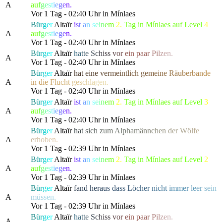
A
a
u
f
g
e
s
t
i
e
g
e
n.
Vor 1 Tag - 02:40 Uhr in Mínlaes
B
ü
r
g
e
r
Altaïr
i
s
t
a
n
s
e
i
n
e
m
2.
Tag in Mínlaes auf Level
4
A
a
u
f
g
e
s
t
i
e
g
e
n.
Vor 1 Tag - 02:40 Uhr in Mínlaes
B
ü
r
g
e
r
Altaïr
h
a
t
t
e
S
c
h
is
s
v
o
r
e
in p
a
a
r
P
i
l
z
e
n.
A
Vor 1 Tag - 02:40 Uhr in Mínlaes
B
ü
r
g
e
r
Altaïr
h
a
t
e
i
n
e
v
e
r
m
e
i
n
t
l
ich
g
e
m
e
i
n
e
R
ä
u
b
e
r
b
a
n
d
e
A
in
d
i
e
F
l
u
c
h
t
g
e
s
c
h
l
a
gen.
Vor 1 Tag - 02:40 Uhr in Mínlaes
B
ü
r
g
e
r
Altaïr
i
s
t
a
n
s
e
i
n
e
m
2.
Tag in Mínlaes auf Level
3
A
a
u
f
g
e
s
t
i
e
g
e
n.
Vor 1 Tag - 02:40 Uhr in Mínlaes
B
ü
r
g
e
r
Altaïr
h
a
t
s
i
c
h
z
u
m Al
p
h
a
m
ä
n
n
c
h
e
n
d
er
W
ö
l
f
e
A
e
r
h
o
b
en.
Vor 1 Tag - 02:39 Uhr in Mínlaes
B
ü
r
g
e
r
Altaïr
i
s
t
a
n
s
e
i
n
e
m
2.
Tag in Mínlaes auf Level
2
A
a
u
f
g
e
s
t
i
e
g
e
n.
Vor 1 Tag - 02:39 Uhr in Mínlaes
B
ü
r
g
e
r
Altaïr
f
a
n
d
h
e
r
a
u
s
d
ass
L
ö
c
h
e
r
n
i
c
h
t
i
mme
r
l
e
e
r
s
e
i
n
A
m
ü
s
sen.
Vor 1 Tag - 02:39 Uhr in Mínlaes
B
ü
r
g
e
r
Altaïr
h
a
t
t
e
S
c
h
is
s
v
o
r
e
in p
a
a
r
P
i
l
z
e
n.
A