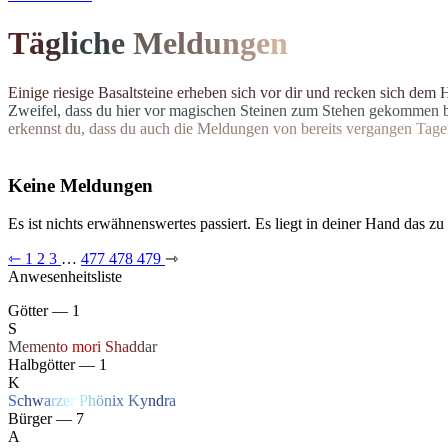
T
ä
g
l
i
c
h
e
M
el
d
u
n
g
e
n
E
i
n
i
g
e
r
i
e
s
i
g
e
B
a
s
a
l
t
s
t
e
i
n
e
e
r
h
e
b
e
n
s
i
c
h
v
o
r
d
i
r
u
n
d
r
e
c
k
e
n
s
i
c
h
d
e
m
Z
w
e
i
f
e
l
,
d
a
s
s
d
u
h
i
e
r
v
o
r
m
a
g
i
s
c
h
e
n
S
t
e
i
n
e
n
z
u
m
S
t
e
h
e
n
g
e
k
o
m
m
e
n
e
r
k
e
n
n
s
t
d
u
,
d
a
s
s
d
u
a
u
c
h
d
i
e
M
e
l
d
u
n
g
e
n
v
o
n
b
e
r
e
i
t
s
v
e
r
g
a
n
g
e
n
T
a
g
e
Keine Meldungen
Es ist nichts erwähnenswertes passiert. Es liegt in deiner Hand das zu
⇽
1
2
3
…
477
478
479
⇾
Anwesenheitsliste
Götter — 1
S
M
e
m
e
n
t
o
mo
r
i
S
h
a
d
d
a
r
Halbgötter — 1
K
S
c
h
w
a
r
z
e
r
P
h
ö
n
ix
K
y
n
d
r
a
Bürger — 7
A