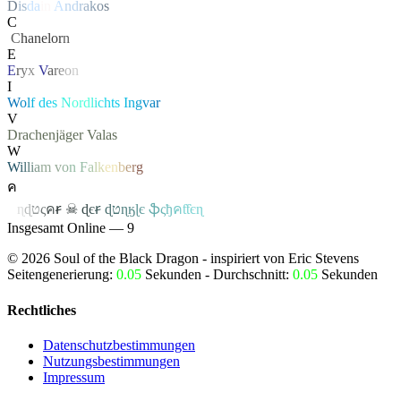
D
i
s
d
a
i
n
A
n
d
r
a
k
o
s
C
‏
C
hanelor
n
E
E
r
y
x
V
a
r
e
o
n
I
W
o
l
f
d
e
s
N
or
d
l
i
c
h
t
s
I
n
g
v
a
r
V
Drachenjäger
Valas
W
W
i
l
l
i
a
m
v
o
n
F
a
l
k
e
n
b
e
r
g
ค
ค
ɳ
ɖ
ט
ς
ค
ꞧ
☠
ɖ
є
ꞧ
ɖ
ט
ɳ
ӄ
ɭ
є
ֆ
ς
ђ
ค
ƭƭєɳ
Insgesamt Online — 9
©
2026
Soul of the Black Dragon
- inspiriert von Eric Stevens
Seitengenerierung:
0.05
Sekunden - Durchschnitt:
0.05
Sekunden
Rechtliches
Datenschutzbestimmungen
Nutzungsbestimmungen
Impressum