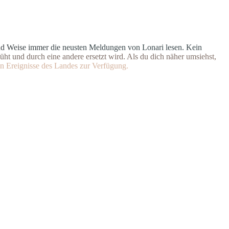
n
d
W
e
i
s
e
i
m
m
e
r
d
i
e
n
e
u
s
t
e
n Meldungen von Lonari lesen. Ke
i
n
ü
h
t
u
n
d
d
u
r
c
h
e
i
n
e
andere ersetzt wird. Als du dich
n
ä
h
e
r
u
m
s
i
e
h
s
t
,
n
E
r
e
i
g
n
isse des Landes zur Verfügung.