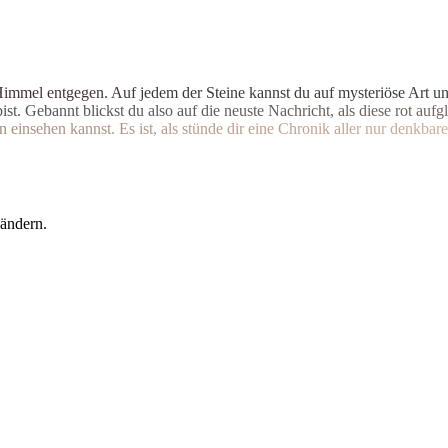
H
i
m
m
e
l
e
n
t
g
e
g
e
n
.
A
u
f
j
e
d
e
m
d
e
r
S
t
e
i
n
e
k
a
n
n
s
t
d
u
a
u
f
m
y
s
t
e
r
i
ö
s
e
A
r
t
u
b
i
s
t
.
G
e
b
a
n
n
t
b
l
i
c
k
s
t
d
u
a
l
s
o
a
u
f
d
i
e
n
e
u
s
t
e
N
a
c
h
r
i
c
h
t
,
a
l
s
d
i
e
s
e
r
o
t
a
u
f
g
l
n
e
i
n
s
e
h
e
n
k
a
n
n
s
t
.
E
s
i
s
t
,
a
l
s
s
t
ü
n
d
e
d
i
r
e
i
n
e
C
h
r
o
n
i
k
a
l
l
e
r
n
u
r
d
e
n
k
b
a
r
e
 ändern.