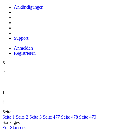
Ankündigungen
Support
Anmelden
Registrieren
S
E
I
T
4
Seiten
S
eite 1
S
e
ite 2
Se
i
te 3
Sei
t
e 477
Seite
4
78
Seite 4
7
9
Sonstiges
Z
ur Startseite