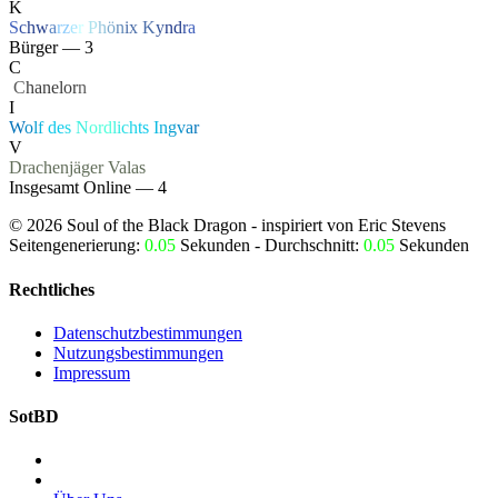
K
S
c
h
w
a
r
z
e
r
P
h
ö
n
ix
K
y
n
d
r
a
Bürger — 3
C
‏
C
hanelor
n
I
W
o
l
f
d
e
s
N
or
d
l
i
c
h
t
s
I
n
g
v
a
r
V
Drachenjäger
Valas
Insgesamt Online — 4
©
2026
Soul of the Black Dragon
- inspiriert von Eric Stevens
Seitengenerierung:
0.05
Sekunden - Durchschnitt:
0.05
Sekunden
Rechtliches
Datenschutzbestimmungen
Nutzungsbestimmungen
Impressum
SotBD