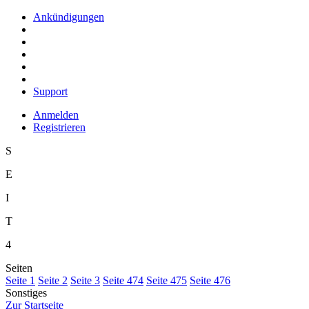
Ankündigungen
Support
Anmelden
Registrieren
S
E
I
T
4
Seiten
S
eite 1
S
e
ite 2
Se
i
te 3
Sei
t
e 474
Seite
4
75
Seite 4
7
6
Sonstiges
Z
ur Startseite