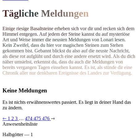
T
ä
g
l
i
c
h
e
M
el
d
u
n
g
e
n
E
i
n
i
g
e
r
i
e
s
i
g
e
B
a
s
a
l
t
s
t
e
i
n
e
e
r
h
e
b
e
n
s
i
c
h
v
o
r
d
i
r
u
n
d
r
e
c
k
e
n
s
i
c
h
d
e
m
H
i
m
m
e
l
e
n
t
g
e
g
e
n
.
A
u
f
j
e
d
e
m
d
e
r
S
t
e
i
n
e
k
a
n
n
s
t
d
u
a
u
f
m
y
s
t
e
r
i
ö
s
e
A
r
t
u
n
d
W
e
i
s
e
i
m
m
e
r
d
i
e
n
e
u
s
t
e
n Meldungen von Lonari lesen.
Ke
i
n
Z
w
e
i
f
e
l
,
d
a
s
s
d
u
h
i
e
r
v
o
r
m
a
g
i
s
c
h
e
n
S
t
e
i
n
e
n
z
u
m
S
t
e
h
e
n
g
e
k
o
m
m
e
n
b
i
s
t
.
G
e
b
a
n
n
t
b
l
i
c
k
s
t
d
u
a
l
s
o
a
u
f
d
i
e
n
e
u
s
t
e
N
a
c
h
r
i
c
h
t
,
a
l
s
d
i
e
s
e
r
o
t
a
u
f
g
l
ü
h
t
u
n
d
d
u
r
c
h
e
i
n
e
andere ersetzt wird. Als du dich
n
ä
h
e
r
u
m
s
i
e
h
s
t
,
e
r
k
e
n
n
s
t
d
u
,
d
a
s
s
d
u
a
u
c
h
d
i
e
M
e
l
d
u
n
g
e
n
v
o
n
b
e
r
e
i
t
s
v
e
r
g
a
n
g
e
n
T
a
g
e
n
e
i
n
s
e
h
e
n
k
a
n
n
s
t
.
E
s
i
s
t
,
a
l
s
s
t
ü
n
d
e
d
i
r
e
i
n
e
C
h
r
o
n
i
k
a
l
l
e
r
n
u
r
d
e
n
k
b
a
r
e
n
E
r
e
i
g
n
isse des Landes zur Verfügung.
Keine Meldungen
Es ist nichts erwähnenswertes passiert. Es liegt in deiner Hand das
zu ändern.
⇽
1
2
3
…
474
475
476
⇾
Anwesenheitsliste
Halbgötter — 1