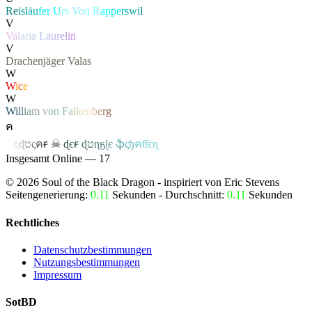
Re
isl
äu
fe
r
U
rs
Vo
n R
ap
pe
rs
wi
l
V
V
a
l
a
r
i
a
L
a
u
r
e
l
i
n
V
Drachenjäger
Valas
W
W
i
c
e
W
W
i
l
l
i
a
m
v
o
n
F
a
l
k
e
n
b
e
r
g
ค
ค
ɳ
ɖ
ט
ς
ค
ꞧ
☠
ɖ
є
ꞧ
ɖ
ט
ɳ
ӄ
ɭ
є
ֆ
ς
ђ
ค
ƭƭєɳ
Insgesamt Online — 17
©
2026
Soul of the Black Dragon
- inspiriert von Eric Stevens
Seitengenerierung:
0.11
Sekunden - Durchschnitt:
0.11
Sekunden
Rechtliches
Datenschutzbestimmungen
Nutzungsbestimmungen
Impressum
SotBD