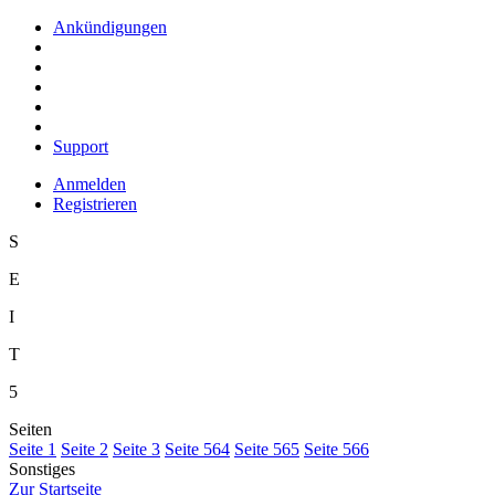
Ankündigungen
Support
Anmelden
Registrieren
S
E
I
T
5
Seiten
S
eite 1
S
e
ite 2
Se
i
te 3
Sei
t
e 564
Seite
5
65
Seite 5
6
6
Sonstiges
Z
ur Startseite