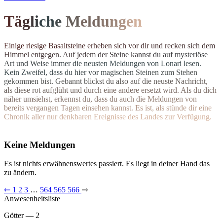
T
ä
g
l
i
c
h
e
M
el
d
u
n
g
e
n
E
i
n
i
g
e
r
i
e
s
i
g
e
B
a
s
a
l
t
s
t
e
i
n
e
e
r
h
e
b
e
n
s
i
c
h
v
o
r
d
i
r
u
n
d
r
e
c
k
e
n
s
i
c
h
d
e
m
H
i
m
m
e
l
e
n
t
g
e
g
e
n
.
A
u
f
j
e
d
e
m
d
e
r
S
t
e
i
n
e
k
a
n
n
s
t
d
u
a
u
f
m
y
s
t
e
r
i
ö
s
e
A
r
t
u
n
d
W
e
i
s
e
i
m
m
e
r
d
i
e
n
e
u
s
t
e
n Meldungen von Lonari lesen.
Ke
i
n
Z
w
e
i
f
e
l
,
d
a
s
s
d
u
h
i
e
r
v
o
r
m
a
g
i
s
c
h
e
n
S
t
e
i
n
e
n
z
u
m
S
t
e
h
e
n
g
e
k
o
m
m
e
n
b
i
s
t
.
G
e
b
a
n
n
t
b
l
i
c
k
s
t
d
u
a
l
s
o
a
u
f
d
i
e
n
e
u
s
t
e
N
a
c
h
r
i
c
h
t
,
a
l
s
d
i
e
s
e
r
o
t
a
u
f
g
l
ü
h
t
u
n
d
d
u
r
c
h
e
i
n
e
andere ersetzt wird. Als du dich
n
ä
h
e
r
u
m
s
i
e
h
s
t
,
e
r
k
e
n
n
s
t
d
u
,
d
a
s
s
d
u
a
u
c
h
d
i
e
M
e
l
d
u
n
g
e
n
v
o
n
b
e
r
e
i
t
s
v
e
r
g
a
n
g
e
n
T
a
g
e
n
e
i
n
s
e
h
e
n
k
a
n
n
s
t
.
E
s
i
s
t
,
a
l
s
s
t
ü
n
d
e
d
i
r
e
i
n
e
C
h
r
o
n
i
k
a
l
l
e
r
n
u
r
d
e
n
k
b
a
r
e
n
E
r
e
i
g
n
isse des Landes zur Verfügung.
Keine Meldungen
Es ist nichts erwähnenswertes passiert. Es liegt in deiner Hand das
zu ändern.
⇽
1
2
3
…
564
565
566
⇾
Anwesenheitsliste
Götter — 2