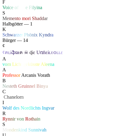
F
V
o
i
c
e
o
f
Li
f
e
F
i
l
y
i
n
a
S
M
e
m
e
n
t
o
mo
r
i
S
h
a
d
d
a
r
Halbgötter — 1
K
S
c
h
w
a
r
z
e
r
P
h
ö
n
ix
K
y
n
d
r
a
Bürger — 14
¢
¢
ค
ʟ
ɨ
ֆ
ȶ
ʀ
ค
☠
ɖ
ɨ
ɛ
U
ռɦ
ɛ
ɨ
ʟ
ʋ
օ
ʟ
ʟ
ɛ
A
v
o
m
L
i
c
h
t
g
e
k
ü
s
s
t
e
A
l
e
e
n
a
A
Pr
o
fe
ss
o
r
Arcanis Vorath
B
N
e
s
t
e
t
h
G
ru
i
n
n
e
l
B
i
n
y
a
C
‏
C
hanelor
n
I
W
o
l
f
d
e
s
N
or
d
l
i
c
h
t
s
I
n
g
v
a
r
R
R
y
n
n
i
r
v
o
n
R
o
t
h
a
i
n
S
M
o
n
d
e
n
k
i
n
d
S
u
n
n
i
v
a
h
U