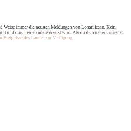
n
d
W
e
i
s
e
i
m
m
e
r
d
i
e
n
e
u
s
t
e
n Meldungen von Lonari lesen. Ke
i
n
ü
h
t
u
n
d
d
u
r
c
h
e
i
n
e
andere ersetzt wird. Als du dich
n
ä
h
e
r
u
m
s
i
e
h
s
t
,
n
E
r
e
i
g
n
isse des Landes zur Verfügung.