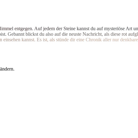
H
i
m
m
e
l
e
n
t
g
e
g
e
n
.
A
u
f
j
e
d
e
m
d
e
r
S
t
e
i
n
e
k
a
n
n
s
t
d
u
a
u
f
m
y
s
t
e
r
i
ö
s
e
A
r
t
u
b
i
s
t
.
G
e
b
a
n
n
t
b
l
i
c
k
s
t
d
u
a
l
s
o
a
u
f
d
i
e
n
e
u
s
t
e
N
a
c
h
r
i
c
h
t
,
a
l
s
d
i
e
s
e
r
o
t
a
u
f
g
l
n
e
i
n
s
e
h
e
n
k
a
n
n
s
t
.
E
s
i
s
t
,
a
l
s
s
t
ü
n
d
e
d
i
r
e
i
n
e
C
h
r
o
n
i
k
a
l
l
e
r
n
u
r
d
e
n
k
b
a
r
e
 ändern.