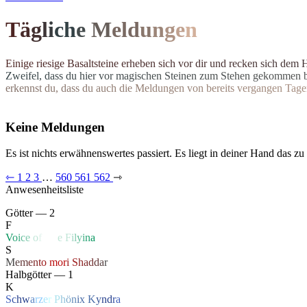
T
ä
g
l
i
c
h
e
M
el
d
u
n
g
e
n
E
i
n
i
g
e
r
i
e
s
i
g
e
B
a
s
a
l
t
s
t
e
i
n
e
e
r
h
e
b
e
n
s
i
c
h
v
o
r
d
i
r
u
n
d
r
e
c
k
e
n
s
i
c
h
d
e
m
Z
w
e
i
f
e
l
,
d
a
s
s
d
u
h
i
e
r
v
o
r
m
a
g
i
s
c
h
e
n
S
t
e
i
n
e
n
z
u
m
S
t
e
h
e
n
g
e
k
o
m
m
e
n
e
r
k
e
n
n
s
t
d
u
,
d
a
s
s
d
u
a
u
c
h
d
i
e
M
e
l
d
u
n
g
e
n
v
o
n
b
e
r
e
i
t
s
v
e
r
g
a
n
g
e
n
T
a
g
e
Keine Meldungen
Es ist nichts erwähnenswertes passiert. Es liegt in deiner Hand das zu
⇽
1
2
3
…
560
561
562
⇾
Anwesenheitsliste
Götter — 2
F
V
o
i
c
e
o
f
Li
f
e
F
i
l
y
i
n
a
S
M
e
m
e
n
t
o
mo
r
i
S
h
a
d
d
a
r
Halbgötter — 1
K
S
c
h
w
a
r
z
e
r
P
h
ö
n
ix
K
y
n
d
r
a