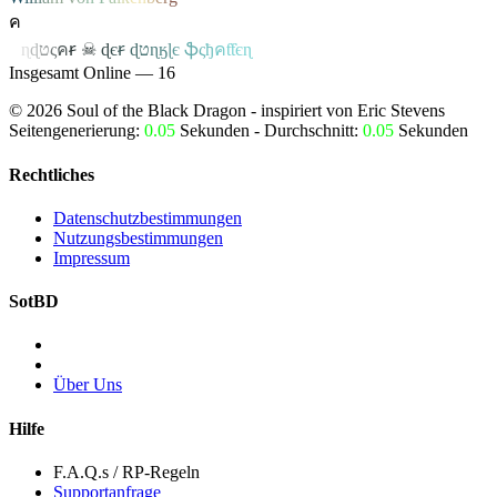
ค
ค
ɳ
ɖ
ט
ς
ค
ꞧ
☠
ɖ
є
ꞧ
ɖ
ט
ɳ
ӄ
ɭ
є
ֆ
ς
ђ
ค
ƭƭєɳ
Insgesamt Online — 16
©
2026
Soul of the Black Dragon
- inspiriert von Eric Stevens
Seitengenerierung:
0.05
Sekunden - Durchschnitt:
0.05
Sekunden
Rechtliches
Datenschutzbestimmungen
Nutzungsbestimmungen
Impressum
SotBD
Über Uns
Hilfe
F.A.Q.s / RP-Regeln
Supportanfrage