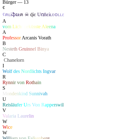
Bürger — 13
¢
¢
ค
ʟ
ɨ
ֆ
ȶ
ʀ
ค
☠
ɖ
ɨ
ɛ
U
ռɦ
ɛ
ɨ
ʟ
ʋ
օ
ʟ
ʟ
ɛ
A
v
o
m
L
i
c
h
t
g
e
k
ü
s
s
t
e
A
l
e
e
n
a
A
Pr
o
fe
ss
o
r
Arcanis Vorath
B
N
e
s
t
e
t
h
G
ru
i
n
n
e
l
B
i
n
y
a
C
‏
C
hanelor
n
I
W
o
l
f
d
e
s
N
or
d
l
i
c
h
t
s
I
n
g
v
a
r
R
R
y
n
n
i
r
v
o
n
R
o
t
h
a
i
n
S
M
o
n
d
e
n
k
i
n
d
S
u
n
n
i
v
a
h
U
Re
isl
äu
fe
r
U
rs
Vo
n R
ap
pe
rs
wi
l
V
V
a
l
a
r
i
a
L
a
u
r
e
l
i
n
W
W
i
c
e
W
W
i
l
l
i
a
m
v
o
n
F
a
l
k
e
n
b
e
r
g