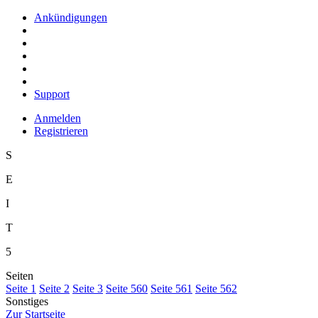
Ankündigungen
Support
Anmelden
Registrieren
S
E
I
T
5
Seiten
S
eite 1
S
e
ite 2
Se
i
te 3
Sei
t
e 560
Seite
5
61
Seite 5
6
2
Sonstiges
Z
ur Startseite