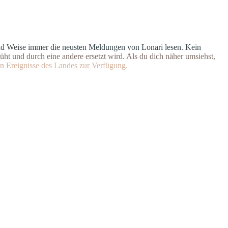
n
d
W
e
i
s
e
i
m
m
e
r
d
i
e
n
e
u
s
t
e
n Meldungen von Lonari lesen. Ke
i
n
ü
h
t
u
n
d
d
u
r
c
h
e
i
n
e
andere ersetzt wird. Als du dich
n
ä
h
e
r
u
m
s
i
e
h
s
t
,
n
E
r
e
i
g
n
isse des Landes zur Verfügung.