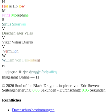
H
H
o
l
l
i
e
H
o
l
l
o
w
M
P
r
i
n
z
M
o
r
e
p
h
i
n
e
S
S
i
r
i
u
s
S
i
k
a
r
y
a
n
V
Drachenjäger
Valas
V
V
i
k
a
r
V
a
lr
a
r
D
a
rr
a
k
V
‏
V
e
rmili
o
n
W
W
i
l
l
i
a
m
v
o
n
F
a
l
k
e
n
b
e
r
g
ค
ค
ɳ
ɖ
ט
ς
ค
ꞧ
☠
ɖ
є
ꞧ
ɖ
ט
ɳ
ӄ
ɭ
є
ֆ
ς
ђ
ค
ƭƭєɳ
Insgesamt Online — 11
©
2026
Soul of the Black Dragon
- inspiriert von Eric Stevens
Seitengenerierung:
0.05
Sekunden - Durchschnitt:
0.05
Sekunden
Rechtliches
Datenschutzbestimmungen