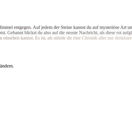
H
i
m
m
e
l
e
n
t
g
e
g
e
n
.
A
u
f
j
e
d
e
m
d
e
r
S
t
e
i
n
e
k
a
n
n
s
t
d
u
a
u
f
m
y
s
t
e
r
i
ö
s
e
A
r
t
u
b
i
s
t
.
G
e
b
a
n
n
t
b
l
i
c
k
s
t
d
u
a
l
s
o
a
u
f
d
i
e
n
e
u
s
t
e
N
a
c
h
r
i
c
h
t
,
a
l
s
d
i
e
s
e
r
o
t
a
u
f
g
l
n
e
i
n
s
e
h
e
n
k
a
n
n
s
t
.
E
s
i
s
t
,
a
l
s
s
t
ü
n
d
e
d
i
r
e
i
n
e
C
h
r
o
n
i
k
a
l
l
e
r
n
u
r
d
e
n
k
b
a
r
e
 ändern.