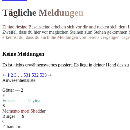
T
ä
g
l
i
c
h
e
M
el
d
u
n
g
e
n
E
i
n
i
g
e
r
i
e
s
i
g
e
B
a
s
a
l
t
s
t
e
i
n
e
e
r
h
e
b
e
n
s
i
c
h
v
o
r
d
i
r
u
n
d
r
e
c
k
e
n
s
i
c
h
d
e
m
Z
w
e
i
f
e
l
,
d
a
s
s
d
u
h
i
e
r
v
o
r
m
a
g
i
s
c
h
e
n
S
t
e
i
n
e
n
z
u
m
S
t
e
h
e
n
g
e
k
o
m
m
e
n
e
r
k
e
n
n
s
t
d
u
,
d
a
s
s
d
u
a
u
c
h
d
i
e
M
e
l
d
u
n
g
e
n
v
o
n
b
e
r
e
i
t
s
v
e
r
g
a
n
g
e
n
T
a
g
e
Keine Meldungen
Es ist nichts erwähnenswertes passiert. Es liegt in deiner Hand das zu
⇽
1
2
3
…
531
532
533
⇾
Anwesenheitsliste
Götter — 2
F
V
o
i
c
e
o
f
Li
f
e
F
i
l
y
i
n
a
S
M
e
m
e
n
t
o
mo
r
i
S
h
a
d
d
a
r
Bürger — 9
C
‏
C
hanelor
n