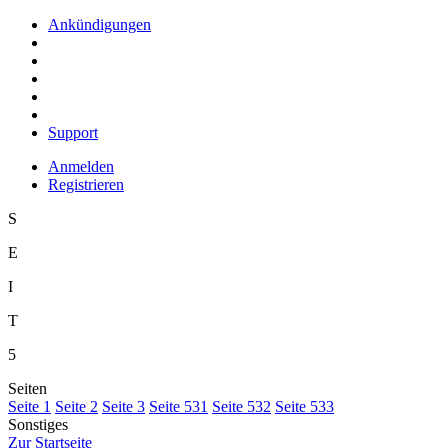
Ankündigungen
Support
Anmelden
Registrieren
S
E
I
T
5
Seiten
S
eite 1
S
e
ite 2
Se
i
te 3
Sei
t
e 531
Seite
5
32
Seite 5
3
3
Sonstiges
Z
ur Startseite