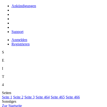
Ankündigungen
Support
Anmelden
Registrieren
S
E
I
T
4
Seiten
S
eite 1
S
e
ite 2
Se
i
te 3
Sei
t
e 464
Seite
4
65
Seite 4
6
6
Sonstiges
Z
ur Startseite