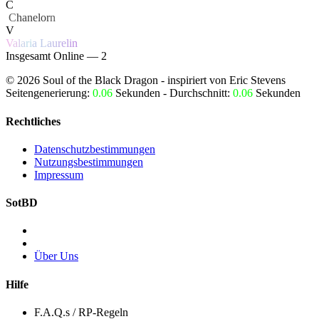
C
‏
C
hanelor
n
V
V
a
l
a
r
i
a
L
a
u
r
e
l
i
n
Insgesamt Online — 2
©
2026
Soul of the Black Dragon
- inspiriert von Eric Stevens
Seitengenerierung:
0.06
Sekunden - Durchschnitt:
0.06
Sekunden
Rechtliches
Datenschutzbestimmungen
Nutzungsbestimmungen
Impressum
SotBD
Über Uns
Hilfe
F.A.Q.s / RP-Regeln