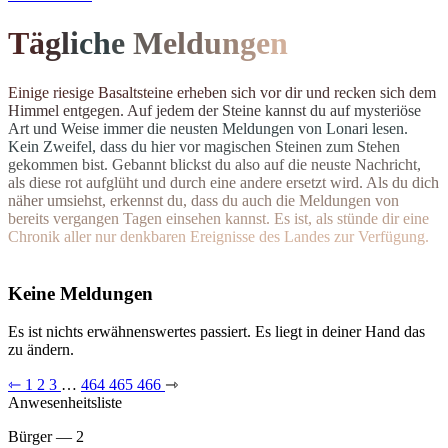
T
ä
g
l
i
c
h
e
M
el
d
u
n
g
e
n
E
i
n
i
g
e
r
i
e
s
i
g
e
B
a
s
a
l
t
s
t
e
i
n
e
e
r
h
e
b
e
n
s
i
c
h
v
o
r
d
i
r
u
n
d
r
e
c
k
e
n
s
i
c
h
d
e
m
H
i
m
m
e
l
e
n
t
g
e
g
e
n
.
A
u
f
j
e
d
e
m
d
e
r
S
t
e
i
n
e
k
a
n
n
s
t
d
u
a
u
f
m
y
s
t
e
r
i
ö
s
e
A
r
t
u
n
d
W
e
i
s
e
i
m
m
e
r
d
i
e
n
e
u
s
t
e
n Meldungen von Lonari lesen.
Ke
i
n
Z
w
e
i
f
e
l
,
d
a
s
s
d
u
h
i
e
r
v
o
r
m
a
g
i
s
c
h
e
n
S
t
e
i
n
e
n
z
u
m
S
t
e
h
e
n
g
e
k
o
m
m
e
n
b
i
s
t
.
G
e
b
a
n
n
t
b
l
i
c
k
s
t
d
u
a
l
s
o
a
u
f
d
i
e
n
e
u
s
t
e
N
a
c
h
r
i
c
h
t
,
a
l
s
d
i
e
s
e
r
o
t
a
u
f
g
l
ü
h
t
u
n
d
d
u
r
c
h
e
i
n
e
andere ersetzt wird. Als du dich
n
ä
h
e
r
u
m
s
i
e
h
s
t
,
e
r
k
e
n
n
s
t
d
u
,
d
a
s
s
d
u
a
u
c
h
d
i
e
M
e
l
d
u
n
g
e
n
v
o
n
b
e
r
e
i
t
s
v
e
r
g
a
n
g
e
n
T
a
g
e
n
e
i
n
s
e
h
e
n
k
a
n
n
s
t
.
E
s
i
s
t
,
a
l
s
s
t
ü
n
d
e
d
i
r
e
i
n
e
C
h
r
o
n
i
k
a
l
l
e
r
n
u
r
d
e
n
k
b
a
r
e
n
E
r
e
i
g
n
isse des Landes zur Verfügung.
Keine Meldungen
Es ist nichts erwähnenswertes passiert. Es liegt in deiner Hand das
zu ändern.
⇽
1
2
3
…
464
465
466
⇾
Anwesenheitsliste
Bürger — 2