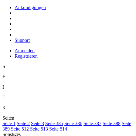
Ankündigungen
Support
Anmelden
Registrieren
S
E
I
T
3
Seiten
S
eite 1
S
e
ite 2
Se
i
te 3
Sei
t
e 385
Seite
3
86
Seite 3
8
7
Seite 388
Seite
38
9
Seite
5
12
Seite 5
1
3
Seite 51
4
Sonstiges