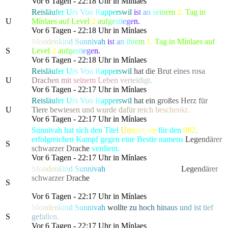
Vor 6 Tagen - 22:18 Uhr in Mínlaes
Re
isl
äu
fe
r
U
rs
Vo
n R
ap
pe
rs
wi
l
i
s
t
a
n
s
e
i
n
e
m
2.
Tag in
U
Mínlaes auf Level
2
a
u
f
g
e
s
t
i
e
g
e
n.
Vor 6 Tagen - 22:18 Uhr in Mínlaes
M
o
n
d
e
n
k
i
n
d
S
u
n
n
i
v
a
h
i
s
t
a
n
i
h
r
e
m
1.
Tag in Mínlaes auf
S
Level
2
a
u
f
g
e
s
t
i
e
g
e
n.
Vor 6 Tagen - 22:18 Uhr in Mínlaes
Re
isl
äu
fe
r
U
rs
Vo
n R
ap
pe
rs
wi
l
h
a
t
d
i
e
B
r
u
t
e
i
nes r
o
s
a
U
D
r
a
c
h
e
n
m
i
t
sein
e
m
L
e
b
e
n
v
e
r
t
e
i
d
i
gt.
Vor 6 Tagen - 22:17 Uhr in Mínlaes
Re
isl
äu
fe
r
U
rs
Vo
n R
ap
pe
rs
wi
l
h
a
t
e
i
n
g
r
o
ß
e
s
H
e
r
z für
U
T
i
e
r
e
b
e
w
i
e
s
e
n
u
n
d wur
d
e
d
a
f
ü
r
r
e
i
c
h
b
e
s
c
h
e
nkt.
Vor 6 Tagen - 22:17 Uhr in Mínlaes
Sunnivah hat sich den Titel
U
n
n
a
h
b
a
r
e
für den
982
.
erfolgreichen Kampf gegen eine Bestie namens
L
e
g
e
n
d
ä
rer
S
schwarze
r
D
r
a
c
h
e
verdient.
Vor 6 Tagen - 22:17 Uhr in Mínlaes
M
o
n
d
e
n
k
i
n
d
S
u
n
n
i
v
a
h
hat die gefürchtete, als
L
e
g
e
n
d
ä
rer
schwarze
r
D
r
a
c
h
e
bekannte Kreatur besiegt, die alle
S
Bewohner von Lonari in Angst und Schrecken versetzte.
Vor 6 Tagen - 22:17 Uhr in Mínlaes
M
o
n
d
e
n
k
i
n
d
S
u
n
n
i
v
a
h
w
o
l
l
t
e
z
u
h
och
h
i
n
a
u
s
u
n
d is
t
t
i
e
f
S
g
e
f
a
l
l
en.
Vor 6 Tagen - 22:17 Uhr in Mínlaes