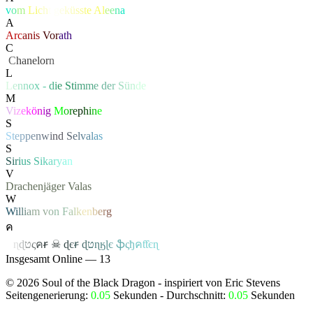
v
o
m
L
i
c
h
t
g
e
k
ü
s
s
t
e
A
l
e
e
n
a
A
Arc
anis
Vor
ath
C
‏
C
hanelor
n
L
L
e
n
n
o
x
-
d
i
e S
t
i
m
m
e
d
e
r
S
ü
n
de
M
V
i
z
e
k
ö
n
i
g
M
o
r
e
p
h
i
n
e
S
S
t
e
p
p
e
n
w
i
n
d
S
e
l
v
a
l
a
s
S
S
i
r
i
u
s
S
i
k
a
r
y
a
n
V
Drachenjäger
Valas
W
W
i
l
l
i
a
m
v
o
n
F
a
l
k
e
n
b
e
r
g
ค
ค
ɳ
ɖ
ט
ς
ค
ꞧ
☠
ɖ
є
ꞧ
ɖ
ט
ɳ
ӄ
ɭ
є
ֆ
ς
ђ
ค
ƭƭєɳ
Insgesamt Online — 13
©
2026
Soul of the Black Dragon
- inspiriert von Eric Stevens
Seitengenerierung:
0.05
Sekunden - Durchschnitt:
0.05
Sekunden