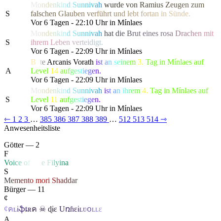
M
o
n
d
e
n
k
i
n
d
S
u
n
n
i
v
a
h
w
u
r
d
e
v
o
n
R
a
m
i
u
s
Z
e
u
g
en zu
m
S
f
a
l
s
c
h
e
n
G
l
a
u
b
e
n
v
e
r
führ
t
u
n
d
l
e
b
t
f
o
r
t
a
n
i
n
Sünde.
Vor 6 Tagen - 22:10 Uhr in Mínlaes
M
o
n
d
e
n
k
i
n
d
S
u
n
n
i
v
a
h
h
a
t
d
i
e
B
r
u
t
e
ines
r
o
s
a
D
r
a
c
h
e
n
m
i
t
S
ih
r
e
m
L
e
b
e
n
v
e
r
t
e
i
d
i
gt.
Vor 6 Tagen - 22:09 Uhr in Mínlaes
B
o
t
e
Arcanis Vorath
i
s
t
a
n
s
e
i
n
e
m
3.
Tag in Mínlaes auf
A
Level
14
a
u
f
g
e
s
t
i
e
g
e
n.
Vor 6 Tagen - 22:09 Uhr in Mínlaes
M
o
n
d
e
n
k
i
n
d
S
u
n
n
i
v
a
h
i
s
t
a
n
i
h
r
e
m
4.
Tag in Mínlaes auf
S
Level
11
a
u
f
g
e
s
t
i
e
g
e
n.
Vor 6 Tagen - 22:09 Uhr in Mínlaes
⇽
1
2
3
…
385
386
387
388
389
…
512
513
514
⇾
Anwesenheitsliste
Götter — 2
F
V
o
i
c
e
o
f
Li
f
e
F
i
l
y
i
n
a
S
M
e
m
e
n
t
o
mo
r
i
S
h
a
d
d
a
r
Bürger — 11
¢
¢
ค
ʟ
ɨ
ֆ
ȶ
ʀ
ค
☠
ɖ
ɨ
ɛ
U
ռɦ
ɛ
ɨ
ʟ
ʋ
օ
ʟ
ʟ
ɛ
A