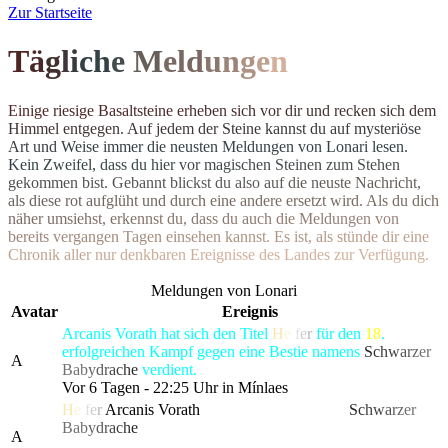
Z
ur Startseite
T
ä
g
l
i
c
h
e
M
el
d
u
n
g
e
n
E
i
n
i
g
e
r
i
e
s
i
g
e
B
a
s
a
l
t
s
t
e
i
n
e
e
r
h
e
b
e
n
s
i
c
h
v
o
r
d
i
r
u
n
d
r
e
c
k
e
n
s
i
c
h
d
e
m
H
i
m
m
e
l
e
n
t
g
e
g
e
n
.
A
u
f
j
e
d
e
m
d
e
r
S
t
e
i
n
e
k
a
n
n
s
t
d
u
a
u
f
m
y
s
t
e
r
i
ö
s
e
A
r
t
u
n
d
W
e
i
s
e
i
m
m
e
r
d
i
e
n
e
u
s
t
e
n Meldungen von Lonari lesen.
Ke
i
n
Z
w
e
i
f
e
l
,
d
a
s
s
d
u
h
i
e
r
v
o
r
m
a
g
i
s
c
h
e
n
S
t
e
i
n
e
n
z
u
m
S
t
e
h
e
n
g
e
k
o
m
m
e
n
b
i
s
t
.
G
e
b
a
n
n
t
b
l
i
c
k
s
t
d
u
a
l
s
o
a
u
f
d
i
e
n
e
u
s
t
e
N
a
c
h
r
i
c
h
t
,
a
l
s
d
i
e
s
e
r
o
t
a
u
f
g
l
ü
h
t
u
n
d
d
u
r
c
h
e
i
n
e
andere ersetzt wird. Als du dich
n
ä
h
e
r
u
m
s
i
e
h
s
t
,
e
r
k
e
n
n
s
t
d
u
,
d
a
s
s
d
u
a
u
c
h
d
i
e
M
e
l
d
u
n
g
e
n
v
o
n
b
e
r
e
i
t
s
v
e
r
g
a
n
g
e
n
T
a
g
e
n
e
i
n
s
e
h
e
n
k
a
n
n
s
t
.
E
s
i
s
t
,
a
l
s
s
t
ü
n
d
e
d
i
r
e
i
n
e
C
h
r
o
n
i
k
a
l
l
e
r
n
u
r
d
e
n
k
b
a
r
e
n
E
r
e
i
g
n
isse des Landes zur Verfügung.
Meldungen von Lonari
Avatar
Ereignis
Arcanis Vorath hat sich den Titel
H
e
l
f
e
r
für den
18
.
erfolgreichen Kampf gegen eine Bestie namens
S
c
h
w
a
r
z
er
A
Ba
b
y
d
r
a
c
h
e
verdient.
Vor 6 Tagen - 22:25 Uhr in Mínlaes
H
e
l
f
e
r
Arcanis Vorath
hat die gefürchtete, als
S
c
h
w
a
r
z
er
Ba
b
y
d
r
a
c
h
e
bekannte Kreatur besiegt, die alle Bewohner
A
von Lonari in Angst und Schrecken versetzte.