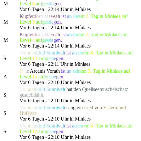
M
Level
6
a
u
f
g
e
s
t
i
e
g
e
n.
Vor 6 Tagen - 22:14 Uhr in Mínlaes
K
u
p
f
e
r
d
o
r
n
M
a
v
e
a
h
i
s
t
a
n
i
h
r
e
m
2.
Tag in Mínlaes auf
M
Level
5
a
u
f
g
e
s
t
i
e
g
e
n.
Vor 6 Tagen - 22:14 Uhr in Mínlaes
K
u
p
f
e
r
d
o
r
n
M
a
v
e
a
h
i
s
t
a
n
i
h
r
e
m
2.
Tag in Mínlaes auf
M
Level
4
a
u
f
g
e
s
t
i
e
g
e
n.
Vor 6 Tagen - 22:14 Uhr in Mínlaes
M
o
n
d
e
n
k
i
n
d
S
u
n
n
i
v
a
h
i
s
t
a
n
i
h
r
e
m
4.
Tag in Mínlaes auf
S
Level
13
a
u
f
g
e
s
t
i
e
g
e
n.
Vor 6 Tagen - 22:11 Uhr in Mínlaes
B
o
t
e
Arcanis Vorath
i
s
t
a
n
s
e
i
n
e
m
3.
Tag in Mínlaes auf
A
Level
15
a
u
f
g
e
s
t
i
e
g
e
n.
Vor 6 Tagen - 22:10 Uhr in Mínlaes
M
o
n
d
e
n
k
i
n
d
S
u
n
n
i
v
a
h
h
a
t
d
e
n
Q
u
e
lls
e
e
m
u
s
c
h
e
l
s
c
h
a
t
z
S
g
e
s
t
i
e
b
d
a
h
l
t.
Vor 6 Tagen - 22:10 Uhr in Mínlaes
M
o
n
d
e
n
k
i
n
d
S
u
n
n
i
v
a
h
s
a
n
g
e
i
n
L
ied
v
o
n
E
l
s
t
ern
u
n
d
S
H
u
f
e
i
s
e
n.
Vor 6 Tagen - 22:10 Uhr in Mínlaes
M
o
n
d
e
n
k
i
n
d
S
u
n
n
i
v
a
h
i
s
t
a
n
i
h
r
e
m
4.
Tag in Mínlaes auf
S
Level
12
a
u
f
g
e
s
t
i
e
g
e
n.
Vor 6 Tagen - 22:10 Uhr in Mínlaes