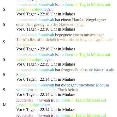
M
o
n
d
e
n
k
i
n
d
S
u
n
n
i
v
a
h
i
s
t
a
n
i
h
r
e
m
4.
Tag in Mínlaes auf
S
Level
15
a
u
f
g
e
s
t
i
e
g
e
n.
Vor 6 Tagen - 22:16 Uhr in Mínlaes
M
o
n
d
e
n
k
i
n
d
S
u
n
n
i
v
a
h
h
a
t
e
i
n
e
m
H
a
u
f
e
n
W
egel
a
g
e
r
e
r
S
o
r
d
e
n
t
l
i
c
h
g
eze
i
g
t
w
o
d
e
r
H
a
m
m
e
r
h
ängt.
Vor 6 Tagen - 22:16 Uhr in Mínlaes
M
o
n
d
e
n
k
i
n
d
S
u
n
n
i
v
a
h
b
e
g
e
g
n
e
t
e
e
i
n
e
m
m
i
s
s
m
u
t
i
g
e
n
T
i
erhä
n
d
l
e
r
,
o
f
f
e
n
s
i
c
h
t
l
i
c
h
w
i
r
d
d
i
es ke
i
n
g
u
t
e
r
T
a
g
f
ü
r
a
l
l
e
S
T
i
e
r
f
r
eunde.
Vor 6 Tagen - 22:16 Uhr in Mínlaes
M
o
n
d
e
n
k
i
n
d
S
u
n
n
i
v
a
h
i
s
t
a
n
i
h
r
e
m
4.
Tag in Mínlaes auf
S
Level
14
a
u
f
g
e
s
t
i
e
g
e
n.
Vor 6 Tagen - 22:15 Uhr in Mínlaes
M
o
n
d
e
n
k
i
n
d
S
u
n
n
i
v
a
h
h
a
t
f
e
s
t
g
e
s
t
e
l
lt
,
d
a
s
s
s
i
e
h
ärte
r
i
s
t
a
l
s
S
S
t
ein.
Vor 6 Tagen - 22:14 Uhr in Mínlaes
M
o
n
d
e
n
k
i
n
d
S
u
n
n
i
v
a
h
h
a
t
d
i
e
s
a
g
e
n
u
m
w
o
b
ene
M
e
d
u
s
a
S
v
o
n
i
h
r
e
m
s
chre
c
k
l
i
c
h
e
n
F
l
u
c
h
b
e
f
r
e
it.
Vor 6 Tagen - 22:14 Uhr in Mínlaes
K
u
p
f
e
r
d
o
r
n
M
a
v
e
a
h
i
s
t
a
n
i
h
r
e
m
2.
Tag in Mínlaes auf
M
Level
7
a
u
f
g
e
s
t
i
e
g
e
n.
Vor 6 Tagen - 22:14 Uhr in Mínlaes
K
u
p
f
e
r
d
o
r
n
M
a
v
e
a
h
i
s
t
a
n
i
h
r
e
m
2.
Tag in Mínlaes auf