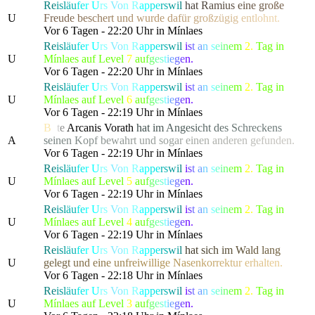
Re
isl
äu
fe
r
U
rs
Vo
n R
ap
pe
rs
wi
l
h
a
t
R
a
m
i
u
s
e
i
n
e
g
r
o
ße
U
Fr
e
u
d
e
b
e
s
c
h
e
r
t
u
n
d
w
urde
d
a
f
ü
r
g
r
o
ß
z
ü
g
i
g
e
n
t
l
o
h
nt.
Vor 6 Tagen - 22:20 Uhr in Mínlaes
Re
isl
äu
fe
r
U
rs
Vo
n R
ap
pe
rs
wi
l
i
s
t
a
n
s
e
i
n
e
m
2.
Tag in
U
Mínlaes auf Level
7
a
u
f
g
e
s
t
i
e
g
e
n.
Vor 6 Tagen - 22:20 Uhr in Mínlaes
Re
isl
äu
fe
r
U
rs
Vo
n R
ap
pe
rs
wi
l
i
s
t
a
n
s
e
i
n
e
m
2.
Tag in
U
Mínlaes auf Level
6
a
u
f
g
e
s
t
i
e
g
e
n.
Vor 6 Tagen - 22:19 Uhr in Mínlaes
B
o
t
e
Arcanis Vorath
h
a
t
i
m
A
n
g
e
s
i
c
h
t
d
e
s
S
c
hreck
e
n
s
A
s
e
i
n
e
n
K
o
p
f
b
e
w
a
h
r
t und
s
o
g
a
r
e
i
n
e
n
a
n
d
e
r
e
n
g
e
f
u
n
den.
Vor 6 Tagen - 22:19 Uhr in Mínlaes
Re
isl
äu
fe
r
U
rs
Vo
n R
ap
pe
rs
wi
l
i
s
t
a
n
s
e
i
n
e
m
2.
Tag in
U
Mínlaes auf Level
5
a
u
f
g
e
s
t
i
e
g
e
n.
Vor 6 Tagen - 22:19 Uhr in Mínlaes
Re
isl
äu
fe
r
U
rs
Vo
n R
ap
pe
rs
wi
l
i
s
t
a
n
s
e
i
n
e
m
2.
Tag in
U
Mínlaes auf Level
4
a
u
f
g
e
s
t
i
e
g
e
n.
Vor 6 Tagen - 22:19 Uhr in Mínlaes
Re
isl
äu
fe
r
U
rs
Vo
n R
ap
pe
rs
wi
l
h
a
t
s
i
c
h
i
m
W
a
l
d
l
a
ng
U
gel
e
g
t
u
n
d
e
i
n
e
u
n
f
r
e
i
w
i
llig
e
N
a
s
e
n
k
o
r
r
e
k
t
u
r
e
r
h
a
l
t
en.
Vor 6 Tagen - 22:18 Uhr in Mínlaes
Re
isl
äu
fe
r
U
rs
Vo
n R
ap
pe
rs
wi
l
i
s
t
a
n
s
e
i
n
e
m
2.
Tag in
U
Mínlaes auf Level
3
a
u
f
g
e
s
t
i
e
g
e
n.