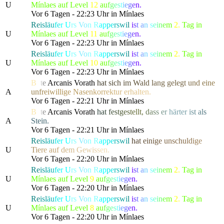
U
Mínlaes auf Level
12
a
u
f
g
e
s
t
i
e
g
e
n.
Vor 6 Tagen - 22:23 Uhr in Mínlaes
Re
isl
äu
fe
r
U
rs
Vo
n R
ap
pe
rs
wi
l
i
s
t
a
n
s
e
i
n
e
m
2.
Tag in
U
Mínlaes auf Level
11
a
u
f
g
e
s
t
i
e
g
e
n.
Vor 6 Tagen - 22:23 Uhr in Mínlaes
Re
isl
äu
fe
r
U
rs
Vo
n R
ap
pe
rs
wi
l
i
s
t
a
n
s
e
i
n
e
m
2.
Tag in
U
Mínlaes auf Level
10
a
u
f
g
e
s
t
i
e
g
e
n.
Vor 6 Tagen - 22:23 Uhr in Mínlaes
B
o
t
e
Arcanis Vorath
h
a
t
s
i
c
h
i
m
W
a
l
d
l
a
ng gel
e
g
t
u
n
d
e
i
n
e
A
u
n
f
r
e
i
w
i
llig
e
N
a
s
e
n
k
o
r
r
e
k
t
u
r
e
r
h
a
l
t
en.
Vor 6 Tagen - 22:21 Uhr in Mínlaes
B
o
t
e
Arcanis Vorath
h
a
t
f
e
s
t
g
e
s
t
e
ll
t
,
d
a
s
s
e
r
härt
e
r
i
s
t
a
l
s
A
S
t
ein.
Vor 6 Tagen - 22:21 Uhr in Mínlaes
Re
isl
äu
fe
r
U
rs
Vo
n R
ap
pe
rs
wi
l
h
a
t
e
i
n
i
g
e
u
nsc
h
u
l
d
i
g
e
U
T
i
e
r
e a
u
f
d
e
m
G
e
w
i
s
s
en.
Vor 6 Tagen - 22:20 Uhr in Mínlaes
Re
isl
äu
fe
r
U
rs
Vo
n R
ap
pe
rs
wi
l
i
s
t
a
n
s
e
i
n
e
m
2.
Tag in
U
Mínlaes auf Level
9
a
u
f
g
e
s
t
i
e
g
e
n.
Vor 6 Tagen - 22:20 Uhr in Mínlaes
Re
isl
äu
fe
r
U
rs
Vo
n R
ap
pe
rs
wi
l
i
s
t
a
n
s
e
i
n
e
m
2.
Tag in
U
Mínlaes auf Level
8
a
u
f
g
e
s
t
i
e
g
e
n.
Vor 6 Tagen - 22:20 Uhr in Mínlaes