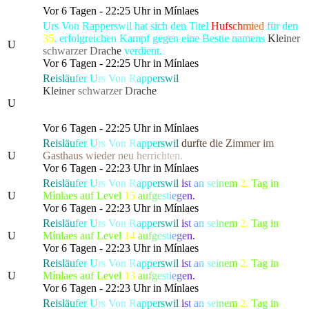
Vor 6 Tagen - 22:25 Uhr in Mínlaes
Urs Von Rapperswil hat sich den Titel
Hu
fs
ch
mi
ed
für den
35
. erfolgreichen Kampf gegen eine Bestie namens
K
l
e
i
n
e
r
U
schwarze
r
D
r
a
c
h
e
verdient.
Vor 6 Tagen - 22:25 Uhr in Mínlaes
Re
isl
äu
fe
r
U
rs
Vo
n R
ap
pe
rs
wi
l
hat die gefürchtete, als
K
l
e
i
n
e
r
schwarze
r
D
r
a
c
h
e
bekannte Kreatur besiegt, die
U
alle Bewohner von Lonari in Angst und Schrecken
versetzte.
Vor 6 Tagen - 22:25 Uhr in Mínlaes
Re
isl
äu
fe
r
U
rs
Vo
n R
ap
pe
rs
wi
l
d
u
r
f
t
e
d
i
e
Z
i
m
mer
i
m
U
G
a
s
t
h
a
u
s
wied
e
r
n
e
u
h
e
r
r
i
c
h
t
en.
Vor 6 Tagen - 22:23 Uhr in Mínlaes
Re
isl
äu
fe
r
U
rs
Vo
n R
ap
pe
rs
wi
l
i
s
t
a
n
s
e
i
n
e
m
2.
Tag in
U
Mínlaes auf Level
15
a
u
f
g
e
s
t
i
e
g
e
n.
Vor 6 Tagen - 22:23 Uhr in Mínlaes
Re
isl
äu
fe
r
U
rs
Vo
n R
ap
pe
rs
wi
l
i
s
t
a
n
s
e
i
n
e
m
2.
Tag in
U
Mínlaes auf Level
14
a
u
f
g
e
s
t
i
e
g
e
n.
Vor 6 Tagen - 22:23 Uhr in Mínlaes
Re
isl
äu
fe
r
U
rs
Vo
n R
ap
pe
rs
wi
l
i
s
t
a
n
s
e
i
n
e
m
2.
Tag in
U
Mínlaes auf Level
13
a
u
f
g
e
s
t
i
e
g
e
n.
Vor 6 Tagen - 22:23 Uhr in Mínlaes
Re
isl
äu
fe
r
U
rs
Vo
n R
ap
pe
rs
wi
l
i
s
t
a
n
s
e
i
n
e
m
2.
Tag in