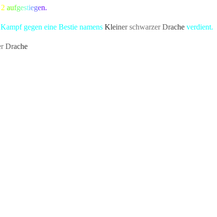
l
2
a
u
f
g
e
s
t
i
e
g
e
n.
en Kampf gegen eine Bestie namens
K
l
e
i
n
e
r
schwarze
r
D
r
a
c
h
e
verdient.
e
r
D
r
a
c
h
e
bekannte Kreatur besiegt, die alle Bewohner von Lonari in A