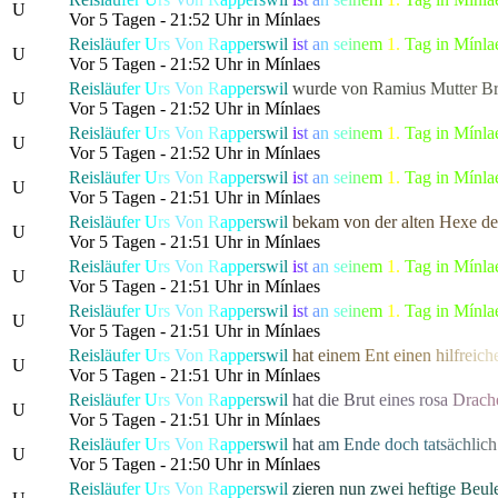
U
Vor 5 Tagen - 21:52 Uhr in Mínlaes
Re
isl
äu
fe
r
U
rs
Vo
n R
ap
pe
rs
wi
l
i
s
t
a
n
s
e
i
n
e
m
1.
Tag in Mínla
U
Vor 5 Tagen - 21:52 Uhr in Mínlaes
Re
isl
äu
fe
r
U
rs
Vo
n R
ap
pe
rs
wi
l
w
u
r
d
e
v
o
n
R
a
m
i
u
s
M
u
t
t
e
r
B
U
Vor 5 Tagen - 21:52 Uhr in Mínlaes
Re
isl
äu
fe
r
U
rs
Vo
n R
ap
pe
rs
wi
l
i
s
t
a
n
s
e
i
n
e
m
1.
Tag in Mínla
U
Vor 5 Tagen - 21:52 Uhr in Mínlaes
Re
isl
äu
fe
r
U
rs
Vo
n R
ap
pe
rs
wi
l
i
s
t
a
n
s
e
i
n
e
m
1.
Tag in Mínla
U
Vor 5 Tagen - 21:51 Uhr in Mínlaes
Re
isl
äu
fe
r
U
rs
Vo
n R
ap
pe
rs
wi
l
b
e
k
a
m
v
o
n
d
e
r
a
l
t
e
n
H
exe de
U
Vor 5 Tagen - 21:51 Uhr in Mínlaes
Re
isl
äu
fe
r
U
rs
Vo
n R
ap
pe
rs
wi
l
i
s
t
a
n
s
e
i
n
e
m
1.
Tag in Mínla
U
Vor 5 Tagen - 21:51 Uhr in Mínlaes
Re
isl
äu
fe
r
U
rs
Vo
n R
ap
pe
rs
wi
l
i
s
t
a
n
s
e
i
n
e
m
1.
Tag in Mínla
U
Vor 5 Tagen - 21:51 Uhr in Mínlaes
Re
isl
äu
fe
r
U
rs
Vo
n R
ap
pe
rs
wi
l
h
a
t
e
i
n
e
m
E
n
t ei
n
e
n
h
i
l
f
r
e
i
c
h
U
Vor 5 Tagen - 21:51 Uhr in Mínlaes
Re
isl
äu
fe
r
U
rs
Vo
n R
ap
pe
rs
wi
l
h
a
t
d
i
e
B
r
u
t
e
i
nes r
o
s
a
D
r
a
c
h
U
Vor 5 Tagen - 21:51 Uhr in Mínlaes
Re
isl
äu
fe
r
U
rs
Vo
n R
ap
pe
rs
wi
l
h
a
t
a
m
E
n
d
e
doch
t
a
t
s
ä
c
h
l
i
c
h
U
Vor 5 Tagen - 21:50 Uhr in Mínlaes
Re
isl
äu
fe
r
U
rs
Vo
n R
ap
pe
rs
wi
l
z
i
e
r
e
n
n
u
n
z
w
e
i
h
e
f
t
i
g
e Beu
l