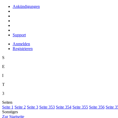
Ankündigungen
Support
Anmelden
Registrieren
S
E
I
T
3
Seiten
S
eite 1
S
e
ite 2
Se
i
te 3
Sei
t
e 353
Seite
3
54
Seite 3
5
5
Seite 35
6
Seite 3
Sonstiges
Z
ur Startseite