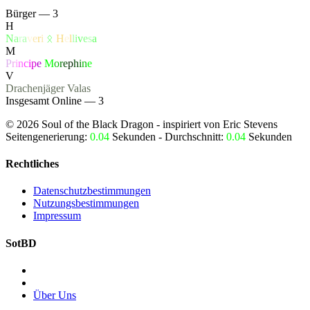
Bürger — 3
H
N
a
r
a
v
e
r
i
ᛟ
H
e
l
l
i
v
e
s
a
M
P
r
i
n
c
i
p
e
M
o
r
e
p
h
i
n
e
V
Drachenjäger
Valas
Insgesamt Online — 3
©
2026
Soul of the Black Dragon
- inspiriert von Eric Stevens
Seitengenerierung:
0.04
Sekunden - Durchschnitt:
0.04
Sekunden
Rechtliches
Datenschutzbestimmungen
Nutzungsbestimmungen
Impressum
SotBD
Über Uns