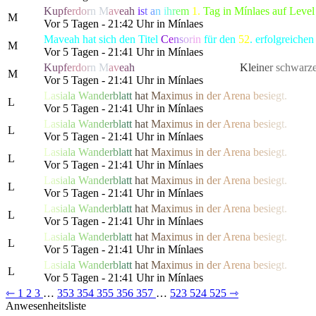
K
u
p
f
e
r
d
o
r
n
M
a
v
e
a
h
i
s
t
a
n
i
h
r
e
m
1.
Tag in Mínlaes auf Leve
M
Vor 5 Tagen - 21:42 Uhr in Mínlaes
Maveah hat sich den Titel
C
e
n
s
o
r
in
für den
52
. erfolgreich
M
Vor 5 Tagen - 21:41 Uhr in Mínlaes
K
u
p
f
e
r
d
o
r
n
M
a
v
e
a
h
hat die gefürchtete, als
K
l
e
i
n
e
r
schwarz
M
Vor 5 Tagen - 21:41 Uhr in Mínlaes
L
a
s
i
a
l
a
W
a
n
d
e
r
b
l
a
t
t
h
a
t
M
a
x
i
m
us
i
n
d
e
r
Are
n
a
b
e
s
i
e
g
t.
L
Vor 5 Tagen - 21:41 Uhr in Mínlaes
L
a
s
i
a
l
a
W
a
n
d
e
r
b
l
a
t
t
h
a
t
M
a
x
i
m
us
i
n
d
e
r
Are
n
a
b
e
s
i
e
g
t.
L
Vor 5 Tagen - 21:41 Uhr in Mínlaes
L
a
s
i
a
l
a
W
a
n
d
e
r
b
l
a
t
t
h
a
t
M
a
x
i
m
us
i
n
d
e
r
Are
n
a
b
e
s
i
e
g
t.
L
Vor 5 Tagen - 21:41 Uhr in Mínlaes
L
a
s
i
a
l
a
W
a
n
d
e
r
b
l
a
t
t
h
a
t
M
a
x
i
m
us
i
n
d
e
r
Are
n
a
b
e
s
i
e
g
t.
L
Vor 5 Tagen - 21:41 Uhr in Mínlaes
L
a
s
i
a
l
a
W
a
n
d
e
r
b
l
a
t
t
h
a
t
M
a
x
i
m
us
i
n
d
e
r
Are
n
a
b
e
s
i
e
g
t.
L
Vor 5 Tagen - 21:41 Uhr in Mínlaes
L
a
s
i
a
l
a
W
a
n
d
e
r
b
l
a
t
t
h
a
t
M
a
x
i
m
us
i
n
d
e
r
Are
n
a
b
e
s
i
e
g
t.
L
Vor 5 Tagen - 21:41 Uhr in Mínlaes
L
a
s
i
a
l
a
W
a
n
d
e
r
b
l
a
t
t
h
a
t
M
a
x
i
m
us
i
n
d
e
r
Are
n
a
b
e
s
i
e
g
t.
L
Vor 5 Tagen - 21:41 Uhr in Mínlaes
⇽
1
2
3
…
353
354
355
356
357
…
523
524
525
⇾
Anwesenheitsliste