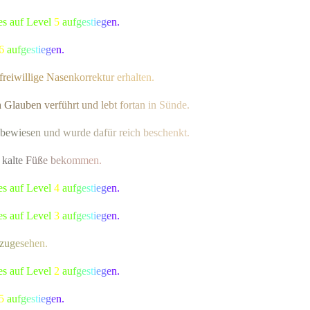
es auf Level
5
a
u
f
g
e
s
t
i
e
g
e
n.
6
a
u
f
g
e
s
t
i
e
g
e
n.
f
r
e
i
w
i
llig
e
N
a
s
e
n
k
o
r
r
e
k
t
u
r
e
r
h
a
l
t
en.
n
G
l
a
u
b
e
n
v
e
r
führ
t
u
n
d
l
e
b
t
f
o
r
t
a
n
i
n
Sünde.
b
e
w
i
e
s
e
n
u
n
d wur
d
e
d
a
f
ü
r
r
e
i
c
h
b
e
s
c
h
e
nkt.
kal
t
e
F
ü
ß
e
b
e
k
o
m
m
en.
es auf Level
4
a
u
f
g
e
s
t
i
e
g
e
n.
es auf Level
3
a
u
f
g
e
s
t
i
e
g
e
n.
z
u
g
e
s
e
h
e
n.
es auf Level
2
a
u
f
g
e
s
t
i
e
g
e
n.
5
a
u
f
g
e
s
t
i
e
g
e
n.