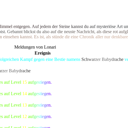
H
i
m
m
e
l
e
n
t
g
e
g
e
n
.
A
u
f
j
e
d
e
m
d
e
r
S
t
e
i
n
e
k
a
n
n
s
t
d
u
a
u
f
m
y
s
t
e
r
i
ö
s
e
A
r
t
u
b
i
s
t
.
G
e
b
a
n
n
t
b
l
i
c
k
s
t
d
u
a
l
s
o
a
u
f
d
i
e
n
e
u
s
t
e
N
a
c
h
r
i
c
h
t
,
a
l
s
d
i
e
s
e
r
o
t
a
u
f
g
l
n
e
i
n
s
e
h
e
n
k
a
n
n
s
t
.
E
s
i
s
t
,
a
l
s
s
t
ü
n
d
e
d
i
r
e
i
n
e
C
h
r
o
n
i
k
a
l
l
e
r
n
u
r
d
e
n
k
b
a
r
e
Meldungen von Lonari
Ereignis
rfolgreichen Kampf gegen eine Bestie namens
S
c
h
w
a
r
z
er Ba
b
y
d
r
a
c
h
e
ve
a
r
z
er Ba
b
y
d
r
a
c
h
e
bekannte Kreatur besiegt, die alle Bewohner von Lona
es auf Level
15
a
u
f
g
e
s
t
i
e
g
e
n.
es auf Level
14
a
u
f
g
e
s
t
i
e
g
e
n.
es auf Level
13
a
u
f
g
e
s
t
i
e
g
e
n.
es auf Level
12
a
u
f
g
e
s
t
i
e
g
e
n.
es auf Level
11
a
u
f
g
e
s
t
i
e
g
e
n.