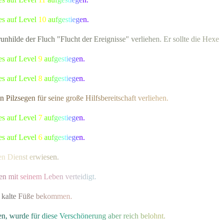
es auf Level
10
a
u
f
g
e
s
t
i
e
g
e
n.
r
u
n
h
i
l
d
e
d
e
r Fluch
"
F
l
u
c
h
t
d
e
r
E
r
e
i
g
n
i
s
s
e
"
v
e
r
l
i
e
h
e
n
.
Er soll
t
e
d
i
e
H
e
x
e
es auf Level
9
a
u
f
g
e
s
t
i
e
g
e
n.
es auf Level
8
a
u
f
g
e
s
t
i
e
g
e
n.
n
P
i
l
z
s
e
g
e
n
f
ü
r
s
e
i
n
e
große
H
i
l
f
s
b
e
r
e
i
t
s
c
h
a
f
t
v
e
r
l
i
e
h
en.
es auf Level
7
a
u
f
g
e
s
t
i
e
g
e
n.
es auf Level
6
a
u
f
g
e
s
t
i
e
g
e
n.
en
D
i
e
n
s
t
e
r
w
i
e
s
e
n.
e
n
m
i
t
sein
e
m
L
e
b
e
n
v
e
r
t
e
i
d
i
gt.
kal
t
e
F
ü
ß
e
b
e
k
o
m
m
en.
e
n
,
w
u
r
d
e
f
ü
r
d
i
e
s
e
V
ersch
ö
n
e
r
u
n
g
a
b
e
r
r
e
i
c
h
b
e
l
o
hnt.