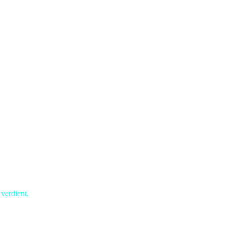
verdient.
st und Schrecken versetzte.