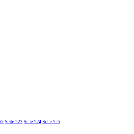
5
7
Seite 5
2
3
Seite 52
4
Seite 525