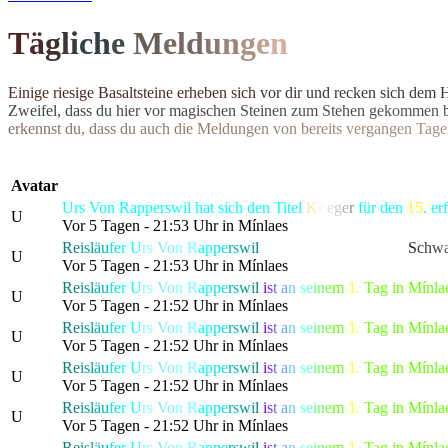
T
ä
g
l
i
c
h
e
M
el
d
u
n
g
e
n
E
i
n
i
g
e
r
i
e
s
i
g
e
B
a
s
a
l
t
s
t
e
i
n
e
e
r
h
e
b
e
n
s
i
c
h
v
o
r
d
i
r
u
n
d
r
e
c
k
e
n
s
i
c
h
d
e
m
Z
w
e
i
f
e
l
,
d
a
s
s
d
u
h
i
e
r
v
o
r
m
a
g
i
s
c
h
e
n
S
t
e
i
n
e
n
z
u
m
S
t
e
h
e
n
g
e
k
o
m
m
e
n
e
r
k
e
n
n
s
t
d
u
,
d
a
s
s
d
u
a
u
c
h
d
i
e
M
e
l
d
u
n
g
e
n
v
o
n
b
e
r
e
i
t
s
v
e
r
g
a
n
g
e
n
T
a
g
e
Avatar
Urs Von Rapperswil hat sich den Titel
K
r
i
e
g
e
r
für den
15
. e
U
Vor 5 Tagen - 21:53 Uhr in Mínlaes
Re
isl
äu
fe
r
U
rs
Vo
n R
ap
pe
rs
wi
l
hat die gefürchtete, als
S
c
h
w
U
Vor 5 Tagen - 21:53 Uhr in Mínlaes
Re
isl
äu
fe
r
U
rs
Vo
n R
ap
pe
rs
wi
l
i
s
t
a
n
s
e
i
n
e
m
1.
Tag in Mínla
U
Vor 5 Tagen - 21:52 Uhr in Mínlaes
Re
isl
äu
fe
r
U
rs
Vo
n R
ap
pe
rs
wi
l
i
s
t
a
n
s
e
i
n
e
m
1.
Tag in Mínla
U
Vor 5 Tagen - 21:52 Uhr in Mínlaes
Re
isl
äu
fe
r
U
rs
Vo
n R
ap
pe
rs
wi
l
i
s
t
a
n
s
e
i
n
e
m
1.
Tag in Mínla
U
Vor 5 Tagen - 21:52 Uhr in Mínlaes
Re
isl
äu
fe
r
U
rs
Vo
n R
ap
pe
rs
wi
l
i
s
t
a
n
s
e
i
n
e
m
1.
Tag in Mínla
U
Vor 5 Tagen - 21:52 Uhr in Mínlaes
Re
isl
äu
fe
r
U
rs
Vo
n R
ap
pe
rs
wi
l
i
s
t
a
n
s
e
i
n
e
m
1.
Tag in Mínla