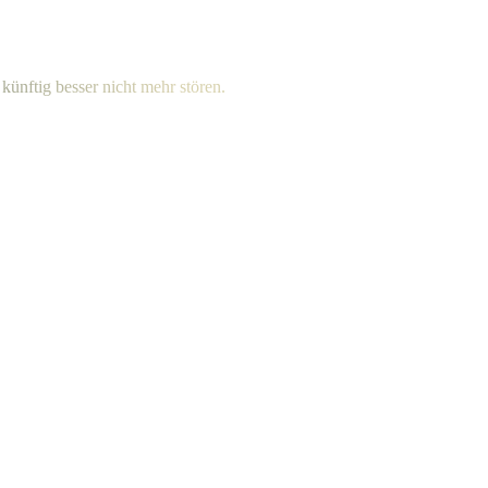
k
ü
n
f
t
i
g
b
e
s
s
e
r
n
i
c
h
t
m
e
h
r
stören.