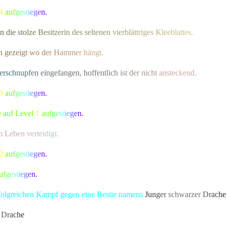
4
a
u
f
g
e
s
t
i
e
g
e
n.
n
d
i
e
s
t
o
l
z
e
B
e
s
i
t
z
e
r
in des
s
e
l
t
e
n
e
n
v
i
e
r
b
l
ä
t
t
r
i
g
e
s
K
l
e
e
b
l
a
t
t
es.
h
g
eze
i
g
t
w
o
d
e
r
H
a
m
m
e
r
h
ängt.
e
r
s
c
h
n
u
p
f
e
n
e
i
n
g
e
f
a
n
g
e
n
, ho
f
f
e
n
t
l
i
c
h
i
s
t
d
e
r
n
i
c
h
t
a
n
s
t
e
c
kend.
3
a
u
f
g
e
s
t
i
e
g
e
n.
e auf Level
1
a
u
f
g
e
s
t
i
e
g
e
n.
m
L
e
b
e
n
v
e
r
t
e
i
d
i
gt.
2
a
u
f
g
e
s
t
i
e
g
e
n.
u
f
g
e
s
t
i
e
g
e
n.
rfolgreichen Kampf gegen eine Bestie namens
J
u
n
g
e
r
schwarze
r
D
r
a
c
h
e
D
r
a
c
h
e
bekannte Kreatur besiegt, die alle Bewohner von Lonari in Ang