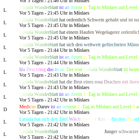
Vor 5 Tagen - 21:46 Uhr in Mínlaes
L
a
s
i
a
l
a
W
a
n
d
e
r
b
l
a
t
t
i
s
t
a
n
i
h
r
e
m
1.
Tag in Mínlaes auf Level
L
Vor 5 Tagen - 21:45 Uhr in Mínlaes
L
a
s
i
a
l
a
W
a
n
d
e
r
b
l
a
t
t
h
a
t
o
r
d
e
n
t
l
i
c
h
S
c
h
w
e
i
n
g
e
h
a
b
t und
i
s
t
n
u
L
Vor 5 Tagen - 21:45 Uhr in Mínlaes
L
a
s
i
a
l
a
W
a
n
d
e
r
b
l
a
t
t
h
a
t
e
i
n
e
m
H
a
u
f
e
n
W
egel
a
g
e
r
e
r
o
r
d
e
n
t
l
i
c
L
Vor 5 Tagen - 21:45 Uhr in Mínlaes
L
a
s
i
a
l
a
W
a
n
d
e
r
b
l
a
t
t
h
a
t
s
i
c
h
d
e
n
w
e
l
t
w
e
i
t
g
e
f
ü
r
c
htete
n
M
ä
n
n
L
Vor 5 Tagen - 21:44 Uhr in Mínlaes
L
a
s
i
a
l
a
W
a
n
d
e
r
b
l
a
t
t
i
s
t
a
n
i
h
r
e
m
1.
Tag in Mínlaes auf Level
L
Vor 5 Tagen - 21:44 Uhr in Mínlaes
li
la
Dr
ac
hl
ing
d
a
s
t
r
e
u
e
T
i
er von
L
a
s
i
a
l
a
W
a
n
d
e
r
b
l
a
t
t
ist heut
L
Vor 5 Tagen - 21:43 Uhr in Mínlaes
L
a
s
i
a
l
a
W
a
n
d
e
r
b
l
a
t
t
h
a
t
d
i
e
B
r
u
t
e
ines
r
o
s
a
D
r
a
c
h
e
n
m
i
t ih
r
e
L
Vor 5 Tagen - 21:43 Uhr in Mínlaes
L
a
s
i
a
l
a
W
a
n
d
e
r
b
l
a
t
t
i
s
t
a
n
i
h
r
e
m
1.
Tag in Mínlaes auf Level
L
Vor 5 Tagen - 21:42 Uhr in Mínlaes
M
e
d
i
c
u
s
Daruv
i
s
t
a
n
s
e
i
n
e
m
2.
Tag in Mínlaes auf Level
9
a
D
Vor 5 Tagen - 21:42 Uhr in Mínlaes
Lasiala hat sich den Titel
Wä
ch
terin
de
r
Kr
o
n
e
für den
76
. e
L
Vor 5 Tagen - 21:42 Uhr in Mínlaes
L
a
s
i
a
l
a
W
a
n
d
e
r
b
l
a
t
t
hat die gefürchtete, als
J
u
n
g
e
r
schwarze
r
L
Vor 5 Tagen - 21:42 Uhr in Mínlaes