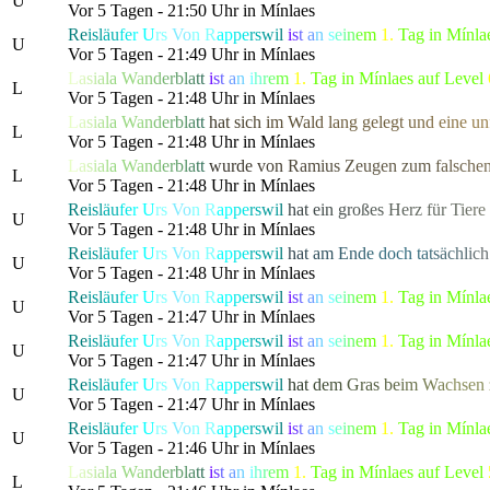
U
Vor 5 Tagen - 21:50 Uhr in Mínlaes
Re
isl
äu
fe
r
U
rs
Vo
n R
ap
pe
rs
wi
l
i
s
t
a
n
s
e
i
n
e
m
1.
Tag in Mínla
U
Vor 5 Tagen - 21:49 Uhr in Mínlaes
L
a
s
i
a
l
a
W
a
n
d
e
r
b
l
a
t
t
i
s
t
a
n
i
h
r
e
m
1.
Tag in Mínlaes auf Level
L
Vor 5 Tagen - 21:48 Uhr in Mínlaes
L
a
s
i
a
l
a
W
a
n
d
e
r
b
l
a
t
t
h
a
t
s
i
c
h
i
m
W
a
l
d
l
a
ng gel
e
g
t
u
n
d
e
i
n
e
u
n
L
Vor 5 Tagen - 21:48 Uhr in Mínlaes
L
a
s
i
a
l
a
W
a
n
d
e
r
b
l
a
t
t
w
u
r
d
e
v
o
n
R
a
m
i
u
s
Z
e
u
g
en zu
m
f
a
l
s
c
h
e
L
Vor 5 Tagen - 21:48 Uhr in Mínlaes
Re
isl
äu
fe
r
U
rs
Vo
n R
ap
pe
rs
wi
l
h
a
t
e
i
n
g
r
o
ß
e
s
H
e
r
z für
T
i
e
r
e
U
Vor 5 Tagen - 21:48 Uhr in Mínlaes
Re
isl
äu
fe
r
U
rs
Vo
n R
ap
pe
rs
wi
l
h
a
t
a
m
E
n
d
e
doch
t
a
t
s
ä
c
h
l
i
c
h
U
Vor 5 Tagen - 21:48 Uhr in Mínlaes
Re
isl
äu
fe
r
U
rs
Vo
n R
ap
pe
rs
wi
l
i
s
t
a
n
s
e
i
n
e
m
1.
Tag in Mínla
U
Vor 5 Tagen - 21:47 Uhr in Mínlaes
Re
isl
äu
fe
r
U
rs
Vo
n R
ap
pe
rs
wi
l
i
s
t
a
n
s
e
i
n
e
m
1.
Tag in Mínla
U
Vor 5 Tagen - 21:47 Uhr in Mínlaes
Re
isl
äu
fe
r
U
rs
Vo
n R
ap
pe
rs
wi
l
h
a
t
d
e
m
G
ras
b
e
i
m
W
a
c
hse
n
U
Vor 5 Tagen - 21:47 Uhr in Mínlaes
Re
isl
äu
fe
r
U
rs
Vo
n R
ap
pe
rs
wi
l
i
s
t
a
n
s
e
i
n
e
m
1.
Tag in Mínla
U
Vor 5 Tagen - 21:46 Uhr in Mínlaes
L
a
s
i
a
l
a
W
a
n
d
e
r
b
l
a
t
t
i
s
t
a
n
i
h
r
e
m
1.
Tag in Mínlaes auf Level
L