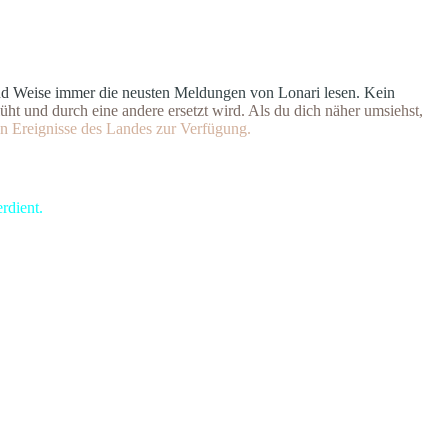
n
d
W
e
i
s
e
i
m
m
e
r
d
i
e
n
e
u
s
t
e
n Meldungen von Lonari lesen. Ke
i
n
ü
h
t
u
n
d
d
u
r
c
h
e
i
n
e
andere ersetzt wird. Als du dich
n
ä
h
e
r
u
m
s
i
e
h
s
t
,
n
E
r
e
i
g
n
isse des Landes zur Verfügung.
rdient.
ri in Angst und Schrecken versetzte.