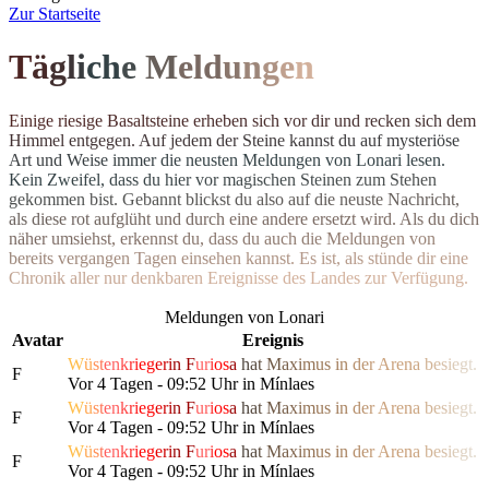
Z
ur Startseite
T
ä
g
l
i
c
h
e
M
el
d
u
n
g
e
n
E
i
n
i
g
e
r
i
e
s
i
g
e
B
a
s
a
l
t
s
t
e
i
n
e
e
r
h
e
b
e
n
s
i
c
h
v
o
r
d
i
r
u
n
d
r
e
c
k
e
n
s
i
c
h
d
e
m
H
i
m
m
e
l
e
n
t
g
e
g
e
n
.
A
u
f
j
e
d
e
m
d
e
r
S
t
e
i
n
e
k
a
n
n
s
t
d
u
a
u
f
m
y
s
t
e
r
i
ö
s
e
A
r
t
u
n
d
W
e
i
s
e
i
m
m
e
r
d
i
e
n
e
u
s
t
e
n Meldungen von Lonari lesen.
Ke
i
n
Z
w
e
i
f
e
l
,
d
a
s
s
d
u
h
i
e
r
v
o
r
m
a
g
i
s
c
h
e
n
S
t
e
i
n
e
n
z
u
m
S
t
e
h
e
n
g
e
k
o
m
m
e
n
b
i
s
t
.
G
e
b
a
n
n
t
b
l
i
c
k
s
t
d
u
a
l
s
o
a
u
f
d
i
e
n
e
u
s
t
e
N
a
c
h
r
i
c
h
t
,
a
l
s
d
i
e
s
e
r
o
t
a
u
f
g
l
ü
h
t
u
n
d
d
u
r
c
h
e
i
n
e
andere ersetzt wird. Als du dich
n
ä
h
e
r
u
m
s
i
e
h
s
t
,
e
r
k
e
n
n
s
t
d
u
,
d
a
s
s
d
u
a
u
c
h
d
i
e
M
e
l
d
u
n
g
e
n
v
o
n
b
e
r
e
i
t
s
v
e
r
g
a
n
g
e
n
T
a
g
e
n
e
i
n
s
e
h
e
n
k
a
n
n
s
t
.
E
s
i
s
t
,
a
l
s
s
t
ü
n
d
e
d
i
r
e
i
n
e
C
h
r
o
n
i
k
a
l
l
e
r
n
u
r
d
e
n
k
b
a
r
e
n
E
r
e
i
g
n
isse des Landes zur Verfügung.
Meldungen von Lonari
Avatar
Ereignis
W
ü
s
t
e
n
k
r
i
e
g
e
r
i
n
F
u
r
i
o
s
a
h
a
t
M
a
x
i
m
us
i
n
d
e
r
Are
n
a
b
e
s
i
e
g
t.
F
Vor 4 Tagen - 09:52 Uhr in Mínlaes
W
ü
s
t
e
n
k
r
i
e
g
e
r
i
n
F
u
r
i
o
s
a
h
a
t
M
a
x
i
m
us
i
n
d
e
r
Are
n
a
b
e
s
i
e
g
t.
F
Vor 4 Tagen - 09:52 Uhr in Mínlaes
W
ü
s
t
e
n
k
r
i
e
g
e
r
i
n
F
u
r
i
o
s
a
h
a
t
M
a
x
i
m
us
i
n
d
e
r
Are
n
a
b
e
s
i
e
g
t.
F
Vor 4 Tagen - 09:52 Uhr in Mínlaes