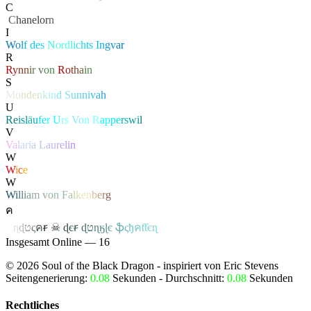
C
‏
C
hanelor
n
I
W
o
l
f
d
e
s
N
or
d
l
i
c
h
t
s
I
n
g
v
a
r
R
R
y
n
n
i
r
v
o
n
R
o
t
h
a
i
n
S
M
o
n
d
e
n
k
i
n
d
S
u
n
n
i
v
a
h
U
Re
isl
äu
fe
r
U
rs
Vo
n R
ap
pe
rs
wi
l
V
V
a
l
a
r
i
a
L
a
u
r
e
l
i
n
W
W
i
c
e
W
W
i
l
l
i
a
m
v
o
n
F
a
l
k
e
n
b
e
r
g
ค
ค
ɳ
ɖ
ט
ς
ค
ꞧ
☠
ɖ
є
ꞧ
ɖ
ט
ɳ
ӄ
ɭ
є
ֆ
ς
ђ
ค
ƭƭєɳ
Insgesamt Online — 16
©
2026
Soul of the Black Dragon
- inspiriert von Eric Stevens
Seitengenerierung:
0.08
Sekunden - Durchschnitt:
0.08
Sekunden
Rechtliches