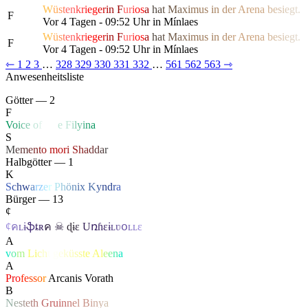
W
ü
s
t
e
n
k
r
i
e
g
e
r
i
n
F
u
r
i
o
s
a
h
a
t
M
a
x
i
m
us
i
n
d
e
r
Are
n
a
b
e
s
i
e
g
t.
F
Vor 4 Tagen - 09:52 Uhr in Mínlaes
W
ü
s
t
e
n
k
r
i
e
g
e
r
i
n
F
u
r
i
o
s
a
h
a
t
M
a
x
i
m
us
i
n
d
e
r
Are
n
a
b
e
s
i
e
g
t.
F
Vor 4 Tagen - 09:52 Uhr in Mínlaes
⇽
1
2
3
…
328
329
330
331
332
…
561
562
563
⇾
Anwesenheitsliste
Götter — 2
F
V
o
i
c
e
o
f
Li
f
e
F
i
l
y
i
n
a
S
M
e
m
e
n
t
o
mo
r
i
S
h
a
d
d
a
r
Halbgötter — 1
K
S
c
h
w
a
r
z
e
r
P
h
ö
n
ix
K
y
n
d
r
a
Bürger — 13
¢
¢
ค
ʟ
ɨ
ֆ
ȶ
ʀ
ค
☠
ɖ
ɨ
ɛ
U
ռɦ
ɛ
ɨ
ʟ
ʋ
օ
ʟ
ʟ
ɛ
A
v
o
m
L
i
c
h
t
g
e
k
ü
s
s
t
e
A
l
e
e
n
a
A
Pr
o
fe
ss
o
r
Arcanis Vorath
B
N
e
s
t
e
t
h
G
ru
i
n
n
e
l
B
i
n
y
a