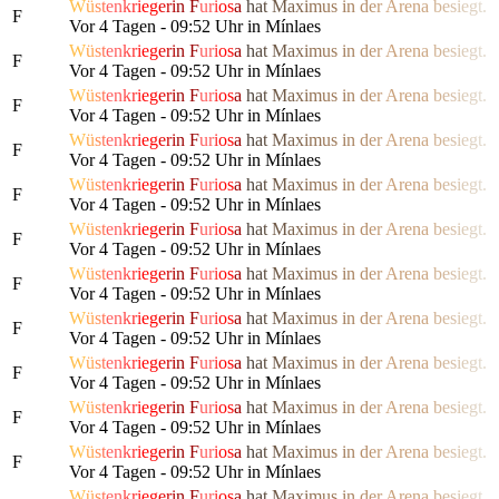
W
ü
s
t
e
n
k
r
i
e
g
e
r
i
n
F
u
r
i
o
s
a
h
a
t
M
a
x
i
m
us
i
n
d
e
r
Are
n
a
b
e
s
i
e
g
t.
F
Vor 4 Tagen - 09:52 Uhr in Mínlaes
W
ü
s
t
e
n
k
r
i
e
g
e
r
i
n
F
u
r
i
o
s
a
h
a
t
M
a
x
i
m
us
i
n
d
e
r
Are
n
a
b
e
s
i
e
g
t.
F
Vor 4 Tagen - 09:52 Uhr in Mínlaes
W
ü
s
t
e
n
k
r
i
e
g
e
r
i
n
F
u
r
i
o
s
a
h
a
t
M
a
x
i
m
us
i
n
d
e
r
Are
n
a
b
e
s
i
e
g
t.
F
Vor 4 Tagen - 09:52 Uhr in Mínlaes
W
ü
s
t
e
n
k
r
i
e
g
e
r
i
n
F
u
r
i
o
s
a
h
a
t
M
a
x
i
m
us
i
n
d
e
r
Are
n
a
b
e
s
i
e
g
t.
F
Vor 4 Tagen - 09:52 Uhr in Mínlaes
W
ü
s
t
e
n
k
r
i
e
g
e
r
i
n
F
u
r
i
o
s
a
h
a
t
M
a
x
i
m
us
i
n
d
e
r
Are
n
a
b
e
s
i
e
g
t.
F
Vor 4 Tagen - 09:52 Uhr in Mínlaes
W
ü
s
t
e
n
k
r
i
e
g
e
r
i
n
F
u
r
i
o
s
a
h
a
t
M
a
x
i
m
us
i
n
d
e
r
Are
n
a
b
e
s
i
e
g
t.
F
Vor 4 Tagen - 09:52 Uhr in Mínlaes
W
ü
s
t
e
n
k
r
i
e
g
e
r
i
n
F
u
r
i
o
s
a
h
a
t
M
a
x
i
m
us
i
n
d
e
r
Are
n
a
b
e
s
i
e
g
t.
F
Vor 4 Tagen - 09:52 Uhr in Mínlaes
W
ü
s
t
e
n
k
r
i
e
g
e
r
i
n
F
u
r
i
o
s
a
h
a
t
M
a
x
i
m
us
i
n
d
e
r
Are
n
a
b
e
s
i
e
g
t.
F
Vor 4 Tagen - 09:52 Uhr in Mínlaes
W
ü
s
t
e
n
k
r
i
e
g
e
r
i
n
F
u
r
i
o
s
a
h
a
t
M
a
x
i
m
us
i
n
d
e
r
Are
n
a
b
e
s
i
e
g
t.
F
Vor 4 Tagen - 09:52 Uhr in Mínlaes
W
ü
s
t
e
n
k
r
i
e
g
e
r
i
n
F
u
r
i
o
s
a
h
a
t
M
a
x
i
m
us
i
n
d
e
r
Are
n
a
b
e
s
i
e
g
t.
F
Vor 4 Tagen - 09:52 Uhr in Mínlaes
W
ü
s
t
e
n
k
r
i
e
g
e
r
i
n
F
u
r
i
o
s
a
h
a
t
M
a
x
i
m
us
i
n
d
e
r
Are
n
a
b
e
s
i
e
g
t.
F
Vor 4 Tagen - 09:52 Uhr in Mínlaes
W
ü
s
t
e
n
k
r
i
e
g
e
r
i
n
F
u
r
i
o
s
a
h
a
t
M
a
x
i
m
us
i
n
d
e
r
Are
n
a
b
e
s
i
e
g
t.