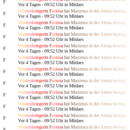
F
Vor 4 Tagen - 09:52 Uhr in Mínlaes
W
ü
s
t
e
n
k
r
i
e
g
e
r
i
n
F
u
r
i
o
s
a
h
a
t
M
a
x
i
m
us
i
n
d
e
r
Are
n
a
b
e
s
i
e
g
t.
F
Vor 4 Tagen - 09:52 Uhr in Mínlaes
W
ü
s
t
e
n
k
r
i
e
g
e
r
i
n
F
u
r
i
o
s
a
h
a
t
M
a
x
i
m
us
i
n
d
e
r
Are
n
a
b
e
s
i
e
g
t.
F
Vor 4 Tagen - 09:52 Uhr in Mínlaes
W
ü
s
t
e
n
k
r
i
e
g
e
r
i
n
F
u
r
i
o
s
a
h
a
t
M
a
x
i
m
us
i
n
d
e
r
Are
n
a
b
e
s
i
e
g
t.
F
Vor 4 Tagen - 09:52 Uhr in Mínlaes
W
ü
s
t
e
n
k
r
i
e
g
e
r
i
n
F
u
r
i
o
s
a
h
a
t
M
a
x
i
m
us
i
n
d
e
r
Are
n
a
b
e
s
i
e
g
t.
F
Vor 4 Tagen - 09:52 Uhr in Mínlaes
W
ü
s
t
e
n
k
r
i
e
g
e
r
i
n
F
u
r
i
o
s
a
h
a
t
M
a
x
i
m
us
i
n
d
e
r
Are
n
a
b
e
s
i
e
g
t.
F
Vor 4 Tagen - 09:52 Uhr in Mínlaes
W
ü
s
t
e
n
k
r
i
e
g
e
r
i
n
F
u
r
i
o
s
a
h
a
t
M
a
x
i
m
us
i
n
d
e
r
Are
n
a
b
e
s
i
e
g
t.
F
Vor 4 Tagen - 09:52 Uhr in Mínlaes
W
ü
s
t
e
n
k
r
i
e
g
e
r
i
n
F
u
r
i
o
s
a
h
a
t
M
a
x
i
m
us
i
n
d
e
r
Are
n
a
b
e
s
i
e
g
t.
F
Vor 4 Tagen - 09:52 Uhr in Mínlaes
W
ü
s
t
e
n
k
r
i
e
g
e
r
i
n
F
u
r
i
o
s
a
h
a
t
M
a
x
i
m
us
i
n
d
e
r
Are
n
a
b
e
s
i
e
g
t.
F
Vor 4 Tagen - 09:52 Uhr in Mínlaes
W
ü
s
t
e
n
k
r
i
e
g
e
r
i
n
F
u
r
i
o
s
a
h
a
t
M
a
x
i
m
us
i
n
d
e
r
Are
n
a
b
e
s
i
e
g
t.
F
Vor 4 Tagen - 09:52 Uhr in Mínlaes
W
ü
s
t
e
n
k
r
i
e
g
e
r
i
n
F
u
r
i
o
s
a
h
a
t
M
a
x
i
m
us
i
n
d
e
r
Are
n
a
b
e
s
i
e
g
t.
F
Vor 4 Tagen - 09:52 Uhr in Mínlaes
W
ü
s
t
e
n
k
r
i
e
g
e
r
i
n
F
u
r
i
o
s
a
h
a
t
M
a
x
i
m
us
i
n
d
e
r
Are
n
a
b
e
s
i
e
g
t.
F