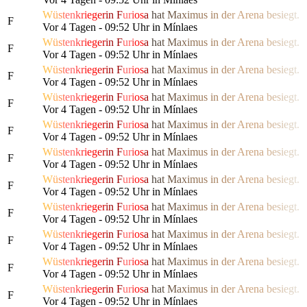
W
ü
s
t
e
n
k
r
i
e
g
e
r
i
n
F
u
r
i
o
s
a
h
a
t
M
a
x
i
m
us
i
n
d
e
r
Are
n
a
b
e
s
i
e
g
t.
F
Vor 4 Tagen - 09:52 Uhr in Mínlaes
W
ü
s
t
e
n
k
r
i
e
g
e
r
i
n
F
u
r
i
o
s
a
h
a
t
M
a
x
i
m
us
i
n
d
e
r
Are
n
a
b
e
s
i
e
g
t.
F
Vor 4 Tagen - 09:52 Uhr in Mínlaes
W
ü
s
t
e
n
k
r
i
e
g
e
r
i
n
F
u
r
i
o
s
a
h
a
t
M
a
x
i
m
us
i
n
d
e
r
Are
n
a
b
e
s
i
e
g
t.
F
Vor 4 Tagen - 09:52 Uhr in Mínlaes
W
ü
s
t
e
n
k
r
i
e
g
e
r
i
n
F
u
r
i
o
s
a
h
a
t
M
a
x
i
m
us
i
n
d
e
r
Are
n
a
b
e
s
i
e
g
t.
F
Vor 4 Tagen - 09:52 Uhr in Mínlaes
W
ü
s
t
e
n
k
r
i
e
g
e
r
i
n
F
u
r
i
o
s
a
h
a
t
M
a
x
i
m
us
i
n
d
e
r
Are
n
a
b
e
s
i
e
g
t.
F
Vor 4 Tagen - 09:52 Uhr in Mínlaes
W
ü
s
t
e
n
k
r
i
e
g
e
r
i
n
F
u
r
i
o
s
a
h
a
t
M
a
x
i
m
us
i
n
d
e
r
Are
n
a
b
e
s
i
e
g
t.
F
Vor 4 Tagen - 09:52 Uhr in Mínlaes
W
ü
s
t
e
n
k
r
i
e
g
e
r
i
n
F
u
r
i
o
s
a
h
a
t
M
a
x
i
m
us
i
n
d
e
r
Are
n
a
b
e
s
i
e
g
t.
F
Vor 4 Tagen - 09:52 Uhr in Mínlaes
W
ü
s
t
e
n
k
r
i
e
g
e
r
i
n
F
u
r
i
o
s
a
h
a
t
M
a
x
i
m
us
i
n
d
e
r
Are
n
a
b
e
s
i
e
g
t.
F
Vor 4 Tagen - 09:52 Uhr in Mínlaes
W
ü
s
t
e
n
k
r
i
e
g
e
r
i
n
F
u
r
i
o
s
a
h
a
t
M
a
x
i
m
us
i
n
d
e
r
Are
n
a
b
e
s
i
e
g
t.
F
Vor 4 Tagen - 09:52 Uhr in Mínlaes
W
ü
s
t
e
n
k
r
i
e
g
e
r
i
n
F
u
r
i
o
s
a
h
a
t
M
a
x
i
m
us
i
n
d
e
r
Are
n
a
b
e
s
i
e
g
t.
F
Vor 4 Tagen - 09:52 Uhr in Mínlaes
W
ü
s
t
e
n
k
r
i
e
g
e
r
i
n
F
u
r
i
o
s
a
h
a
t
M
a
x
i
m
us
i
n
d
e
r
Are
n
a
b
e
s
i
e
g
t.
F
Vor 4 Tagen - 09:52 Uhr in Mínlaes