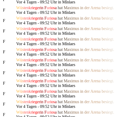
Vor 4 Tagen - 09:52 Uhr in Mínlaes
W
ü
s
t
e
n
k
r
i
e
g
e
r
i
n
F
u
r
i
o
s
a
h
a
t
M
a
x
i
m
us
i
n
d
e
r
Are
n
a
b
e
s
i
e
g
t.
F
Vor 4 Tagen - 09:52 Uhr in Mínlaes
W
ü
s
t
e
n
k
r
i
e
g
e
r
i
n
F
u
r
i
o
s
a
h
a
t
M
a
x
i
m
us
i
n
d
e
r
Are
n
a
b
e
s
i
e
g
t.
F
Vor 4 Tagen - 09:52 Uhr in Mínlaes
W
ü
s
t
e
n
k
r
i
e
g
e
r
i
n
F
u
r
i
o
s
a
h
a
t
M
a
x
i
m
us
i
n
d
e
r
Are
n
a
b
e
s
i
e
g
t.
F
Vor 4 Tagen - 09:52 Uhr in Mínlaes
W
ü
s
t
e
n
k
r
i
e
g
e
r
i
n
F
u
r
i
o
s
a
h
a
t
M
a
x
i
m
us
i
n
d
e
r
Are
n
a
b
e
s
i
e
g
t.
F
Vor 4 Tagen - 09:52 Uhr in Mínlaes
W
ü
s
t
e
n
k
r
i
e
g
e
r
i
n
F
u
r
i
o
s
a
h
a
t
M
a
x
i
m
us
i
n
d
e
r
Are
n
a
b
e
s
i
e
g
t.
F
Vor 4 Tagen - 09:52 Uhr in Mínlaes
W
ü
s
t
e
n
k
r
i
e
g
e
r
i
n
F
u
r
i
o
s
a
h
a
t
M
a
x
i
m
us
i
n
d
e
r
Are
n
a
b
e
s
i
e
g
t.
F
Vor 4 Tagen - 09:52 Uhr in Mínlaes
W
ü
s
t
e
n
k
r
i
e
g
e
r
i
n
F
u
r
i
o
s
a
h
a
t
M
a
x
i
m
us
i
n
d
e
r
Are
n
a
b
e
s
i
e
g
t.
F
Vor 4 Tagen - 09:52 Uhr in Mínlaes
W
ü
s
t
e
n
k
r
i
e
g
e
r
i
n
F
u
r
i
o
s
a
h
a
t
M
a
x
i
m
us
i
n
d
e
r
Are
n
a
b
e
s
i
e
g
t.
F
Vor 4 Tagen - 09:52 Uhr in Mínlaes
W
ü
s
t
e
n
k
r
i
e
g
e
r
i
n
F
u
r
i
o
s
a
h
a
t
M
a
x
i
m
us
i
n
d
e
r
Are
n
a
b
e
s
i
e
g
t.
F
Vor 4 Tagen - 09:52 Uhr in Mínlaes
W
ü
s
t
e
n
k
r
i
e
g
e
r
i
n
F
u
r
i
o
s
a
h
a
t
M
a
x
i
m
us
i
n
d
e
r
Are
n
a
b
e
s
i
e
g
t.
F
Vor 4 Tagen - 09:52 Uhr in Mínlaes
W
ü
s
t
e
n
k
r
i
e
g
e
r
i
n
F
u
r
i
o
s
a
h
a
t
M
a
x
i
m
us
i
n
d
e
r
Are
n
a
b
e
s
i
e
g
t.
F
Vor 4 Tagen - 09:52 Uhr in Mínlaes