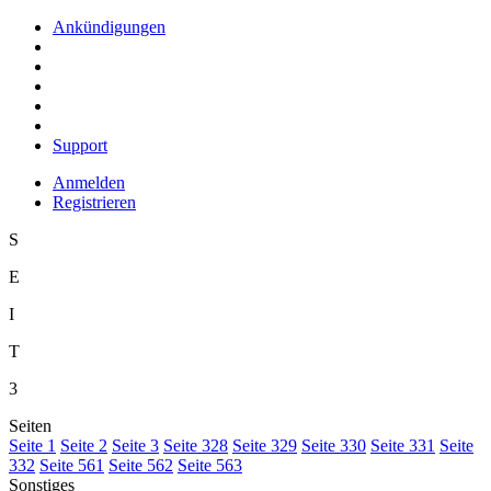
Ankündigungen
Support
Anmelden
Registrieren
S
E
I
T
3
Seiten
S
eite 1
S
e
ite 2
Se
i
te 3
Sei
t
e 328
Seite
3
29
Seite 33
0
Seite 33
1
Seite
33
2
Seite
5
61
Seite 5
6
2
Seite 563
Sonstiges