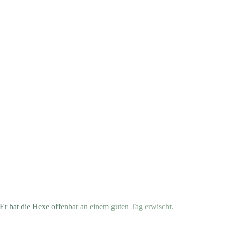
 Er h
a
t
d
i
e
H
e
x
e
o
f
f
e
n
b
a
r
a
n
e
i
n
e
m
g
u
t
e
n
T
a
g
erwischt.