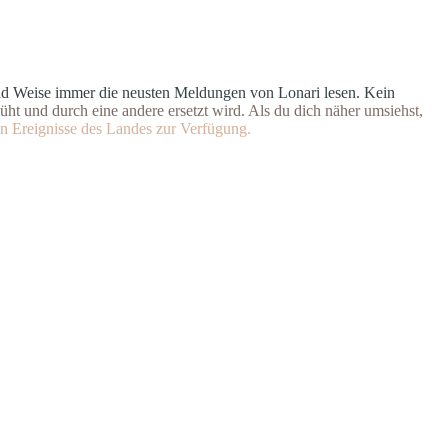
n
d
W
e
i
s
e
i
m
m
e
r
d
i
e
n
e
u
s
t
e
n Meldungen von Lonari lesen. Ke
i
n
ü
h
t
u
n
d
d
u
r
c
h
e
i
n
e
andere ersetzt wird. Als du dich
n
ä
h
e
r
u
m
s
i
e
h
s
t
,
n
E
r
e
i
g
n
isse des Landes zur Verfügung.