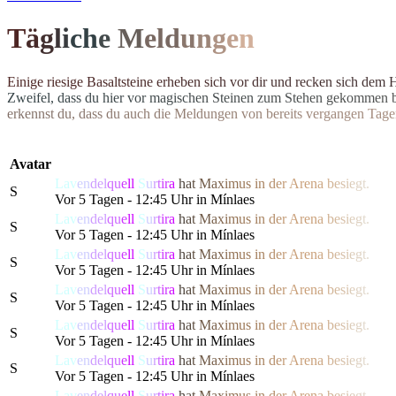
T
ä
g
l
i
c
h
e
M
el
d
u
n
g
e
n
E
i
n
i
g
e
r
i
e
s
i
g
e
B
a
s
a
l
t
s
t
e
i
n
e
e
r
h
e
b
e
n
s
i
c
h
v
o
r
d
i
r
u
n
d
r
e
c
k
e
n
s
i
c
h
d
e
m
Z
w
e
i
f
e
l
,
d
a
s
s
d
u
h
i
e
r
v
o
r
m
a
g
i
s
c
h
e
n
S
t
e
i
n
e
n
z
u
m
S
t
e
h
e
n
g
e
k
o
m
m
e
n
e
r
k
e
n
n
s
t
d
u
,
d
a
s
s
d
u
a
u
c
h
d
i
e
M
e
l
d
u
n
g
e
n
v
o
n
b
e
r
e
i
t
s
v
e
r
g
a
n
g
e
n
T
a
g
e
Avatar
Lav
en
del
qu
e
ll
S
u
r
t
ir
a
h
a
t
M
a
x
i
m
us
i
n
d
e
r
Are
n
a
b
e
s
i
e
g
t.
S
Vor 5 Tagen - 12:45 Uhr in Mínlaes
Lav
en
del
qu
e
ll
S
u
r
t
ir
a
h
a
t
M
a
x
i
m
us
i
n
d
e
r
Are
n
a
b
e
s
i
e
g
t.
S
Vor 5 Tagen - 12:45 Uhr in Mínlaes
Lav
en
del
qu
e
ll
S
u
r
t
ir
a
h
a
t
M
a
x
i
m
us
i
n
d
e
r
Are
n
a
b
e
s
i
e
g
t.
S
Vor 5 Tagen - 12:45 Uhr in Mínlaes
Lav
en
del
qu
e
ll
S
u
r
t
ir
a
h
a
t
M
a
x
i
m
us
i
n
d
e
r
Are
n
a
b
e
s
i
e
g
t.
S
Vor 5 Tagen - 12:45 Uhr in Mínlaes
Lav
en
del
qu
e
ll
S
u
r
t
ir
a
h
a
t
M
a
x
i
m
us
i
n
d
e
r
Are
n
a
b
e
s
i
e
g
t.
S
Vor 5 Tagen - 12:45 Uhr in Mínlaes
Lav
en
del
qu
e
ll
S
u
r
t
ir
a
h
a
t
M
a
x
i
m
us
i
n
d
e
r
Are
n
a
b
e
s
i
e
g
t.
S
Vor 5 Tagen - 12:45 Uhr in Mínlaes
Lav
en
del
qu
e
ll
S
u
r
t
ir
a
h
a
t
M
a
x
i
m
us
i
n
d
e
r
Are
n
a
b
e
s
i
e
g
t.