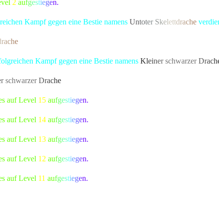
evel
2
a
u
f
g
e
s
t
i
e
g
e
n.
lgreichen Kampf gegen eine Bestie namens
U
n
t
o
t
e
r
S
k
e
l
et
t
d
r
a
c
h
e
verdien
d
r
a
c
h
e
bekannte Kreatur besiegt, die alle Bewohner von Lonari in Angs
rfolgreichen Kampf gegen eine Bestie namens
K
l
e
i
n
e
r
schwarze
r
D
r
a
c
h
e
r
schwarze
r
D
r
a
c
h
e
bekannte Kreatur besiegt, die alle Bewohner von L
es auf Level
15
a
u
f
g
e
s
t
i
e
g
e
n.
es auf Level
14
a
u
f
g
e
s
t
i
e
g
e
n.
es auf Level
13
a
u
f
g
e
s
t
i
e
g
e
n.
es auf Level
12
a
u
f
g
e
s
t
i
e
g
e
n.
es auf Level
11
a
u
f
g
e
s
t
i
e
g
e
n.