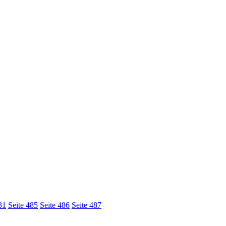
3
1
Seite
4
85
Seite 4
8
6
Seite 48
7