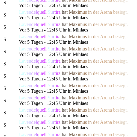
S
Vor 5 Tagen - 12:45 Uhr in Mínlaes
Lav
en
del
qu
e
ll
S
u
r
t
ir
a
h
a
t
M
a
x
i
m
us
i
n
d
e
r
Are
n
a
b
e
s
i
e
g
t.
S
Vor 5 Tagen - 12:45 Uhr in Mínlaes
Lav
en
del
qu
e
ll
S
u
r
t
ir
a
h
a
t
M
a
x
i
m
us
i
n
d
e
r
Are
n
a
b
e
s
i
e
g
t.
S
Vor 5 Tagen - 12:45 Uhr in Mínlaes
Lav
en
del
qu
e
ll
S
u
r
t
ir
a
h
a
t
M
a
x
i
m
us
i
n
d
e
r
Are
n
a
b
e
s
i
e
g
t.
S
Vor 5 Tagen - 12:45 Uhr in Mínlaes
Lav
en
del
qu
e
ll
S
u
r
t
ir
a
h
a
t
M
a
x
i
m
us
i
n
d
e
r
Are
n
a
b
e
s
i
e
g
t.
S
Vor 5 Tagen - 12:45 Uhr in Mínlaes
Lav
en
del
qu
e
ll
S
u
r
t
ir
a
h
a
t
M
a
x
i
m
us
i
n
d
e
r
Are
n
a
b
e
s
i
e
g
t.
S
Vor 5 Tagen - 12:45 Uhr in Mínlaes
Lav
en
del
qu
e
ll
S
u
r
t
ir
a
h
a
t
M
a
x
i
m
us
i
n
d
e
r
Are
n
a
b
e
s
i
e
g
t.
S
Vor 5 Tagen - 12:45 Uhr in Mínlaes
Lav
en
del
qu
e
ll
S
u
r
t
ir
a
h
a
t
M
a
x
i
m
us
i
n
d
e
r
Are
n
a
b
e
s
i
e
g
t.
S
Vor 5 Tagen - 12:45 Uhr in Mínlaes
Lav
en
del
qu
e
ll
S
u
r
t
ir
a
h
a
t
M
a
x
i
m
us
i
n
d
e
r
Are
n
a
b
e
s
i
e
g
t.
S
Vor 5 Tagen - 12:45 Uhr in Mínlaes
Lav
en
del
qu
e
ll
S
u
r
t
ir
a
h
a
t
M
a
x
i
m
us
i
n
d
e
r
Are
n
a
b
e
s
i
e
g
t.
S
Vor 5 Tagen - 12:45 Uhr in Mínlaes
Lav
en
del
qu
e
ll
S
u
r
t
ir
a
h
a
t
M
a
x
i
m
us
i
n
d
e
r
Are
n
a
b
e
s
i
e
g
t.
S
Vor 5 Tagen - 12:45 Uhr in Mínlaes
Lav
en
del
qu
e
ll
S
u
r
t
ir
a
h
a
t
M
a
x
i
m
us
i
n
d
e
r
Are
n
a
b
e
s
i
e
g
t.