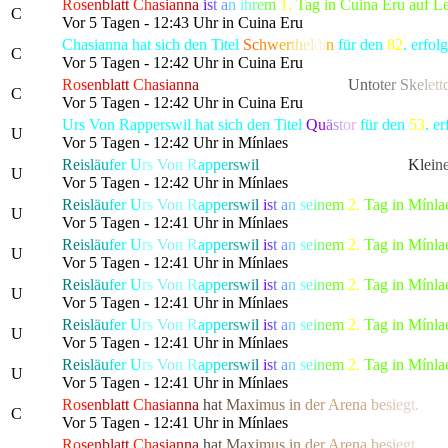
Ro
s
e
n
bl
a
tt
Ch
a
s
ia
n
n
a
i
s
t
a
n
i
h
r
e
m
1.
Tag in Cuina Eru auf L
C
Vor 5 Tagen - 12:43 Uhr in Cuina Eru
Chasianna hat sich den Titel
Sc
hw
er
th
el
di
n
für den
82
. erfo
C
Vor 5 Tagen - 12:42 Uhr in Cuina Eru
Ro
s
e
n
bl
a
tt
Ch
a
s
ia
n
n
a
hat die gefürchtete, als
U
n
t
o
t
e
r
S
k
e
l
et
t
C
Vor 5 Tagen - 12:42 Uhr in Cuina Eru
Urs Von Rapperswil hat sich den Titel
Q
u
ä
s
t
o
r
für den
53
. e
U
Vor 5 Tagen - 12:42 Uhr in Mínlaes
Re
isl
äu
fe
r
U
rs
Vo
n R
ap
pe
rs
wi
l
hat die gefürchtete, als
K
l
e
i
n
U
Vor 5 Tagen - 12:42 Uhr in Mínlaes
Re
isl
äu
fe
r
U
rs
Vo
n R
ap
pe
rs
wi
l
i
s
t
a
n
s
e
i
n
e
m
2.
Tag in Mínla
U
Vor 5 Tagen - 12:41 Uhr in Mínlaes
Re
isl
äu
fe
r
U
rs
Vo
n R
ap
pe
rs
wi
l
i
s
t
a
n
s
e
i
n
e
m
2.
Tag in Mínla
U
Vor 5 Tagen - 12:41 Uhr in Mínlaes
Re
isl
äu
fe
r
U
rs
Vo
n R
ap
pe
rs
wi
l
i
s
t
a
n
s
e
i
n
e
m
2.
Tag in Mínla
U
Vor 5 Tagen - 12:41 Uhr in Mínlaes
Re
isl
äu
fe
r
U
rs
Vo
n R
ap
pe
rs
wi
l
i
s
t
a
n
s
e
i
n
e
m
2.
Tag in Mínla
U
Vor 5 Tagen - 12:41 Uhr in Mínlaes
Re
isl
äu
fe
r
U
rs
Vo
n R
ap
pe
rs
wi
l
i
s
t
a
n
s
e
i
n
e
m
2.
Tag in Mínla
U
Vor 5 Tagen - 12:41 Uhr in Mínlaes
Ro
s
e
n
bl
a
tt
Ch
a
s
ia
n
n
a
h
a
t
M
a
x
i
m
us
i
n
d
e
r
Are
n
a
b
e
s
i
e
g
t.
C
Vor 5 Tagen - 12:41 Uhr in Mínlaes
Ro
s
e
n
bl
a
tt
Ch
a
s
ia
n
n
a
h
a
t
M
a
x
i
m
us
i
n
d
e
r
Are
n
a
b
e
s
i
e
g
t.