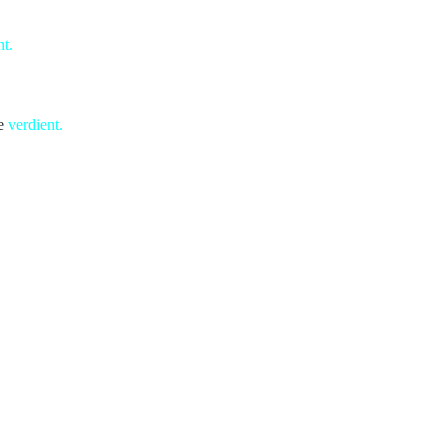
t.
t und Schrecken versetzte.
e
verdient.
onari in Angst und Schrecken versetzte.