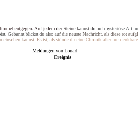
H
i
m
m
e
l
e
n
t
g
e
g
e
n
.
A
u
f
j
e
d
e
m
d
e
r
S
t
e
i
n
e
k
a
n
n
s
t
d
u
a
u
f
m
y
s
t
e
r
i
ö
s
e
A
r
t
u
b
i
s
t
.
G
e
b
a
n
n
t
b
l
i
c
k
s
t
d
u
a
l
s
o
a
u
f
d
i
e
n
e
u
s
t
e
N
a
c
h
r
i
c
h
t
,
a
l
s
d
i
e
s
e
r
o
t
a
u
f
g
l
n
e
i
n
s
e
h
e
n
k
a
n
n
s
t
.
E
s
i
s
t
,
a
l
s
s
t
ü
n
d
e
d
i
r
e
i
n
e
C
h
r
o
n
i
k
a
l
l
e
r
n
u
r
d
e
n
k
b
a
r
e
Meldungen von Lonari
Ereignis