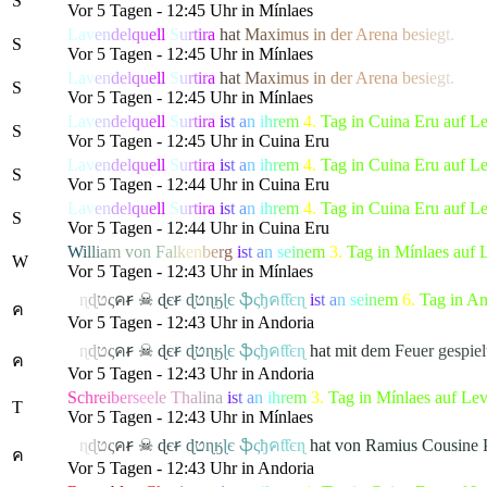
S
Vor 5 Tagen - 12:45 Uhr in Mínlaes
Lav
en
del
qu
e
ll
S
u
r
t
ir
a
h
a
t
M
a
x
i
m
us
i
n
d
e
r
Are
n
a
b
e
s
i
e
g
t.
S
Vor 5 Tagen - 12:45 Uhr in Mínlaes
Lav
en
del
qu
e
ll
S
u
r
t
ir
a
h
a
t
M
a
x
i
m
us
i
n
d
e
r
Are
n
a
b
e
s
i
e
g
t.
S
Vor 5 Tagen - 12:45 Uhr in Mínlaes
Lav
en
del
qu
e
ll
S
u
r
t
ir
a
i
s
t
a
n
i
h
r
e
m
4.
Tag in Cuina Eru auf L
S
Vor 5 Tagen - 12:45 Uhr in Cuina Eru
Lav
en
del
qu
e
ll
S
u
r
t
ir
a
i
s
t
a
n
i
h
r
e
m
4.
Tag in Cuina Eru auf L
S
Vor 5 Tagen - 12:44 Uhr in Cuina Eru
Lav
en
del
qu
e
ll
S
u
r
t
ir
a
i
s
t
a
n
i
h
r
e
m
4.
Tag in Cuina Eru auf L
S
Vor 5 Tagen - 12:44 Uhr in Cuina Eru
W
i
l
l
i
a
m
v
o
n
F
a
l
k
e
n
b
e
r
g
i
s
t
a
n
s
e
i
n
e
m
3.
Tag in Mínlaes auf 
W
Vor 5 Tagen - 12:43 Uhr in Mínlaes
ค
ɳ
ɖ
ט
ς
ค
ꞧ
☠
ɖ
є
ꞧ
ɖ
ט
ɳ
ӄ
ɭ
є
ֆ
ς
ђ
ค
ƭƭєɳ
i
s
t
a
n
s
e
i
n
e
m
6.
Tag in An
ค
Vor 5 Tagen - 12:43 Uhr in Andoria
ค
ɳ
ɖ
ט
ς
ค
ꞧ
☠
ɖ
є
ꞧ
ɖ
ט
ɳ
ӄ
ɭ
є
ֆ
ς
ђ
ค
ƭƭєɳ
h
a
t
m
i
t
d
e
m
F
e
u
e
r
gespi
e
l
ค
Vor 5 Tagen - 12:43 Uhr in Andoria
S
c
h
r
e
i
b
e
r
s
e
e
l
e
T
h
a
l
i
n
a
i
s
t
a
n
i
h
r
e
m
3.
Tag in Mínlaes auf Le
T
Vor 5 Tagen - 12:43 Uhr in Mínlaes
ค
ɳ
ɖ
ט
ς
ค
ꞧ
☠
ɖ
є
ꞧ
ɖ
ט
ɳ
ӄ
ɭ
є
ֆ
ς
ђ
ค
ƭƭєɳ
h
a
t
v
o
n
R
a
m
i
u
s
C
o
u
s
i
n
e
ค
Vor 5 Tagen - 12:43 Uhr in Andoria