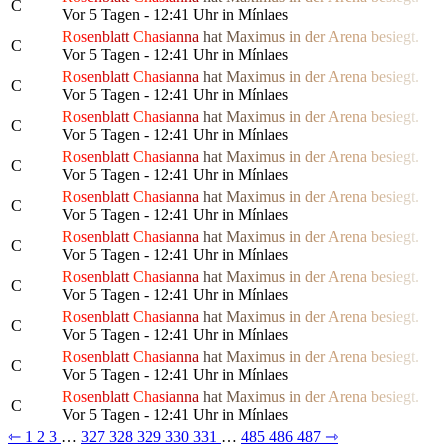
C
Vor 5 Tagen - 12:41 Uhr in Mínlaes
Ro
s
e
n
bl
a
tt
Ch
a
s
ia
n
n
a
h
a
t
M
a
x
i
m
us
i
n
d
e
r
Are
n
a
b
e
s
i
e
g
t.
C
Vor 5 Tagen - 12:41 Uhr in Mínlaes
Ro
s
e
n
bl
a
tt
Ch
a
s
ia
n
n
a
h
a
t
M
a
x
i
m
us
i
n
d
e
r
Are
n
a
b
e
s
i
e
g
t.
C
Vor 5 Tagen - 12:41 Uhr in Mínlaes
Ro
s
e
n
bl
a
tt
Ch
a
s
ia
n
n
a
h
a
t
M
a
x
i
m
us
i
n
d
e
r
Are
n
a
b
e
s
i
e
g
t.
C
Vor 5 Tagen - 12:41 Uhr in Mínlaes
Ro
s
e
n
bl
a
tt
Ch
a
s
ia
n
n
a
h
a
t
M
a
x
i
m
us
i
n
d
e
r
Are
n
a
b
e
s
i
e
g
t.
C
Vor 5 Tagen - 12:41 Uhr in Mínlaes
Ro
s
e
n
bl
a
tt
Ch
a
s
ia
n
n
a
h
a
t
M
a
x
i
m
us
i
n
d
e
r
Are
n
a
b
e
s
i
e
g
t.
C
Vor 5 Tagen - 12:41 Uhr in Mínlaes
Ro
s
e
n
bl
a
tt
Ch
a
s
ia
n
n
a
h
a
t
M
a
x
i
m
us
i
n
d
e
r
Are
n
a
b
e
s
i
e
g
t.
C
Vor 5 Tagen - 12:41 Uhr in Mínlaes
Ro
s
e
n
bl
a
tt
Ch
a
s
ia
n
n
a
h
a
t
M
a
x
i
m
us
i
n
d
e
r
Are
n
a
b
e
s
i
e
g
t.
C
Vor 5 Tagen - 12:41 Uhr in Mínlaes
Ro
s
e
n
bl
a
tt
Ch
a
s
ia
n
n
a
h
a
t
M
a
x
i
m
us
i
n
d
e
r
Are
n
a
b
e
s
i
e
g
t.
C
Vor 5 Tagen - 12:41 Uhr in Mínlaes
Ro
s
e
n
bl
a
tt
Ch
a
s
ia
n
n
a
h
a
t
M
a
x
i
m
us
i
n
d
e
r
Are
n
a
b
e
s
i
e
g
t.
C
Vor 5 Tagen - 12:41 Uhr in Mínlaes
Ro
s
e
n
bl
a
tt
Ch
a
s
ia
n
n
a
h
a
t
M
a
x
i
m
us
i
n
d
e
r
Are
n
a
b
e
s
i
e
g
t.
C
Vor 5 Tagen - 12:41 Uhr in Mínlaes
⇽
1
2
3
…
327
328
329
330
331
…
485
486
487
⇾