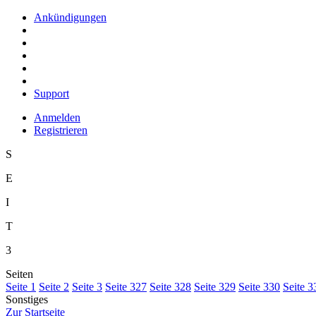
Ankündigungen
Support
Anmelden
Registrieren
S
E
I
T
3
Seiten
S
eite 1
S
e
ite 2
Se
i
te 3
Sei
t
e 327
Seite
3
28
Seite 3
2
9
Seite 33
0
Seite 3
Sonstiges
Z
ur Startseite