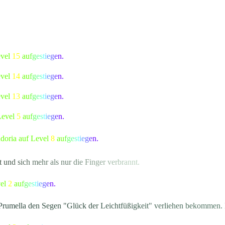
evel
15
a
u
f
g
e
s
t
i
e
g
e
n.
evel
14
a
u
f
g
e
s
t
i
e
g
e
n.
evel
13
a
u
f
g
e
s
t
i
e
g
e
n.
Level
5
a
u
f
g
e
s
t
i
e
g
e
n.
doria auf Level
8
a
u
f
g
e
s
t
i
e
g
e
n.
t
u
n
d
s
i
c
h
m
e
h
r
als n
u
r
d
i
e
F
i
n
g
e
r
v
e
r
b
r
a
nnt.
vel
2
a
u
f
g
e
s
t
i
e
g
e
n.
P
r
u
m
e
l
l
a
d
e
n
S
e
g
en "Glüc
k
d
e
r
L
e
i
c
h
t
f
ü
ß
i
g
k
e
i
t
"
v
e
r
l
i
e
h
e
n
b
e
k
o
m
m
e
n.