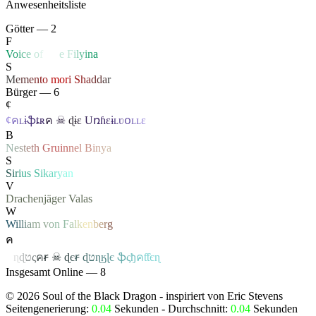
Anwesenheitsliste
Götter — 2
F
V
o
i
c
e
o
f
Li
f
e
F
i
l
y
i
n
a
S
M
e
m
e
n
t
o
mo
r
i
S
h
a
d
d
a
r
Bürger — 6
¢
¢
ค
ʟ
ɨ
ֆ
ȶ
ʀ
ค
☠
ɖ
ɨ
ɛ
U
ռɦ
ɛ
ɨ
ʟ
ʋ
օ
ʟ
ʟ
ɛ
B
N
e
s
t
e
t
h
G
ru
i
n
n
e
l
B
i
n
y
a
S
S
i
r
i
u
s
S
i
k
a
r
y
a
n
V
Drachenjäger
Valas
W
W
i
l
l
i
a
m
v
o
n
F
a
l
k
e
n
b
e
r
g
ค
ค
ɳ
ɖ
ט
ς
ค
ꞧ
☠
ɖ
є
ꞧ
ɖ
ט
ɳ
ӄ
ɭ
є
ֆ
ς
ђ
ค
ƭƭєɳ
Insgesamt Online — 8
©
2026
Soul of the Black Dragon
- inspiriert von Eric Stevens
Seitengenerierung:
0.04
Sekunden - Durchschnitt:
0.04
Sekunden