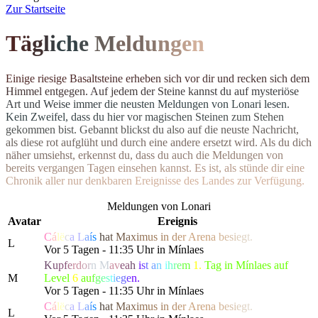
Z
ur Startseite
T
ä
g
l
i
c
h
e
M
el
d
u
n
g
e
n
E
i
n
i
g
e
r
i
e
s
i
g
e
B
a
s
a
l
t
s
t
e
i
n
e
e
r
h
e
b
e
n
s
i
c
h
v
o
r
d
i
r
u
n
d
r
e
c
k
e
n
s
i
c
h
d
e
m
H
i
m
m
e
l
e
n
t
g
e
g
e
n
.
A
u
f
j
e
d
e
m
d
e
r
S
t
e
i
n
e
k
a
n
n
s
t
d
u
a
u
f
m
y
s
t
e
r
i
ö
s
e
A
r
t
u
n
d
W
e
i
s
e
i
m
m
e
r
d
i
e
n
e
u
s
t
e
n Meldungen von Lonari lesen.
Ke
i
n
Z
w
e
i
f
e
l
,
d
a
s
s
d
u
h
i
e
r
v
o
r
m
a
g
i
s
c
h
e
n
S
t
e
i
n
e
n
z
u
m
S
t
e
h
e
n
g
e
k
o
m
m
e
n
b
i
s
t
.
G
e
b
a
n
n
t
b
l
i
c
k
s
t
d
u
a
l
s
o
a
u
f
d
i
e
n
e
u
s
t
e
N
a
c
h
r
i
c
h
t
,
a
l
s
d
i
e
s
e
r
o
t
a
u
f
g
l
ü
h
t
u
n
d
d
u
r
c
h
e
i
n
e
andere ersetzt wird. Als du dich
n
ä
h
e
r
u
m
s
i
e
h
s
t
,
e
r
k
e
n
n
s
t
d
u
,
d
a
s
s
d
u
a
u
c
h
d
i
e
M
e
l
d
u
n
g
e
n
v
o
n
b
e
r
e
i
t
s
v
e
r
g
a
n
g
e
n
T
a
g
e
n
e
i
n
s
e
h
e
n
k
a
n
n
s
t
.
E
s
i
s
t
,
a
l
s
s
t
ü
n
d
e
d
i
r
e
i
n
e
C
h
r
o
n
i
k
a
l
l
e
r
n
u
r
d
e
n
k
b
a
r
e
n
E
r
e
i
g
n
isse des Landes zur Verfügung.
Meldungen von Lonari
Avatar
Ereignis
C
á
l
ë
c
a
L
a
í
s
h
a
t
M
a
x
i
m
us
i
n
d
e
r
Are
n
a
b
e
s
i
e
g
t.
L
Vor 5 Tagen - 11:35 Uhr in Mínlaes
K
u
p
f
e
r
d
o
r
n
M
a
v
e
a
h
i
s
t
a
n
i
h
r
e
m
1.
Tag in Mínlaes auf
M
Level
6
a
u
f
g
e
s
t
i
e
g
e
n.
Vor 5 Tagen - 11:35 Uhr in Mínlaes
C
á
l
ë
c
a
L
a
í
s
h
a
t
M
a
x
i
m
us
i
n
d
e
r
Are
n
a
b
e
s
i
e
g
t.
L