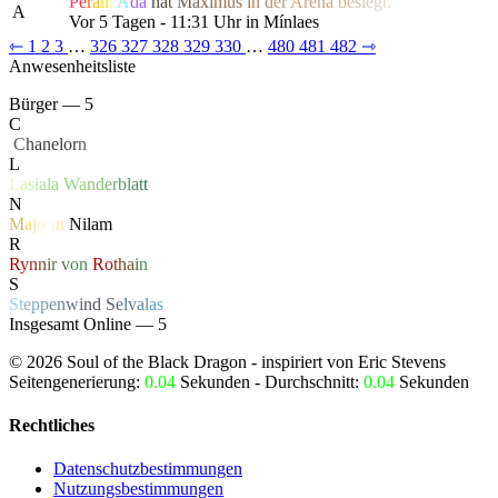
P
e
r
a
h
t
A
da
h
a
t
M
a
x
i
m
us
i
n
d
e
r
Are
n
a
b
e
s
i
e
g
t.
A
Vor 5 Tagen - 11:31 Uhr in Mínlaes
⇽
1
2
3
…
326
327
328
329
330
…
480
481
482
⇾
Anwesenheitsliste
Bürger — 5
C
‏
C
hanelor
n
L
L
a
s
i
a
l
a
W
a
n
d
e
r
b
l
a
t
t
N
M
a
j
o
r
i
n
Nilam
R
R
y
n
n
i
r
v
o
n
R
o
t
h
a
i
n
S
S
t
e
p
p
e
n
w
i
n
d
S
e
l
v
a
l
a
s
Insgesamt Online — 5
©
2026
Soul of the Black Dragon
- inspiriert von Eric Stevens
Seitengenerierung:
0.04
Sekunden - Durchschnitt:
0.04
Sekunden
Rechtliches
Datenschutzbestimmungen
Nutzungsbestimmungen