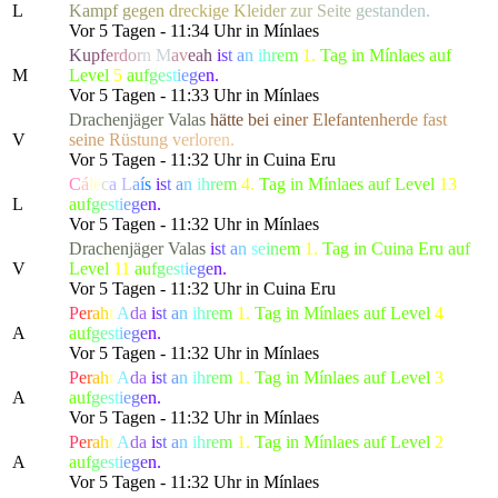
L
K
a
m
p
f
g
e
g
e
n
d
r
eckig
e
K
l
e
i
d
e
r
z
u
r
S
e
i
t
e
g
e
s
t
a
nden.
Vor 5 Tagen - 11:34 Uhr in Mínlaes
K
u
p
f
e
r
d
o
r
n
M
a
v
e
a
h
i
s
t
a
n
i
h
r
e
m
1.
Tag in Mínlaes auf
M
Level
5
a
u
f
g
e
s
t
i
e
g
e
n.
Vor 5 Tagen - 11:33 Uhr in Mínlaes
Drachenjäger
Valas
h
ä
t
t
e
b
e
i
e
i
n
e
r
Ele
f
a
n
t
e
n
h
e
r
d
e
f
a
s
t
V
se
i
n
e
R
ü
s
t
u
n
g
v
e
r
l
o
r
en.
Vor 5 Tagen - 11:32 Uhr in Cuina Eru
C
á
l
ë
c
a
L
a
í
s
i
s
t
a
n
i
h
r
e
m
4.
Tag in Mínlaes auf Level
13
L
a
u
f
g
e
s
t
i
e
g
e
n.
Vor 5 Tagen - 11:32 Uhr in Mínlaes
Drachenjäger
Valas
i
s
t
a
n
s
e
i
n
e
m
1.
Tag in Cuina Eru auf
V
Level
11
a
u
f
g
e
s
t
i
e
g
e
n.
Vor 5 Tagen - 11:32 Uhr in Cuina Eru
P
e
r
a
h
t
A
da
i
s
t
a
n
i
h
r
e
m
1.
Tag in Mínlaes auf Level
4
A
a
u
f
g
e
s
t
i
e
g
e
n.
Vor 5 Tagen - 11:32 Uhr in Mínlaes
P
e
r
a
h
t
A
da
i
s
t
a
n
i
h
r
e
m
1.
Tag in Mínlaes auf Level
3
A
a
u
f
g
e
s
t
i
e
g
e
n.
Vor 5 Tagen - 11:32 Uhr in Mínlaes
P
e
r
a
h
t
A
da
i
s
t
a
n
i
h
r
e
m
1.
Tag in Mínlaes auf Level
2
A
a
u
f
g
e
s
t
i
e
g
e
n.
Vor 5 Tagen - 11:32 Uhr in Mínlaes