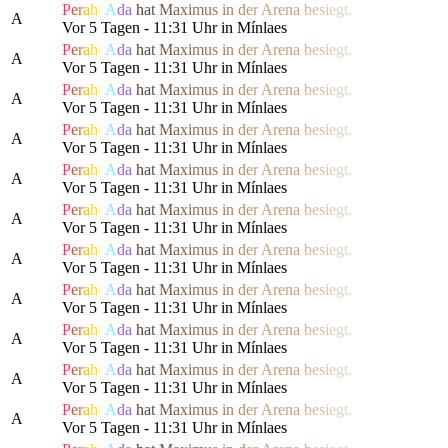
P
e
r
a
h
t
A
da
h
a
t
M
a
x
i
m
us
i
n
d
e
r
Are
n
a
b
e
s
i
e
g
t.
A
Vor 5 Tagen - 11:31 Uhr in Mínlaes
P
e
r
a
h
t
A
da
h
a
t
M
a
x
i
m
us
i
n
d
e
r
Are
n
a
b
e
s
i
e
g
t.
A
Vor 5 Tagen - 11:31 Uhr in Mínlaes
P
e
r
a
h
t
A
da
h
a
t
M
a
x
i
m
us
i
n
d
e
r
Are
n
a
b
e
s
i
e
g
t.
A
Vor 5 Tagen - 11:31 Uhr in Mínlaes
P
e
r
a
h
t
A
da
h
a
t
M
a
x
i
m
us
i
n
d
e
r
Are
n
a
b
e
s
i
e
g
t.
A
Vor 5 Tagen - 11:31 Uhr in Mínlaes
P
e
r
a
h
t
A
da
h
a
t
M
a
x
i
m
us
i
n
d
e
r
Are
n
a
b
e
s
i
e
g
t.
A
Vor 5 Tagen - 11:31 Uhr in Mínlaes
P
e
r
a
h
t
A
da
h
a
t
M
a
x
i
m
us
i
n
d
e
r
Are
n
a
b
e
s
i
e
g
t.
A
Vor 5 Tagen - 11:31 Uhr in Mínlaes
P
e
r
a
h
t
A
da
h
a
t
M
a
x
i
m
us
i
n
d
e
r
Are
n
a
b
e
s
i
e
g
t.
A
Vor 5 Tagen - 11:31 Uhr in Mínlaes
P
e
r
a
h
t
A
da
h
a
t
M
a
x
i
m
us
i
n
d
e
r
Are
n
a
b
e
s
i
e
g
t.
A
Vor 5 Tagen - 11:31 Uhr in Mínlaes
P
e
r
a
h
t
A
da
h
a
t
M
a
x
i
m
us
i
n
d
e
r
Are
n
a
b
e
s
i
e
g
t.
A
Vor 5 Tagen - 11:31 Uhr in Mínlaes
P
e
r
a
h
t
A
da
h
a
t
M
a
x
i
m
us
i
n
d
e
r
Are
n
a
b
e
s
i
e
g
t.
A
Vor 5 Tagen - 11:31 Uhr in Mínlaes
P
e
r
a
h
t
A
da
h
a
t
M
a
x
i
m
us
i
n
d
e
r
Are
n
a
b
e
s
i
e
g
t.
A
Vor 5 Tagen - 11:31 Uhr in Mínlaes