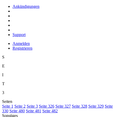
Ankündigungen
Support
Anmelden
Registrieren
S
E
I
T
3
Seiten
S
eite 1
S
e
ite 2
Se
i
te 3
Sei
t
e 326
Seite
3
27
Seite 3
2
8
Seite 32
9
Seite
33
0
Seite
4
80
Seite 4
8
1
Seite 482
Sonstiges