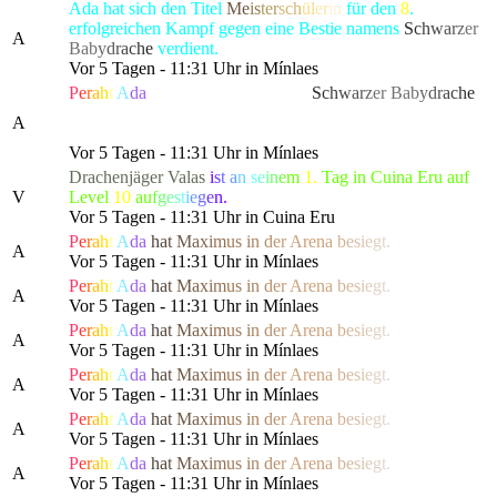
Ada hat sich den Titel
Me
is
ter
sch
ül
er
in
für den
8
.
erfolgreichen Kampf gegen eine Bestie namens
S
c
h
w
a
r
z
er
A
Ba
b
y
d
r
a
c
h
e
verdient.
Vor 5 Tagen - 11:31 Uhr in Mínlaes
P
e
r
a
h
t
A
da
hat die gefürchtete, als
S
c
h
w
a
r
z
er Ba
b
y
d
r
a
c
h
e
bekannte Kreatur besiegt, die alle Bewohner von Lonari in
A
Angst und Schrecken versetzte.
Vor 5 Tagen - 11:31 Uhr in Mínlaes
Drachenjäger
Valas
i
s
t
a
n
s
e
i
n
e
m
1.
Tag in Cuina Eru auf
V
Level
10
a
u
f
g
e
s
t
i
e
g
e
n.
Vor 5 Tagen - 11:31 Uhr in Cuina Eru
P
e
r
a
h
t
A
da
h
a
t
M
a
x
i
m
us
i
n
d
e
r
Are
n
a
b
e
s
i
e
g
t.
A
Vor 5 Tagen - 11:31 Uhr in Mínlaes
P
e
r
a
h
t
A
da
h
a
t
M
a
x
i
m
us
i
n
d
e
r
Are
n
a
b
e
s
i
e
g
t.
A
Vor 5 Tagen - 11:31 Uhr in Mínlaes
P
e
r
a
h
t
A
da
h
a
t
M
a
x
i
m
us
i
n
d
e
r
Are
n
a
b
e
s
i
e
g
t.
A
Vor 5 Tagen - 11:31 Uhr in Mínlaes
P
e
r
a
h
t
A
da
h
a
t
M
a
x
i
m
us
i
n
d
e
r
Are
n
a
b
e
s
i
e
g
t.
A
Vor 5 Tagen - 11:31 Uhr in Mínlaes
P
e
r
a
h
t
A
da
h
a
t
M
a
x
i
m
us
i
n
d
e
r
Are
n
a
b
e
s
i
e
g
t.
A
Vor 5 Tagen - 11:31 Uhr in Mínlaes
P
e
r
a
h
t
A
da
h
a
t
M
a
x
i
m
us
i
n
d
e
r
Are
n
a
b
e
s
i
e
g
t.
A
Vor 5 Tagen - 11:31 Uhr in Mínlaes