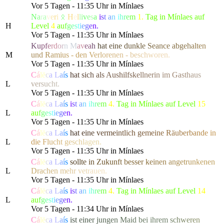
Vor 5 Tagen - 11:35 Uhr in Mínlaes
N
a
r
a
v
e
r
i
ᛟ
H
e
l
l
i
v
e
s
a
i
s
t
a
n
i
h
r
e
m
1.
Tag in Mínlaes auf
H
Level
4
a
u
f
g
e
s
t
i
e
g
e
n.
Vor 5 Tagen - 11:35 Uhr in Mínlaes
K
u
p
f
e
r
d
o
r
n
M
a
v
e
a
h
h
a
t
e
i
n
e
d
u
n
k
l
e
S
e
a
n
ce ab
g
e
h
a
l
t
e
n
M
u
n
d
R
a
m
i
u
s
- de
n
V
e
r
l
o
r
e
n
e
n
-
b
e
s
c
h
w
o
ren.
Vor 5 Tagen - 11:35 Uhr in Mínlaes
C
á
l
ë
c
a
L
a
í
s
h
a
t
s
i
c
h
a
l
s
Aush
i
l
f
s
k
e
l
l
n
e
r
i
n
im
G
a
s
t
h
a
u
s
L
v
e
r
s
u
c
h
t.
Vor 5 Tagen - 11:35 Uhr in Mínlaes
C
á
l
ë
c
a
L
a
í
s
i
s
t
a
n
i
h
r
e
m
4.
Tag in Mínlaes auf Level
15
L
a
u
f
g
e
s
t
i
e
g
e
n.
Vor 5 Tagen - 11:35 Uhr in Mínlaes
C
á
l
ë
c
a
L
a
í
s
h
a
t
e
i
n
e
v
e
r
m
e
i
n
t
l
ich
g
e
m
e
i
n
e
R
ä
u
b
e
r
b
a
n
d
e
in
L
d
i
e
F
l
u
c
h
t
g
e
s
c
h
l
a
gen.
Vor 5 Tagen - 11:35 Uhr in Mínlaes
C
á
l
ë
c
a
L
a
í
s
s
o
l
l
t
e
i
n
Z
u
k
u
n
f
t
bess
e
r
k
e
i
n
e
n
a
n
g
e
t
r
u
n
k
ene
n
L
D
r
a
c
h
e
n
m
e
h
r
v
e
t
r
a
uen.
Vor 5 Tagen - 11:35 Uhr in Mínlaes
C
á
l
ë
c
a
L
a
í
s
i
s
t
a
n
i
h
r
e
m
4.
Tag in Mínlaes auf Level
14
L
a
u
f
g
e
s
t
i
e
g
e
n.
Vor 5 Tagen - 11:34 Uhr in Mínlaes
C
á
l
ë
c
a
L
a
í
s
i
s
t
e
i
n
e
r
j
u
n
g
e
n
M
a
i
d
b
e
i ihre
m
s
c
h
w
e
r
e
n