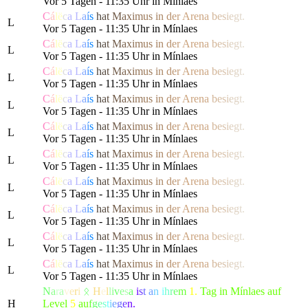
Vor 5 Tagen - 11:35 Uhr in Mínlaes
C
á
l
ë
c
a
L
a
í
s
h
a
t
M
a
x
i
m
us
i
n
d
e
r
Are
n
a
b
e
s
i
e
g
t.
L
Vor 5 Tagen - 11:35 Uhr in Mínlaes
C
á
l
ë
c
a
L
a
í
s
h
a
t
M
a
x
i
m
us
i
n
d
e
r
Are
n
a
b
e
s
i
e
g
t.
L
Vor 5 Tagen - 11:35 Uhr in Mínlaes
C
á
l
ë
c
a
L
a
í
s
h
a
t
M
a
x
i
m
us
i
n
d
e
r
Are
n
a
b
e
s
i
e
g
t.
L
Vor 5 Tagen - 11:35 Uhr in Mínlaes
C
á
l
ë
c
a
L
a
í
s
h
a
t
M
a
x
i
m
us
i
n
d
e
r
Are
n
a
b
e
s
i
e
g
t.
L
Vor 5 Tagen - 11:35 Uhr in Mínlaes
C
á
l
ë
c
a
L
a
í
s
h
a
t
M
a
x
i
m
us
i
n
d
e
r
Are
n
a
b
e
s
i
e
g
t.
L
Vor 5 Tagen - 11:35 Uhr in Mínlaes
C
á
l
ë
c
a
L
a
í
s
h
a
t
M
a
x
i
m
us
i
n
d
e
r
Are
n
a
b
e
s
i
e
g
t.
L
Vor 5 Tagen - 11:35 Uhr in Mínlaes
C
á
l
ë
c
a
L
a
í
s
h
a
t
M
a
x
i
m
us
i
n
d
e
r
Are
n
a
b
e
s
i
e
g
t.
L
Vor 5 Tagen - 11:35 Uhr in Mínlaes
C
á
l
ë
c
a
L
a
í
s
h
a
t
M
a
x
i
m
us
i
n
d
e
r
Are
n
a
b
e
s
i
e
g
t.
L
Vor 5 Tagen - 11:35 Uhr in Mínlaes
C
á
l
ë
c
a
L
a
í
s
h
a
t
M
a
x
i
m
us
i
n
d
e
r
Are
n
a
b
e
s
i
e
g
t.
L
Vor 5 Tagen - 11:35 Uhr in Mínlaes
C
á
l
ë
c
a
L
a
í
s
h
a
t
M
a
x
i
m
us
i
n
d
e
r
Are
n
a
b
e
s
i
e
g
t.
L
Vor 5 Tagen - 11:35 Uhr in Mínlaes
N
a
r
a
v
e
r
i
ᛟ
H
e
l
l
i
v
e
s
a
i
s
t
a
n
i
h
r
e
m
1.
Tag in Mínlaes auf
H
Level
5
a
u
f
g
e
s
t
i
e
g
e
n.