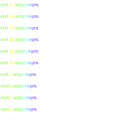
Level
15
a
u
f
g
e
s
t
i
e
g
e
n.
Level
14
a
u
f
g
e
s
t
i
e
g
e
n.
Level
13
a
u
f
g
e
s
t
i
e
g
e
n.
Level
12
a
u
f
g
e
s
t
i
e
g
e
n.
Level
11
a
u
f
g
e
s
t
i
e
g
e
n.
Level
10
a
u
f
g
e
s
t
i
e
g
e
n.
Level
9
a
u
f
g
e
s
t
i
e
g
e
n.
Level
4
a
u
f
g
e
s
t
i
e
g
e
n.
Level
3
a
u
f
g
e
s
t
i
e
g
e
n.
Level
2
a
u
f
g
e
s
t
i
e
g
e
n.