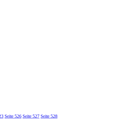
23
Seite
5
26
Seite 52
7
Seite 52
8