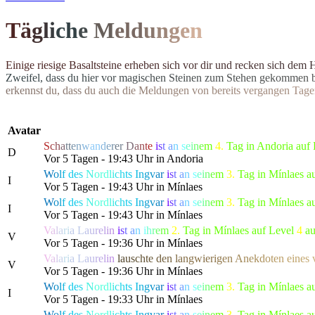
T
ä
g
l
i
c
h
e
M
el
d
u
n
g
e
n
E
i
n
i
g
e
r
i
e
s
i
g
e
B
a
s
a
l
t
s
t
e
i
n
e
e
r
h
e
b
e
n
s
i
c
h
v
o
r
d
i
r
u
n
d
r
e
c
k
e
n
s
i
c
h
d
e
m
Z
w
e
i
f
e
l
,
d
a
s
s
d
u
h
i
e
r
v
o
r
m
a
g
i
s
c
h
e
n
S
t
e
i
n
e
n
z
u
m
S
t
e
h
e
n
g
e
k
o
m
m
e
n
e
r
k
e
n
n
s
t
d
u
,
d
a
s
s
d
u
a
u
c
h
d
i
e
M
e
l
d
u
n
g
e
n
v
o
n
b
e
r
e
i
t
s
v
e
r
g
a
n
g
e
n
T
a
g
e
Avatar
S
c
h
a
t
t
e
n
w
a
n
d
e
r
e
r
D
a
n
t
e
i
s
t
a
n
s
e
i
n
e
m
4.
Tag in Andoria auf
D
Vor 5 Tagen - 19:43 Uhr in Andoria
W
o
l
f
d
e
s
N
or
d
l
i
c
h
t
s
I
n
g
v
a
r
i
s
t
a
n
s
e
i
n
e
m
3.
Tag in Mínlaes a
I
Vor 5 Tagen - 19:43 Uhr in Mínlaes
W
o
l
f
d
e
s
N
or
d
l
i
c
h
t
s
I
n
g
v
a
r
i
s
t
a
n
s
e
i
n
e
m
3.
Tag in Mínlaes a
I
Vor 5 Tagen - 19:43 Uhr in Mínlaes
V
a
l
a
r
i
a
L
a
u
r
e
l
i
n
i
s
t
a
n
i
h
r
e
m
2.
Tag in Mínlaes auf Level
4
a
V
Vor 5 Tagen - 19:36 Uhr in Mínlaes
V
a
l
a
r
i
a
L
a
u
r
e
l
i
n
l
a
u
s
c
h
t
e
d
e
n
l
a
n
gwi
e
r
i
g
e
n
A
n
e
k
d
o
t
e
n
ei
n
e
s
V
Vor 5 Tagen - 19:36 Uhr in Mínlaes
W
o
l
f
d
e
s
N
or
d
l
i
c
h
t
s
I
n
g
v
a
r
i
s
t
a
n
s
e
i
n
e
m
3.
Tag in Mínlaes a
I
Vor 5 Tagen - 19:33 Uhr in Mínlaes
W
o
l
f
d
e
s
N
or
d
l
i
c
h
t
s
I
n
g
v
a
r
i
s
t
a
n
s
e
i
n
e
m
3.
Tag in Mínlaes a