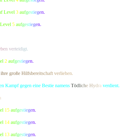
uf Level
3
a
u
f
g
e
s
t
i
e
g
e
n.
 Level
5
a
u
f
g
e
s
t
i
e
g
e
n.
e
b
e
n
v
e
r
t
e
i
d
i
gt.
vel
2
a
u
f
g
e
s
t
i
e
g
e
n.
i
h
r
e
große
H
i
l
f
s
b
e
r
e
i
t
s
c
h
a
f
t
v
e
r
l
i
e
h
e
n.
chen Kampf gegen eine Bestie namens
T
ö
d
l
i
c
h
e
H
y
d
r
a
verdient.
a
bekannte Kreatur besiegt, die alle Bewohner von Lonari in Angst und
vel
15
a
u
f
g
e
s
t
i
e
g
e
n.
vel
14
a
u
f
g
e
s
t
i
e
g
e
n.
vel
13
a
u
f
g
e
s
t
i
e
g
e
n.