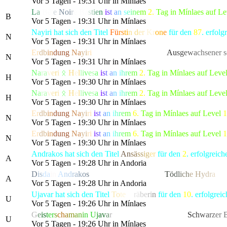
Vor 5 Tagen - 19:31 Uhr in Mínlaes
L
a
Bê
t
e
No
i
r
e
B
a
s
t
i
e
n
i
s
t
a
n
s
e
i
n
e
m
2.
Tag in Mínlaes auf L
B
Vor 5 Tagen - 19:31 Uhr in Mínlaes
Nayiri hat sich den Titel
Fü
rs
ti
n d
er
Kr
on
e
für den
87
. erfol
N
Vor 5 Tagen - 19:31 Uhr in Mínlaes
Er
db
in
dung
Na
yi
ri
hat die gefürchtete, als
A
u
s
g
e
w
a
chsener 
N
Vor 5 Tagen - 19:31 Uhr in Mínlaes
N
a
r
a
v
e
r
i
ᛟ
H
e
l
l
i
v
e
s
a
i
s
t
a
n
i
h
r
e
m
2.
Tag in Mínlaes auf Leve
H
Vor 5 Tagen - 19:30 Uhr in Mínlaes
N
a
r
a
v
e
r
i
ᛟ
H
e
l
l
i
v
e
s
a
i
s
t
a
n
i
h
r
e
m
2.
Tag in Mínlaes auf Leve
H
Vor 5 Tagen - 19:30 Uhr in Mínlaes
Er
db
in
dung
Na
yi
ri
i
s
t
a
n
i
h
r
e
m
6.
Tag in Mínlaes auf Level
1
N
Vor 5 Tagen - 19:30 Uhr in Mínlaes
Er
db
in
dung
Na
yi
ri
i
s
t
a
n
i
h
r
e
m
6.
Tag in Mínlaes auf Level
1
N
Vor 5 Tagen - 19:30 Uhr in Mínlaes
Andrakos hat sich den Titel
An
sä
ss
ig
er
für den
2
. erfolgrei
A
Vor 5 Tagen - 19:28 Uhr in Andoria
D
i
s
d
a
i
n
A
n
d
r
a
k
o
s
hat die gefürchtete, als
T
ö
d
l
i
c
h
e
H
y
d
r
a
bek
A
Vor 5 Tagen - 19:28 Uhr in Andoria
Ujavar hat sich den Titel
To
te
ng
rä
be
ri
n
für den
10
. erfolgre
U
Vor 5 Tagen - 19:26 Uhr in Mínlaes
G
e
i
s
t
e
r
s
c
h
a
m
a
n
i
n
U
j
a
v
a
r
hat die gefürchtete, als
S
c
h
w
a
r
z
er 
U
Vor 5 Tagen - 19:26 Uhr in Mínlaes