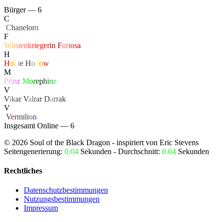
Bürger — 6
C
‏
C
hanelor
n
F
W
ü
s
t
e
n
k
r
i
e
g
e
r
i
n
F
u
r
i
o
s
a
H
H
o
l
l
i
e
H
o
l
l
o
w
M
P
r
i
n
z
M
o
r
e
p
h
i
n
e
V
V
i
k
a
r
V
a
lr
a
r
D
a
rr
a
k
V
‏
V
e
rmili
o
n
Insgesamt Online — 6
©
2026
Soul of the Black Dragon
- inspiriert von Eric Stevens
Seitengenerierung:
0.04
Sekunden - Durchschnitt:
0.04
Sekunden
Rechtliches
Datenschutzbestimmungen
Nutzungsbestimmungen
Impressum