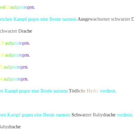
evel
2
a
u
f
g
e
s
t
i
e
g
e
n.
greichen Kampf gegen eine Bestie namens
A
u
s
g
e
w
a
chsener schwarze
r
schwarze
r
D
r
a
c
h
e
bekannte Kreatur besiegt, die alle Bewohner von Lona
l
9
a
u
f
g
e
s
t
i
e
g
e
n.
l
8
a
u
f
g
e
s
t
i
e
g
e
n.
5
a
u
f
g
e
s
t
i
e
g
e
n.
4
a
u
f
g
e
s
t
i
e
g
e
n.
chen Kampf gegen eine Bestie namens
T
ö
d
l
i
c
h
e
H
y
d
r
a
verdient.
annte Kreatur besiegt, die alle Bewohner von Lonari in Angst und Sch
ichen Kampf gegen eine Bestie namens
S
c
h
w
a
r
z
er Ba
b
y
d
r
a
c
h
e
verdient.
Ba
b
y
d
r
a
c
h
e
bekannte Kreatur besiegt, die alle Bewohner von Lonari in