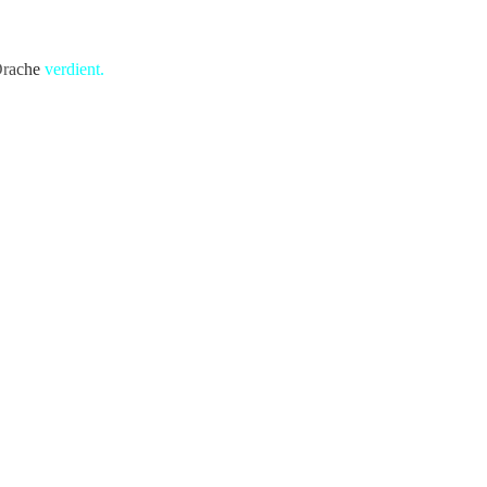
D
r
a
c
h
e
verdient.
ri in Angst und Schrecken versetzte.
recken versetzte.
 Angst und Schrecken versetzte.