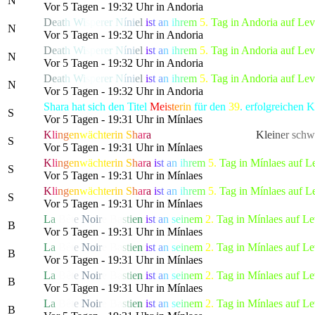
N
Vor 5 Tagen - 19:32 Uhr in Andoria
D
e
a
t
h
W
i
s
p
e
r
e
r
N
í
n
i
e
l
i
s
t
a
n
i
h
r
e
m
5.
Tag in Andoria auf Le
N
Vor 5 Tagen - 19:32 Uhr in Andoria
D
e
a
t
h
W
i
s
p
e
r
e
r
N
í
n
i
e
l
i
s
t
a
n
i
h
r
e
m
5.
Tag in Andoria auf Le
N
Vor 5 Tagen - 19:32 Uhr in Andoria
D
e
a
t
h
W
i
s
p
e
r
e
r
N
í
n
i
e
l
i
s
t
a
n
i
h
r
e
m
5.
Tag in Andoria auf Le
N
Vor 5 Tagen - 19:32 Uhr in Andoria
Shara hat sich den Titel
M
e
i
s
t
e
r
in
für den
39
. erfolgreichen
S
Vor 5 Tagen - 19:31 Uhr in Mínlaes
K
l
i
n
g
e
n
w
ä
c
h
t
e
r
i
n
S
h
a
r
a
hat die gefürchtete, als
K
l
e
i
n
e
r
schw
S
Vor 5 Tagen - 19:31 Uhr in Mínlaes
K
l
i
n
g
e
n
w
ä
c
h
t
e
r
i
n
S
h
a
r
a
i
s
t
a
n
i
h
r
e
m
5.
Tag in Mínlaes auf L
S
Vor 5 Tagen - 19:31 Uhr in Mínlaes
K
l
i
n
g
e
n
w
ä
c
h
t
e
r
i
n
S
h
a
r
a
i
s
t
a
n
i
h
r
e
m
5.
Tag in Mínlaes auf L
S
Vor 5 Tagen - 19:31 Uhr in Mínlaes
L
a
Bê
t
e
No
i
r
e
B
a
s
t
i
e
n
i
s
t
a
n
s
e
i
n
e
m
2.
Tag in Mínlaes auf L
B
Vor 5 Tagen - 19:31 Uhr in Mínlaes
L
a
Bê
t
e
No
i
r
e
B
a
s
t
i
e
n
i
s
t
a
n
s
e
i
n
e
m
2.
Tag in Mínlaes auf L
B
Vor 5 Tagen - 19:31 Uhr in Mínlaes
L
a
Bê
t
e
No
i
r
e
B
a
s
t
i
e
n
i
s
t
a
n
s
e
i
n
e
m
2.
Tag in Mínlaes auf L
B
Vor 5 Tagen - 19:31 Uhr in Mínlaes
L
a
Bê
t
e
No
i
r
e
B
a
s
t
i
e
n
i
s
t
a
n
s
e
i
n
e
m
2.
Tag in Mínlaes auf L
B