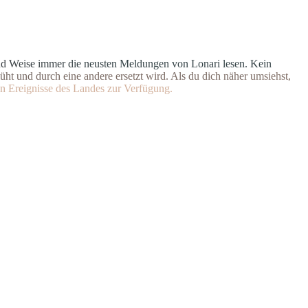
n
d
W
e
i
s
e
i
m
m
e
r
d
i
e
n
e
u
s
t
e
n Meldungen von Lonari lesen. Ke
i
n
ü
h
t
u
n
d
d
u
r
c
h
e
i
n
e
andere ersetzt wird. Als du dich
n
ä
h
e
r
u
m
s
i
e
h
s
t
,
n
E
r
e
i
g
n
isse des Landes zur Verfügung.