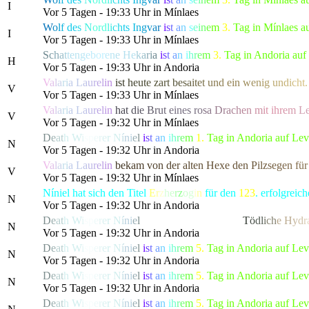
I
Vor 5 Tagen - 19:33 Uhr in Mínlaes
W
o
l
f
d
e
s
N
or
d
l
i
c
h
t
s
I
n
g
v
a
r
i
s
t
a
n
s
e
i
n
e
m
3.
Tag in Mínlaes a
I
Vor 5 Tagen - 19:33 Uhr in Mínlaes
S
c
h
a
t
t
e
n
g
e
b
o
r
e
n
e
H
e
k
a
r
i
a
i
s
t
a
n
i
h
r
e
m
3.
Tag in Andoria auf
H
Vor 5 Tagen - 19:33 Uhr in Andoria
V
a
l
a
r
i
a
L
a
u
r
e
l
i
n
i
s
t
h
e
u
t
e
z
art
b
e
s
a
i
t
e
t
u
n
d
ei
n
w
e
n
i
g
u
n
d
i
c
ht.
V
Vor 5 Tagen - 19:33 Uhr in Mínlaes
V
a
l
a
r
i
a
L
a
u
r
e
l
i
n
h
a
t
d
i
e
B
r
u
t
e
ines
r
o
s
a
D
r
a
c
h
e
n
m
i
t ih
r
e
m
L
V
Vor 5 Tagen - 19:32 Uhr in Mínlaes
D
e
a
t
h
W
i
s
p
e
r
e
r
N
í
n
i
e
l
i
s
t
a
n
i
h
r
e
m
1.
Tag in Andoria auf Le
N
Vor 5 Tagen - 19:32 Uhr in Andoria
V
a
l
a
r
i
a
L
a
u
r
e
l
i
n
b
e
k
a
m
v
o
n
d
e
r
a
l
t
e
n
H
exe de
n
P
i
l
z
s
e
g
e
n
f
ü
r
V
Vor 5 Tagen - 19:32 Uhr in Mínlaes
Níniel hat sich den Titel
E
r
z
h
e
r
z
o
g
i
n
für den
123
. erfolgrei
N
Vor 5 Tagen - 19:32 Uhr in Andoria
D
e
a
t
h
W
i
s
p
e
r
e
r
N
í
n
i
e
l
hat die gefürchtete, als
T
ö
d
l
i
c
h
e
H
y
d
r
N
Vor 5 Tagen - 19:32 Uhr in Andoria
D
e
a
t
h
W
i
s
p
e
r
e
r
N
í
n
i
e
l
i
s
t
a
n
i
h
r
e
m
5.
Tag in Andoria auf Le
N
Vor 5 Tagen - 19:32 Uhr in Andoria
D
e
a
t
h
W
i
s
p
e
r
e
r
N
í
n
i
e
l
i
s
t
a
n
i
h
r
e
m
5.
Tag in Andoria auf Le
N
Vor 5 Tagen - 19:32 Uhr in Andoria
D
e
a
t
h
W
i
s
p
e
r
e
r
N
í
n
i
e
l
i
s
t
a
n
i
h
r
e
m
5.
Tag in Andoria auf Le