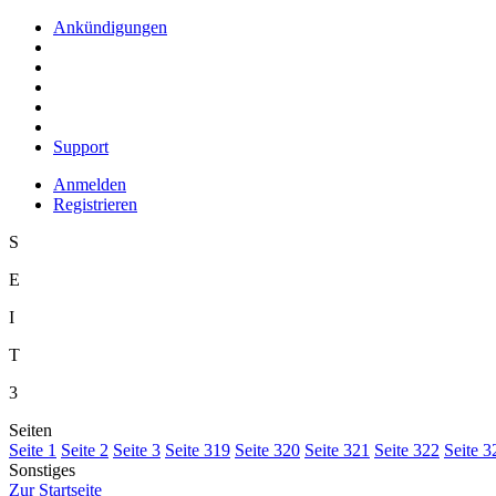
Ankündigungen
Support
Anmelden
Registrieren
S
E
I
T
3
Seiten
S
eite 1
S
e
ite 2
Se
i
te 3
Sei
t
e 319
Seite
3
20
Seite 3
2
1
Seite 322
Seite 3
Sonstiges
Z
ur Startseite