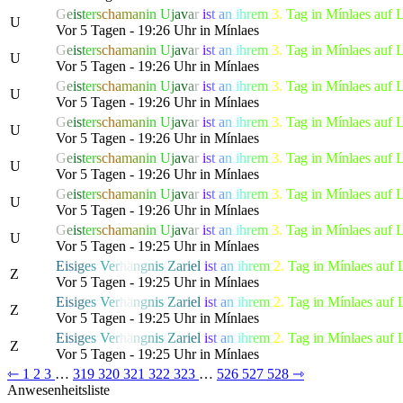
G
e
i
s
t
e
r
s
c
h
a
m
a
n
i
n
U
j
a
v
a
r
i
s
t
a
n
i
h
r
e
m
3.
Tag in Mínlaes auf 
U
Vor 5 Tagen - 19:26 Uhr in Mínlaes
G
e
i
s
t
e
r
s
c
h
a
m
a
n
i
n
U
j
a
v
a
r
i
s
t
a
n
i
h
r
e
m
3.
Tag in Mínlaes auf 
U
Vor 5 Tagen - 19:26 Uhr in Mínlaes
G
e
i
s
t
e
r
s
c
h
a
m
a
n
i
n
U
j
a
v
a
r
i
s
t
a
n
i
h
r
e
m
3.
Tag in Mínlaes auf 
U
Vor 5 Tagen - 19:26 Uhr in Mínlaes
G
e
i
s
t
e
r
s
c
h
a
m
a
n
i
n
U
j
a
v
a
r
i
s
t
a
n
i
h
r
e
m
3.
Tag in Mínlaes auf 
U
Vor 5 Tagen - 19:26 Uhr in Mínlaes
G
e
i
s
t
e
r
s
c
h
a
m
a
n
i
n
U
j
a
v
a
r
i
s
t
a
n
i
h
r
e
m
3.
Tag in Mínlaes auf 
U
Vor 5 Tagen - 19:26 Uhr in Mínlaes
G
e
i
s
t
e
r
s
c
h
a
m
a
n
i
n
U
j
a
v
a
r
i
s
t
a
n
i
h
r
e
m
3.
Tag in Mínlaes auf 
U
Vor 5 Tagen - 19:26 Uhr in Mínlaes
G
e
i
s
t
e
r
s
c
h
a
m
a
n
i
n
U
j
a
v
a
r
i
s
t
a
n
i
h
r
e
m
3.
Tag in Mínlaes auf 
U
Vor 5 Tagen - 19:25 Uhr in Mínlaes
E
i
s
i
g
e
s
V
e
r
h
ä
n
g
n
i
s
Z
a
r
i
e
l
i
s
t
a
n
i
h
r
e
m
2.
Tag in Mínlaes auf 
Z
Vor 5 Tagen - 19:25 Uhr in Mínlaes
E
i
s
i
g
e
s
V
e
r
h
ä
n
g
n
i
s
Z
a
r
i
e
l
i
s
t
a
n
i
h
r
e
m
2.
Tag in Mínlaes auf 
Z
Vor 5 Tagen - 19:25 Uhr in Mínlaes
E
i
s
i
g
e
s
V
e
r
h
ä
n
g
n
i
s
Z
a
r
i
e
l
i
s
t
a
n
i
h
r
e
m
2.
Tag in Mínlaes auf 
Z
Vor 5 Tagen - 19:25 Uhr in Mínlaes
⇽
1
2
3
…
319
320
321
322
323
…
526
527
528
⇾
Anwesenheitsliste