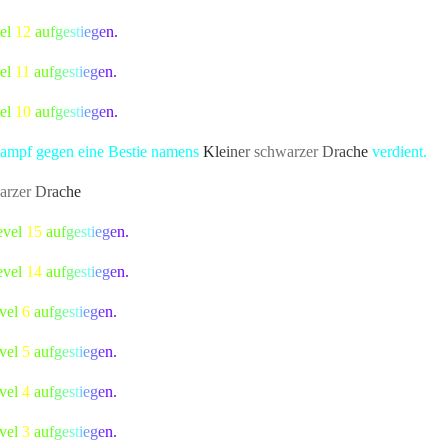
vel
12
a
u
f
g
e
s
t
i
e
g
e
n.
vel
11
a
u
f
g
e
s
t
i
e
g
e
n.
vel
10
a
u
f
g
e
s
t
i
e
g
e
n.
 Kampf gegen eine Bestie namens
K
l
e
i
n
e
r
schwarze
r
D
r
a
c
h
e
verdient.
arze
r
D
r
a
c
h
e
bekannte Kreatur besiegt, die alle Bewohner von Lonari i
evel
15
a
u
f
g
e
s
t
i
e
g
e
n.
evel
14
a
u
f
g
e
s
t
i
e
g
e
n.
evel
6
a
u
f
g
e
s
t
i
e
g
e
n.
evel
5
a
u
f
g
e
s
t
i
e
g
e
n.
evel
4
a
u
f
g
e
s
t
i
e
g
e
n.
evel
3
a
u
f
g
e
s
t
i
e
g
e
n.