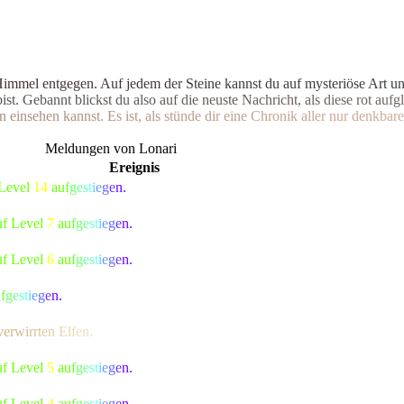
H
i
m
m
e
l
e
n
t
g
e
g
e
n
.
A
u
f
j
e
d
e
m
d
e
r
S
t
e
i
n
e
k
a
n
n
s
t
d
u
a
u
f
m
y
s
t
e
r
i
ö
s
e
A
r
t
u
b
i
s
t
.
G
e
b
a
n
n
t
b
l
i
c
k
s
t
d
u
a
l
s
o
a
u
f
d
i
e
n
e
u
s
t
e
N
a
c
h
r
i
c
h
t
,
a
l
s
d
i
e
s
e
r
o
t
a
u
f
g
l
n
e
i
n
s
e
h
e
n
k
a
n
n
s
t
.
E
s
i
s
t
,
a
l
s
s
t
ü
n
d
e
d
i
r
e
i
n
e
C
h
r
o
n
i
k
a
l
l
e
r
n
u
r
d
e
n
k
b
a
r
e
Meldungen von Lonari
Ereignis
 Level
14
a
u
f
g
e
s
t
i
e
g
e
n.
uf Level
7
a
u
f
g
e
s
t
i
e
g
e
n.
uf Level
6
a
u
f
g
e
s
t
i
e
g
e
n.
u
f
g
e
s
t
i
e
g
e
n.
v
e
r
w
i
r
r
t
e
n
E
l
f
en.
uf Level
5
a
u
f
g
e
s
t
i
e
g
e
n.
uf Level
4
a
u
f
g
e
s
t
i
e
g
e
n.