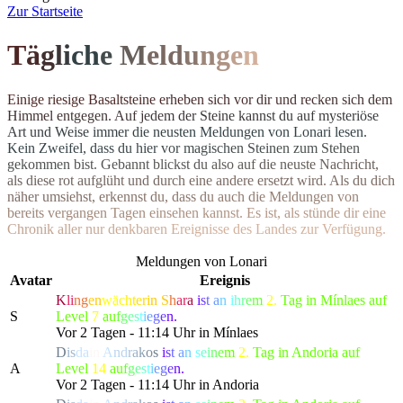
Z
ur Startseite
T
ä
g
l
i
c
h
e
M
el
d
u
n
g
e
n
E
i
n
i
g
e
r
i
e
s
i
g
e
B
a
s
a
l
t
s
t
e
i
n
e
e
r
h
e
b
e
n
s
i
c
h
v
o
r
d
i
r
u
n
d
r
e
c
k
e
n
s
i
c
h
d
e
m
H
i
m
m
e
l
e
n
t
g
e
g
e
n
.
A
u
f
j
e
d
e
m
d
e
r
S
t
e
i
n
e
k
a
n
n
s
t
d
u
a
u
f
m
y
s
t
e
r
i
ö
s
e
A
r
t
u
n
d
W
e
i
s
e
i
m
m
e
r
d
i
e
n
e
u
s
t
e
n Meldungen von Lonari lesen.
Ke
i
n
Z
w
e
i
f
e
l
,
d
a
s
s
d
u
h
i
e
r
v
o
r
m
a
g
i
s
c
h
e
n
S
t
e
i
n
e
n
z
u
m
S
t
e
h
e
n
g
e
k
o
m
m
e
n
b
i
s
t
.
G
e
b
a
n
n
t
b
l
i
c
k
s
t
d
u
a
l
s
o
a
u
f
d
i
e
n
e
u
s
t
e
N
a
c
h
r
i
c
h
t
,
a
l
s
d
i
e
s
e
r
o
t
a
u
f
g
l
ü
h
t
u
n
d
d
u
r
c
h
e
i
n
e
andere ersetzt wird. Als du dich
n
ä
h
e
r
u
m
s
i
e
h
s
t
,
e
r
k
e
n
n
s
t
d
u
,
d
a
s
s
d
u
a
u
c
h
d
i
e
M
e
l
d
u
n
g
e
n
v
o
n
b
e
r
e
i
t
s
v
e
r
g
a
n
g
e
n
T
a
g
e
n
e
i
n
s
e
h
e
n
k
a
n
n
s
t
.
E
s
i
s
t
,
a
l
s
s
t
ü
n
d
e
d
i
r
e
i
n
e
C
h
r
o
n
i
k
a
l
l
e
r
n
u
r
d
e
n
k
b
a
r
e
n
E
r
e
i
g
n
isse des Landes zur Verfügung.
Meldungen von Lonari
Avatar
Ereignis
K
l
i
n
g
e
n
w
ä
c
h
t
e
r
i
n
S
h
a
r
a
i
s
t
a
n
i
h
r
e
m
2.
Tag in Mínlaes auf
S
Level
7
a
u
f
g
e
s
t
i
e
g
e
n.
Vor 2 Tagen - 11:14 Uhr in Mínlaes
D
i
s
d
a
i
n
A
n
d
r
a
k
o
s
i
s
t
a
n
s
e
i
n
e
m
2.
Tag in Andoria auf
A
Level
14
a
u
f
g
e
s
t
i
e
g
e
n.
Vor 2 Tagen - 11:14 Uhr in Andoria