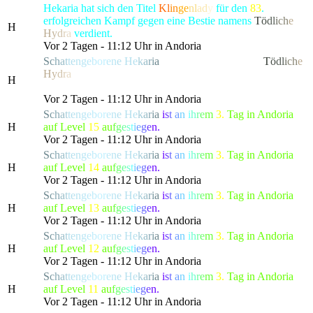
Hekaria hat sich den Titel
Kl
in
ge
nl
ad
y
für den
83
.
erfolgreichen Kampf gegen eine Bestie namens
T
ö
d
l
i
c
h
e
H
H
y
d
r
a
verdient.
Vor 2 Tagen - 11:12 Uhr in Andoria
S
c
h
a
t
t
e
n
g
e
b
o
r
e
n
e
H
e
k
a
r
i
a
hat die gefürchtete, als
T
ö
d
l
i
c
h
e
H
y
d
r
a
bekannte Kreatur besiegt, die alle Bewohner von
H
Lonari in Angst und Schrecken versetzte.
Vor 2 Tagen - 11:12 Uhr in Andoria
S
c
h
a
t
t
e
n
g
e
b
o
r
e
n
e
H
e
k
a
r
i
a
i
s
t
a
n
i
h
r
e
m
3.
Tag in Andoria
H
auf Level
15
a
u
f
g
e
s
t
i
e
g
e
n.
Vor 2 Tagen - 11:12 Uhr in Andoria
S
c
h
a
t
t
e
n
g
e
b
o
r
e
n
e
H
e
k
a
r
i
a
i
s
t
a
n
i
h
r
e
m
3.
Tag in Andoria
H
auf Level
14
a
u
f
g
e
s
t
i
e
g
e
n.
Vor 2 Tagen - 11:12 Uhr in Andoria
S
c
h
a
t
t
e
n
g
e
b
o
r
e
n
e
H
e
k
a
r
i
a
i
s
t
a
n
i
h
r
e
m
3.
Tag in Andoria
H
auf Level
13
a
u
f
g
e
s
t
i
e
g
e
n.
Vor 2 Tagen - 11:12 Uhr in Andoria
S
c
h
a
t
t
e
n
g
e
b
o
r
e
n
e
H
e
k
a
r
i
a
i
s
t
a
n
i
h
r
e
m
3.
Tag in Andoria
H
auf Level
12
a
u
f
g
e
s
t
i
e
g
e
n.
Vor 2 Tagen - 11:12 Uhr in Andoria
S
c
h
a
t
t
e
n
g
e
b
o
r
e
n
e
H
e
k
a
r
i
a
i
s
t
a
n
i
h
r
e
m
3.
Tag in Andoria
H
auf Level
11
a
u
f
g
e
s
t
i
e
g
e
n.
Vor 2 Tagen - 11:12 Uhr in Andoria