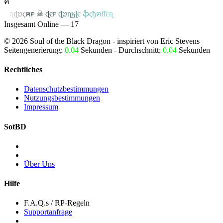
ค
ค
ɳ
ɖ
ט
ς
ค
ꞧ
☠
ɖ
є
ꞧ
ɖ
ט
ɳ
ӄ
ɭ
є
ֆ
ς
ђ
ค
ƭƭєɳ
Insgesamt Online — 17
©
2026
Soul of the Black Dragon
- inspiriert von Eric Stevens
Seitengenerierung:
0.04
Sekunden - Durchschnitt:
0.04
Sekunden
Rechtliches
Datenschutzbestimmungen
Nutzungsbestimmungen
Impressum
SotBD
Über Uns
Hilfe
F.A.Q.s / RP-Regeln
Supportanfrage