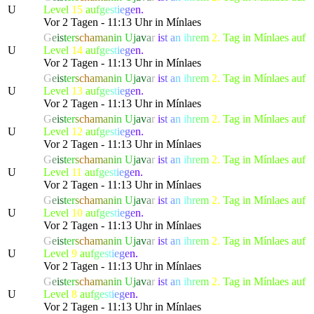
U
Level
15
a
u
f
g
e
s
t
i
e
g
e
n.
Vor 2 Tagen - 11:13 Uhr in Mínlaes
G
e
i
s
t
e
r
s
c
h
a
m
a
n
i
n
U
j
a
v
a
r
i
s
t
a
n
i
h
r
e
m
2.
Tag in Mínlaes auf
U
Level
14
a
u
f
g
e
s
t
i
e
g
e
n.
Vor 2 Tagen - 11:13 Uhr in Mínlaes
G
e
i
s
t
e
r
s
c
h
a
m
a
n
i
n
U
j
a
v
a
r
i
s
t
a
n
i
h
r
e
m
2.
Tag in Mínlaes auf
U
Level
13
a
u
f
g
e
s
t
i
e
g
e
n.
Vor 2 Tagen - 11:13 Uhr in Mínlaes
G
e
i
s
t
e
r
s
c
h
a
m
a
n
i
n
U
j
a
v
a
r
i
s
t
a
n
i
h
r
e
m
2.
Tag in Mínlaes auf
U
Level
12
a
u
f
g
e
s
t
i
e
g
e
n.
Vor 2 Tagen - 11:13 Uhr in Mínlaes
G
e
i
s
t
e
r
s
c
h
a
m
a
n
i
n
U
j
a
v
a
r
i
s
t
a
n
i
h
r
e
m
2.
Tag in Mínlaes auf
U
Level
11
a
u
f
g
e
s
t
i
e
g
e
n.
Vor 2 Tagen - 11:13 Uhr in Mínlaes
G
e
i
s
t
e
r
s
c
h
a
m
a
n
i
n
U
j
a
v
a
r
i
s
t
a
n
i
h
r
e
m
2.
Tag in Mínlaes auf
U
Level
10
a
u
f
g
e
s
t
i
e
g
e
n.
Vor 2 Tagen - 11:13 Uhr in Mínlaes
G
e
i
s
t
e
r
s
c
h
a
m
a
n
i
n
U
j
a
v
a
r
i
s
t
a
n
i
h
r
e
m
2.
Tag in Mínlaes auf
U
Level
9
a
u
f
g
e
s
t
i
e
g
e
n.
Vor 2 Tagen - 11:13 Uhr in Mínlaes
G
e
i
s
t
e
r
s
c
h
a
m
a
n
i
n
U
j
a
v
a
r
i
s
t
a
n
i
h
r
e
m
2.
Tag in Mínlaes auf
U
Level
8
a
u
f
g
e
s
t
i
e
g
e
n.
Vor 2 Tagen - 11:13 Uhr in Mínlaes