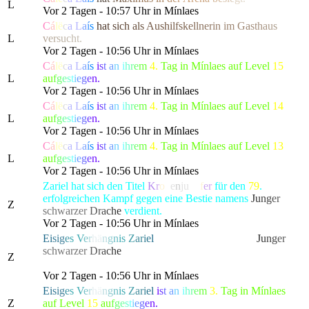
L
Vor 2 Tagen - 10:57 Uhr in Mínlaes
C
á
l
ë
c
a
L
a
í
s
h
a
t
s
i
c
h
a
l
s
Aush
i
l
f
s
k
e
l
l
n
e
r
i
n
im
G
a
s
t
h
a
u
s
L
v
e
r
s
u
c
h
t.
Vor 2 Tagen - 10:56 Uhr in Mínlaes
C
á
l
ë
c
a
L
a
í
s
i
s
t
a
n
i
h
r
e
m
4.
Tag in Mínlaes auf Level
15
L
a
u
f
g
e
s
t
i
e
g
e
n.
Vor 2 Tagen - 10:56 Uhr in Mínlaes
C
á
l
ë
c
a
L
a
í
s
i
s
t
a
n
i
h
r
e
m
4.
Tag in Mínlaes auf Level
14
L
a
u
f
g
e
s
t
i
e
g
e
n.
Vor 2 Tagen - 10:56 Uhr in Mínlaes
C
á
l
ë
c
a
L
a
í
s
i
s
t
a
n
i
h
r
e
m
4.
Tag in Mínlaes auf Level
13
L
a
u
f
g
e
s
t
i
e
g
e
n.
Vor 2 Tagen - 10:56 Uhr in Mínlaes
Zariel hat sich den Titel
K
r
o
n
e
n
ju
ng
f
er
für den
79
.
erfolgreichen Kampf gegen eine Bestie namens
J
u
n
g
e
r
Z
schwarze
r
D
r
a
c
h
e
verdient.
Vor 2 Tagen - 10:56 Uhr in Mínlaes
E
i
s
i
g
e
s
V
e
r
h
ä
n
g
n
i
s
Z
a
r
i
e
l
hat die gefürchtete, als
J
u
n
g
e
r
schwarze
r
D
r
a
c
h
e
bekannte Kreatur besiegt, die alle
Z
Bewohner von Lonari in Angst und Schrecken versetzte.
Vor 2 Tagen - 10:56 Uhr in Mínlaes
E
i
s
i
g
e
s
V
e
r
h
ä
n
g
n
i
s
Z
a
r
i
e
l
i
s
t
a
n
i
h
r
e
m
3.
Tag in Mínlaes
Z
auf Level
15
a
u
f
g
e
s
t
i
e
g
e
n.