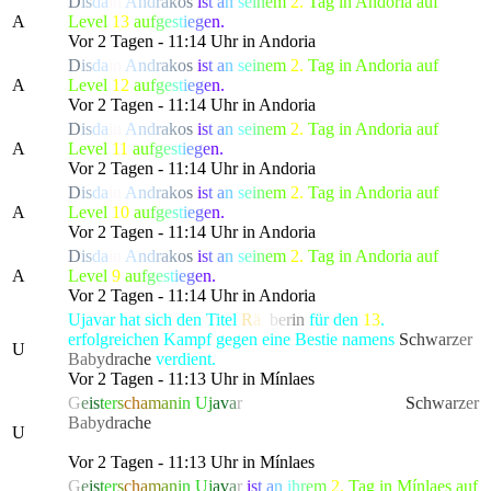
D
i
s
d
a
i
n
A
n
d
r
a
k
o
s
i
s
t
a
n
s
e
i
n
e
m
2.
Tag in Andoria auf
A
Level
13
a
u
f
g
e
s
t
i
e
g
e
n.
Vor 2 Tagen - 11:14 Uhr in Andoria
D
i
s
d
a
i
n
A
n
d
r
a
k
o
s
i
s
t
a
n
s
e
i
n
e
m
2.
Tag in Andoria auf
A
Level
12
a
u
f
g
e
s
t
i
e
g
e
n.
Vor 2 Tagen - 11:14 Uhr in Andoria
D
i
s
d
a
i
n
A
n
d
r
a
k
o
s
i
s
t
a
n
s
e
i
n
e
m
2.
Tag in Andoria auf
A
Level
11
a
u
f
g
e
s
t
i
e
g
e
n.
Vor 2 Tagen - 11:14 Uhr in Andoria
D
i
s
d
a
i
n
A
n
d
r
a
k
o
s
i
s
t
a
n
s
e
i
n
e
m
2.
Tag in Andoria auf
A
Level
10
a
u
f
g
e
s
t
i
e
g
e
n.
Vor 2 Tagen - 11:14 Uhr in Andoria
D
i
s
d
a
i
n
A
n
d
r
a
k
o
s
i
s
t
a
n
s
e
i
n
e
m
2.
Tag in Andoria auf
A
Level
9
a
u
f
g
e
s
t
i
e
g
e
n.
Vor 2 Tagen - 11:14 Uhr in Andoria
Ujavar hat sich den Titel
R
ä
u
b
e
r
in
für den
13
.
erfolgreichen Kampf gegen eine Bestie namens
S
c
h
w
a
r
z
er
U
Ba
b
y
d
r
a
c
h
e
verdient.
Vor 2 Tagen - 11:13 Uhr in Mínlaes
G
e
i
s
t
e
r
s
c
h
a
m
a
n
i
n
U
j
a
v
a
r
hat die gefürchtete, als
S
c
h
w
a
r
z
er
Ba
b
y
d
r
a
c
h
e
bekannte Kreatur besiegt, die alle Bewohner
U
von Lonari in Angst und Schrecken versetzte.
Vor 2 Tagen - 11:13 Uhr in Mínlaes
G
e
i
s
t
e
r
s
c
h
a
m
a
n
i
n
U
j
a
v
a
r
i
s
t
a
n
i
h
r
e
m
2.
Tag in Mínlaes auf