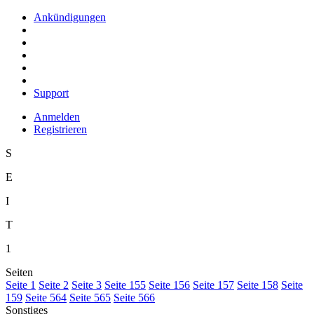
Ankündigungen
Support
Anmelden
Registrieren
S
E
I
T
1
Seiten
S
eite 1
S
e
ite 2
Se
i
te 3
Sei
t
e 155
Seite
1
56
Seite 1
5
7
Seite 15
8
Seite
15
9
Seite 5
6
4
Seite 565
Seite 566
Sonstiges