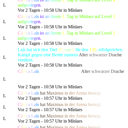
L
a
u
f
g
e
s
t
i
e
g
e
n.
Vor 2 Tagen - 10:58 Uhr in Mínlaes
C
á
l
ë
c
a
L
a
í
s
i
s
t
a
n
i
h
r
e
m
1.
Tag in Mínlaes auf Level
3
L
a
u
f
g
e
s
t
i
e
g
e
n.
Vor 2 Tagen - 10:58 Uhr in Mínlaes
C
á
l
ë
c
a
L
a
í
s
i
s
t
a
n
i
h
r
e
m
1.
Tag in Mínlaes auf Level
2
L
a
u
f
g
e
s
t
i
e
g
e
n.
Vor 2 Tagen - 10:58 Uhr in Mínlaes
Laís hat sich den Titel
D
u
q
u
e
s
a
für den
120
. erfolgreichen
Kampf gegen eine Bestie namens
A
l
t
e
r
s
chwarze
r
D
r
a
c
h
e
L
verdient.
Vor 2 Tagen - 10:58 Uhr in Mínlaes
C
á
l
ë
c
a
L
a
í
s
hat die gefürchtete, als
A
l
t
e
r
s
chwarze
r
D
r
a
c
h
e
bekannte Kreatur besiegt, die alle Bewohner von Lonari in
L
Angst und Schrecken versetzte.
Vor 2 Tagen - 10:58 Uhr in Mínlaes
C
á
l
ë
c
a
L
a
í
s
h
a
t
M
a
x
i
m
us
i
n
d
e
r
Are
n
a
b
e
s
i
e
g
t.
L
Vor 2 Tagen - 10:57 Uhr in Mínlaes
C
á
l
ë
c
a
L
a
í
s
h
a
t
M
a
x
i
m
us
i
n
d
e
r
Are
n
a
b
e
s
i
e
g
t.
L
Vor 2 Tagen - 10:57 Uhr in Mínlaes
C
á
l
ë
c
a
L
a
í
s
h
a
t
M
a
x
i
m
us
i
n
d
e
r
Are
n
a
b
e
s
i
e
g
t.
L
Vor 2 Tagen - 10:57 Uhr in Mínlaes
C
á
l
ë
c
a
L
a
í
s
h
a
t
M
a
x
i
m
us
i
n
d
e
r
Are
n
a
b
e
s
i
e
g
t.