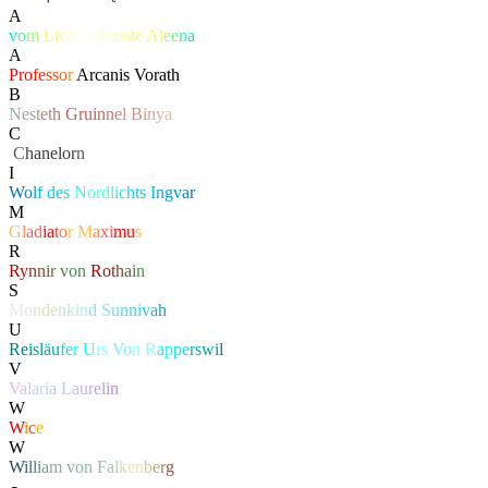
A
v
o
m
L
i
c
h
t
g
e
k
ü
s
s
t
e
A
l
e
e
n
a
A
Pr
o
fe
ss
o
r
Arcanis Vorath
B
N
e
s
t
e
t
h
G
ru
i
n
n
e
l
B
i
n
y
a
C
‏
C
hanelor
n
I
W
o
l
f
d
e
s
N
or
d
l
i
c
h
t
s
I
n
g
v
a
r
M
G
l
a
d
i
a
t
o
r
M
a
x
i
m
u
s
R
R
y
n
n
i
r
v
o
n
R
o
t
h
a
i
n
S
M
o
n
d
e
n
k
i
n
d
S
u
n
n
i
v
a
h
U
Re
isl
äu
fe
r
U
rs
Vo
n R
ap
pe
rs
wi
l
V
V
a
l
a
r
i
a
L
a
u
r
e
l
i
n
W
W
i
c
e
W
W
i
l
l
i
a
m
v
o
n
F
a
l
k
e
n
b
e
r
g