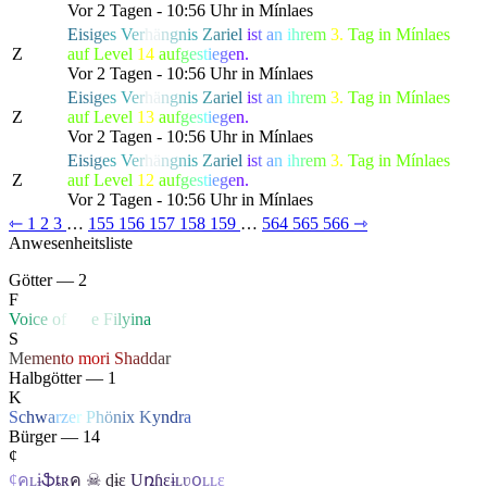
Vor 2 Tagen - 10:56 Uhr in Mínlaes
E
i
s
i
g
e
s
V
e
r
h
ä
n
g
n
i
s
Z
a
r
i
e
l
i
s
t
a
n
i
h
r
e
m
3.
Tag in Mínlaes
Z
auf Level
14
a
u
f
g
e
s
t
i
e
g
e
n.
Vor 2 Tagen - 10:56 Uhr in Mínlaes
E
i
s
i
g
e
s
V
e
r
h
ä
n
g
n
i
s
Z
a
r
i
e
l
i
s
t
a
n
i
h
r
e
m
3.
Tag in Mínlaes
Z
auf Level
13
a
u
f
g
e
s
t
i
e
g
e
n.
Vor 2 Tagen - 10:56 Uhr in Mínlaes
E
i
s
i
g
e
s
V
e
r
h
ä
n
g
n
i
s
Z
a
r
i
e
l
i
s
t
a
n
i
h
r
e
m
3.
Tag in Mínlaes
Z
auf Level
12
a
u
f
g
e
s
t
i
e
g
e
n.
Vor 2 Tagen - 10:56 Uhr in Mínlaes
⇽
1
2
3
…
155
156
157
158
159
…
564
565
566
⇾
Anwesenheitsliste
Götter — 2
F
V
o
i
c
e
o
f
Li
f
e
F
i
l
y
i
n
a
S
M
e
m
e
n
t
o
mo
r
i
S
h
a
d
d
a
r
Halbgötter — 1
K
S
c
h
w
a
r
z
e
r
P
h
ö
n
ix
K
y
n
d
r
a
Bürger — 14
¢
¢
ค
ʟ
ɨ
ֆ
ȶ
ʀ
ค
☠
ɖ
ɨ
ɛ
U
ռɦ
ɛ
ɨ
ʟ
ʋ
օ
ʟ
ʟ
ɛ