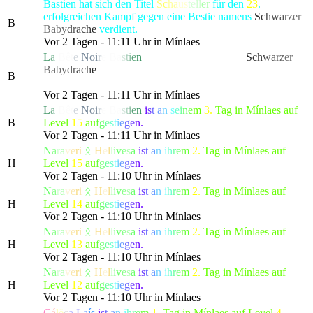
Bastien hat sich den Titel
Sc
ha
us
te
ll
er
für den
23
.
erfolgreichen Kampf gegen eine Bestie namens
S
c
h
w
a
r
z
er
B
Ba
b
y
d
r
a
c
h
e
verdient.
Vor 2 Tagen - 11:11 Uhr in Mínlaes
L
a
Bê
t
e
No
i
r
e
B
a
s
t
i
e
n
hat die gefürchtete, als
S
c
h
w
a
r
z
er
Ba
b
y
d
r
a
c
h
e
bekannte Kreatur besiegt, die alle Bewohner
B
von Lonari in Angst und Schrecken versetzte.
Vor 2 Tagen - 11:11 Uhr in Mínlaes
L
a
Bê
t
e
No
i
r
e
B
a
s
t
i
e
n
i
s
t
a
n
s
e
i
n
e
m
3.
Tag in Mínlaes auf
B
Level
15
a
u
f
g
e
s
t
i
e
g
e
n.
Vor 2 Tagen - 11:11 Uhr in Mínlaes
N
a
r
a
v
e
r
i
ᛟ
H
e
l
l
i
v
e
s
a
i
s
t
a
n
i
h
r
e
m
2.
Tag in Mínlaes auf
H
Level
15
a
u
f
g
e
s
t
i
e
g
e
n.
Vor 2 Tagen - 11:10 Uhr in Mínlaes
N
a
r
a
v
e
r
i
ᛟ
H
e
l
l
i
v
e
s
a
i
s
t
a
n
i
h
r
e
m
2.
Tag in Mínlaes auf
H
Level
14
a
u
f
g
e
s
t
i
e
g
e
n.
Vor 2 Tagen - 11:10 Uhr in Mínlaes
N
a
r
a
v
e
r
i
ᛟ
H
e
l
l
i
v
e
s
a
i
s
t
a
n
i
h
r
e
m
2.
Tag in Mínlaes auf
H
Level
13
a
u
f
g
e
s
t
i
e
g
e
n.
Vor 2 Tagen - 11:10 Uhr in Mínlaes
N
a
r
a
v
e
r
i
ᛟ
H
e
l
l
i
v
e
s
a
i
s
t
a
n
i
h
r
e
m
2.
Tag in Mínlaes auf
H
Level
12
a
u
f
g
e
s
t
i
e
g
e
n.
Vor 2 Tagen - 11:10 Uhr in Mínlaes
C
á
l
ë
c
a
L
a
í
s
i
s
t
a
n
i
h
r
e
m
1.
Tag in Mínlaes auf Level
4