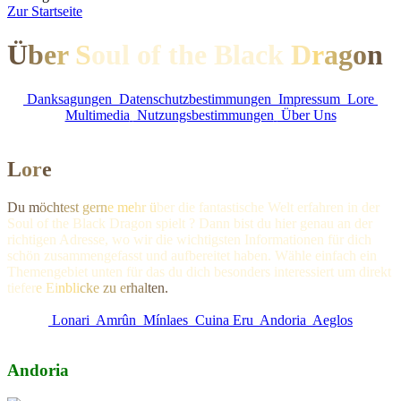
Z
ur Startseite
Ü
b
e
r
S
oul of the Black
D
r
a
g
o
n
Danksagungen
Datenschutzbestimmungen
Impressum
Lore
Multimedia
Nutzungsbestimmungen
Über Uns
L
o
r
e
Du m
öcht
est
gern
e me
hr ü
ber die fantastische Welt erfahren in der
Soul of the Black Dragon spielt ? Dann bist du hier genau an der
richtigen Adresse, wo wir die wichtigsten Informationen für dich
schön zusammengefasst und aufbereitet haben. Wähle einfach ein
Themengebiet unten für das du dich besonders interessiert um direkt
ti
efer
e Ei
nbli
cke
zu e
rhal
ten.
Lonari
Amrûn
Mínlaes
Cuina Eru
Andoria
Aeglos
Andoria