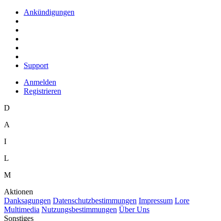
Ankündigungen
Support
Anmelden
Registrieren
D
A
I
L
M
Aktionen
D
anksagungen
D
a
tenschutzbestimmungen
I
mpressum
L
ore
M
ultimedia
N
utzungsbestimmungen
Ü
b
er Uns
Sonstiges