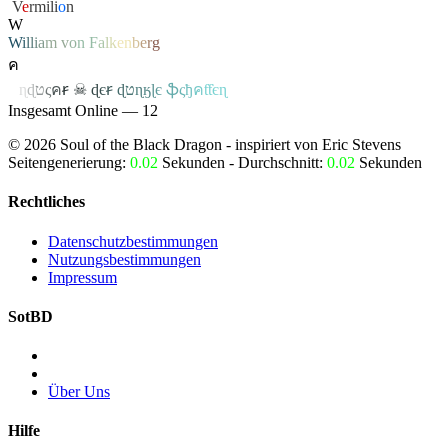
‏
V
e
rmili
o
n
W
W
i
l
l
i
a
m
v
o
n
F
a
l
k
e
n
b
e
r
g
ค
ค
ɳ
ɖ
ט
ς
ค
ꞧ
☠
ɖ
є
ꞧ
ɖ
ט
ɳ
ӄ
ɭ
є
ֆ
ς
ђ
ค
ƭƭєɳ
Insgesamt Online — 12
©
2026
Soul of the Black Dragon
- inspiriert von Eric Stevens
Seitengenerierung:
0.02
Sekunden - Durchschnitt:
0.02
Sekunden
Rechtliches
Datenschutzbestimmungen
Nutzungsbestimmungen
Impressum
SotBD
Über Uns
Hilfe