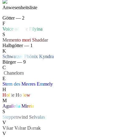
Anwesenheitsliste
Götter — 2
F
V
o
i
c
e
o
f
Li
f
e
F
i
l
y
i
n
a
S
M
e
m
e
n
t
o
mo
r
i
S
h
a
d
d
a
r
Halbgötter — 1
K
S
c
h
w
a
r
z
e
r
P
h
ö
n
ix
K
y
n
d
r
a
Bürger — 9
C
‏
C
hanelor
n
E
St
ern
des
Me
e
r
es
E
m
me
ly
H
H
o
l
l
i
e
H
o
l
l
o
w
M
Ag
u
i
l
e
ñ
a
Mi
r
e
i
a
S
S
t
e
p
p
e
n
w
i
n
d
S
e
l
v
a
l
a
s
V
V
i
k
a
r
V
a
lr
a
r
D
a
rr
a
k
V