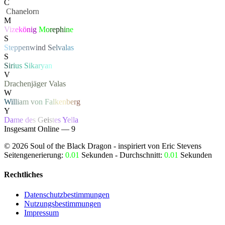
C
‏
C
hanelor
n
M
V
i
z
e
k
ö
n
i
g
M
o
r
e
p
h
i
n
e
S
S
t
e
p
p
e
n
w
i
n
d
S
e
l
v
a
l
a
s
S
S
i
r
i
u
s
S
i
k
a
r
y
a
n
V
Drachenjäger
Valas
W
W
i
l
l
i
a
m
v
o
n
F
a
l
k
e
n
b
e
r
g
Y
Da
me
de
s
G
e
i
s
t
e
s
Y
e
l
l
a
Insgesamt Online — 9
©
2026
Soul of the Black Dragon
- inspiriert von Eric Stevens
Seitengenerierung:
0.01
Sekunden - Durchschnitt:
0.01
Sekunden
Rechtliches
Datenschutzbestimmungen
Nutzungsbestimmungen
Impressum