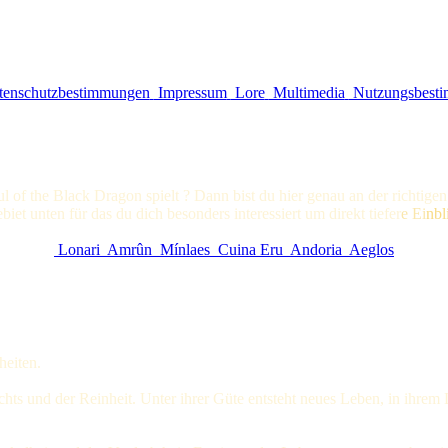
enschutzbestimmungen
Impressum
Lore
Multimedia
Nutzungsbest
oul of the Black Dragon spielt ? Dann bist du hier genau an der richtig
t unten für das du dich besonders interessiert um direkt ti
efer
e Ei
nbl
Lonari
Amrûn
Mínlaes
Cuina Eru
Andoria
Aeglos
heiten.
Lichts und der Reinheit. Unter ihrer Güte entsteht neues Leben, in ihre