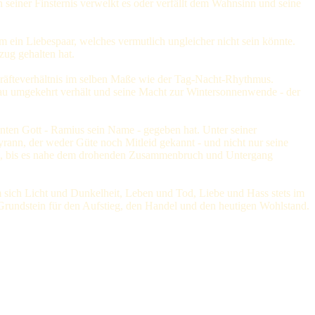
n seiner Finsternis verwelkt es oder verfällt dem Wahnsinn und seine
em ein Liebespaar, welches vermutlich ungleicher nicht sein könnte.
zug gehalten hat.
s Kräfteverhältnis im selben Maße wie der Tag-Nacht-Rhythmus.
au umgekehrt verhält und seine Macht zur Wintersonnenwende - der
nnten Gott - Ramius sein Name - gegeben hat. Unter seiner
rann, der weder Güte noch Mitleid gekannt - und nicht nur seine
tet, bis es nahe dem drohenden Zusammenbruch und Untergang
sich Licht und Dunkelheit, Leben und Tod, Liebe und Hass stets im
 Grundstein für den Aufstieg, den Handel und den heutigen Wohlstand.