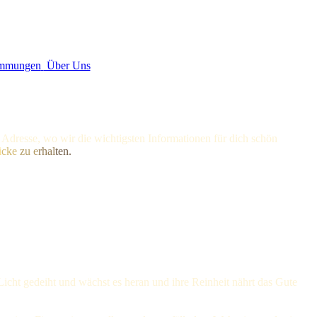
immungen
Über Uns
en Adresse, wo wir die wichtigsten Informationen für dich schön
i
cke
zu e
rhal
ten.
m Licht gedeiht und wächst es heran und ihre Reinheit nährt das Gute