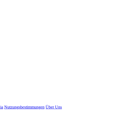
ia
N
utzungsbestimmungen
Ü
b
er Uns