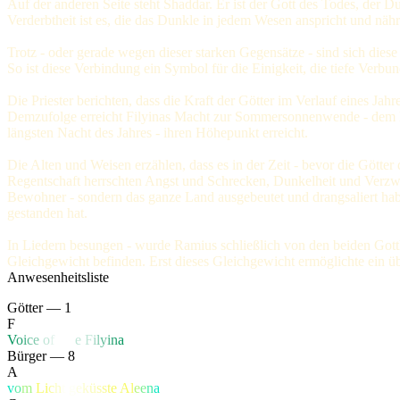
Auf der anderen Seite steht Shaddar. Er ist der Gott des Todes, der D
Verderbtheit ist es, die das Dunkle in jedem Wesen anspricht und nähr
Trotz - oder gerade wegen dieser starken Gegensätze - sind sich diese
So ist diese Verbindung ein Symbol für die Einigkeit, die tiefe Verbu
Die Priester berichten, dass die Kraft der Götter im Verlauf eines J
Demzufolge erreicht Filyinas Macht zur Sommersonnenwende - dem lä
längsten Nacht des Jahres - ihren Höhepunkt erreicht.
Die Alten und Weisen erzählen, dass es in der Zeit - bevor die Götte
Regentschaft herrschten Angst und Schrecken, Dunkelheit und Verzwei
Bewohner - sondern das ganze Land ausgebeutet und drangsaliert h
gestanden hat.
In Liedern besungen - wurde Ramius schließlich von den beiden Got
Gleichgewicht befinden. Erst dieses Gleichgewicht ermöglichte ein ü
Anwesenheitsliste
Götter — 1
F
V
o
i
c
e
o
f
Li
f
e
F
i
l
y
i
n
a
Bürger — 8
A
v
o
m
L
i
c
h
t
g
e
k
ü
s
s
t
e
A
l
e
e
n
a