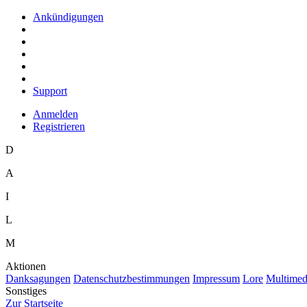
Ankündigungen
Support
Anmelden
Registrieren
D
A
I
L
M
Aktionen
D
anksagungen
D
a
tenschutzbestimmungen
I
mpressum
L
ore
M
ultimed
Sonstiges
Z
ur Startseite