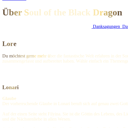
Ü
b
e
r
S
oul of the Black
D
r
a
g
o
n
Danksagungen
Dat
L
o
r
e
Du m
öcht
est
gern
e me
hr ü
ber die fantastische Welt erfahren in der S
zusammengefasst und aufbereitet haben. Wähle einfach ein Themengebie
L
o
n
a
r
i
Glaube
Der vorherrschende Glaube in Lonari beruft sich auf genau zwei Gott
Auf der einen Seite steht Filyina. Sie ist die Göttin des Lebens, des 
und die Nächstenliebe in allen Wesen.