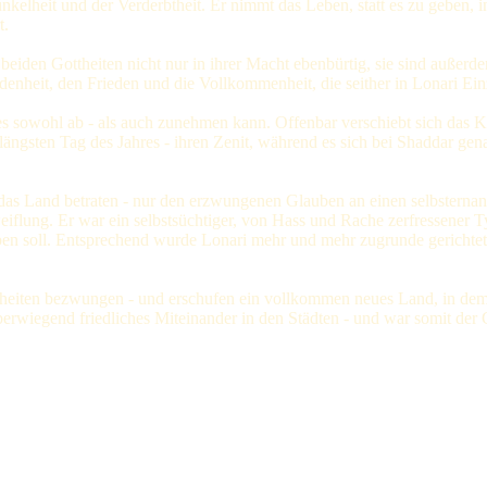
unkelheit und der Verderbtheit. Er nimmt das Leben, statt es zu geben, i
t.
 beiden Gottheiten nicht nur in ihrer Macht ebenbürtig, sie sind außerd
ndenheit, den Frieden und die Vollkommenheit, die seither in Lonari Ein
ahres sowohl ab - als auch zunehmen kann. Offenbar verschiebt sich da
ngsten Tag des Jahres - ihren Zenit, während es sich bei Shaddar gen
r das Land betraten - nur den erzwungenen Glauben an einen selbsterna
flung. Er war ein selbstsüchtiger, von Hass und Rache zerfressener Ty
aben soll. Entsprechend wurde Lonari mehr und mehr zugrunde gerich
theiten bezwungen - und erschufen ein vollkommen neues Land, in dem 
berwiegend friedliches Miteinander in den Städten - und war somit der